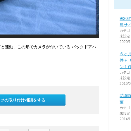
9/2
島サイ
カテゴ
未設定
2020/1
ビと連動、この形でカメラが付いている バックドアハ
６ヶ
件＋
ン１件 
カテゴ
未設定
2015/0
花園
ーツの取り付け相談をする
葉
カテゴ
未設定
2014/1