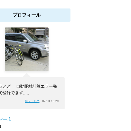
プロフィール
@とど 自動距離計算エラー発
で登録できず。」
何シテル？
07/23 15:29
―.1
]