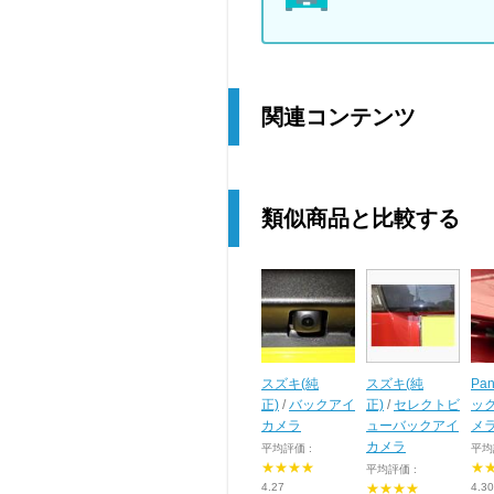
関連コンテンツ
類似商品と比較する
スズキ(純
スズキ(純
Pan
正)
/
バックアイ
正)
/
セレクトビ
ッ
カメラ
ューバックアイ
メ
カメラ
平均評価 :
平均
★★★★
★
平均評価 :
4.27
★★★★
4.30