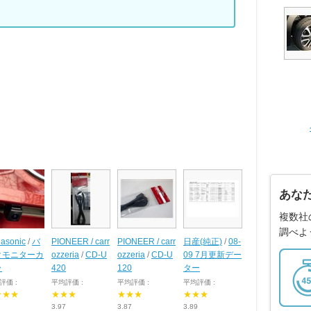
あな
複数社
調べよ
asonic
/
バ
PIONEER / carr
PIONEER / carr
日産(純正)
/
08-
クモニターカ
ozzeria
/
CD-U
ozzeria
/
CD-U
09 7月更新デー
ラ
420
120
ター
評価 :
平均評価 :
平均評価 :
平均評価 :
★★★
★★★
★★★
★★★
3.97
3.87
3.89