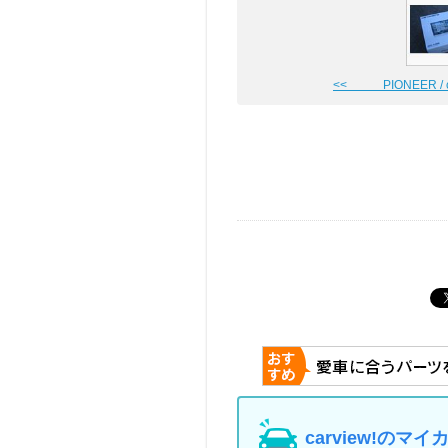
<< PIONEER / car
carview!の