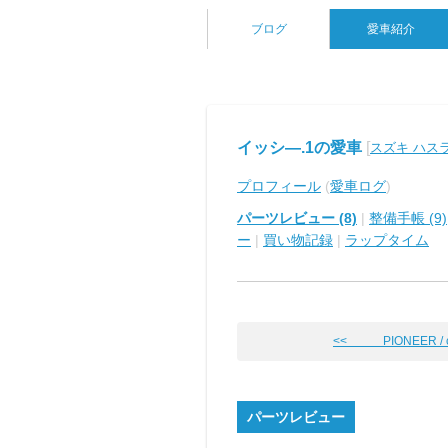
ブログ
愛車紹介
イッシ―.1の愛車
[
スズキ ハス
プロフィール
(
愛車ログ
)
パーツレビュー (8)
|
整備手帳 (9)
ー
|
買い物記録
|
ラップタイム
<< PIONEER / car
パーツレビュー