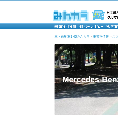
車・自動車SNSみんカラ
>
車種別情報
>
ス
Mercedes-Ben