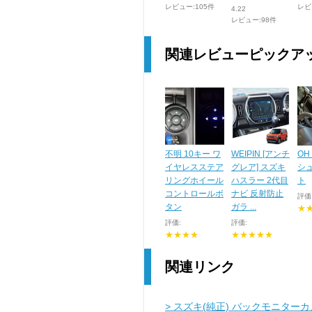
レビュー:105件
レビ
4.22
レビュー:98件
関連レビューピックア
不明 10キー ワ
WEIPIN [アンチ
OH 
イヤレスステア
グレア] スズキ
シ
リングホイール
ハスラー 2代目
ト
コントロールボ
ナビ 反射防止
評価
タン
ガラ ...
★
評価:
評価:
★★★★
★★★★★
関連リンク
> スズキ(純正) バックモニター