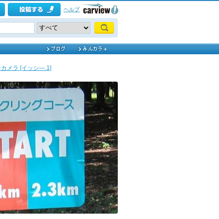
ヘルプ
メラ [イッシ―.1]