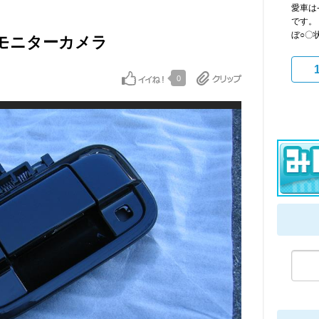
愛車は-
です。
ぼ○〇
クモニターカメラ
0