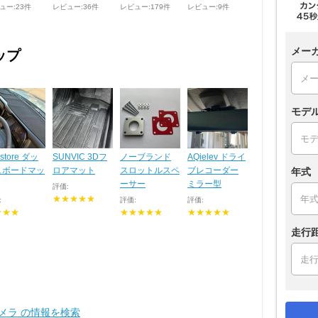
ュー:23件
レビュー:36件
レビュー:179件
レビュー:9件
メー
ップ
モデ
store ダッ
SUNVIC 3Dフ
ノーブランド
AQielev ドライ
ュボードマッ
ロアマット
スロットルスペ
ブレコーダー
年式
ーサー
ミラー型
評価:
★★★★★
:
評価:
評価:
★★★
★★★★★
★★★★★
走行
カメラ の情報を検索