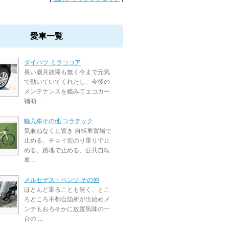
愛車一覧
ダイハツ ミラココア
長い歳月故障も無く今まで元気
で動いていてくれたし、今後の
メンテナンスを鑑みてエコカー
補助 ...
輸入車その他 コラテック
気兼ねなく止置き 自転車置場で
止める、チョイ街のり乗りで止
める、路地で止める、公共自転
車 ...
メルセデス・ベンツ その他
ほとんど乗ることも無く、とこ
ろどころ不都合箇所が出始めメ
ンテもおろそかに放置気味の一
台の ...