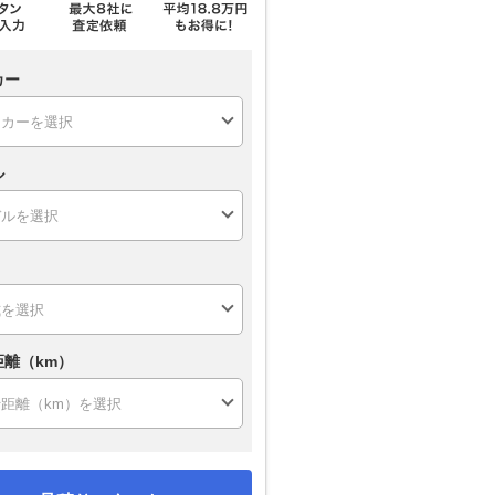
カー
ル
距離（km）