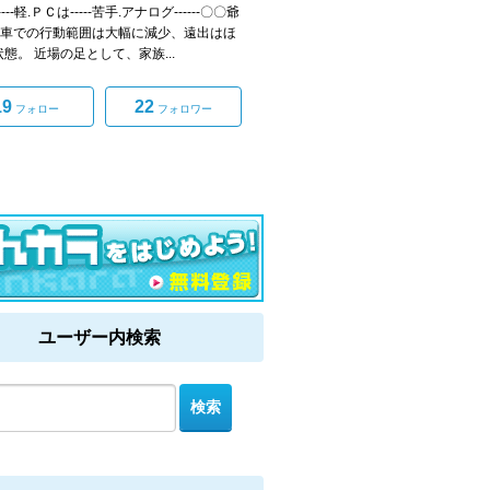
---軽.ＰＣは-----苦手.アナログ------〇〇爺
 車での行動範囲は大幅に減少、遠出はほ
状態。 近場の足として、家族...
19
22
フォロー
フォロワー
ユーザー内検索