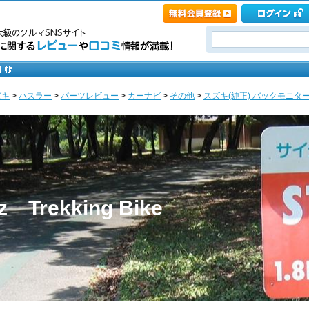
ズキ
>
ハスラー
>
パーツレビュー
>
カーナビ
>
その他
>
スズキ(純正) バックモニターカ
z Trekking Bike