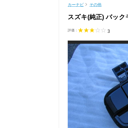
カーナビ
その他
スズキ(純正) バッ
評価：
3