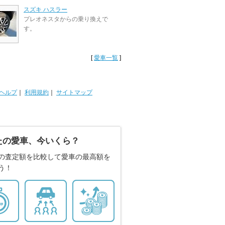
スズキ ハスラー
プレオネスタからの乗り換えで
す。
[
愛車一覧
]
ヘルプ
｜
利用規約
｜
サイトマップ
たの愛車、今いくら？
の査定額を比較して愛車の最高額を
う！