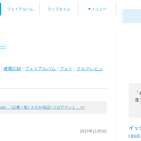
フォトアルバム
ラップタイム
▼メニュー
]
ラー
|
燃費記録
|
フォトアルバム
|
フォト
|
クルマレビュ
「
生
r ...
| 記事一覧 |
スズキ(純正) フロアマット ... >>
イッシ
2017年11月5日
[
愛知県