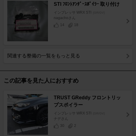
STI ﾌﾛﾝﾄｱﾝﾀﾞｰｽﾎﾟｲﾗｰ 取り付け
インプレッサ WRX STI
[GR/GV]
nagachoさん
14
18
関連する整備の一覧をもっと見る
この記事を見た人におすすめ
TRUST GReddy フロントリッ
プスポイラー
インプレッサ WRX STI
[GR/GV]
ナデさん
30
2