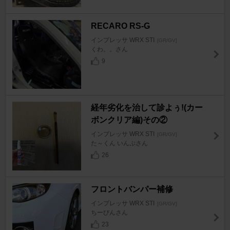
RECARO RS-G
インプレッサ WRX STI
[GR/GV]
くわ。。さん
9
経年劣化を治して診よぅ!(カー
ボンクリア編)その②
インプレッサ WRX STI
[GR/GV]
た～くん いんぷさん
26
フロントバンパー補修
インプレッサ WRX STI
[GR/GV]
ちーびんさん
23