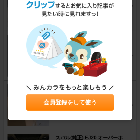
インプレッサ WRX STI
[GR/GV]
シゲットさん
8
0
STI スカートリップ
インプレッサ WRX STI
[GR/GV]
@かちさん
10
1
VARIS ワイドボディ用アンダー
リップ(VASU-185)
会員登録をして使う
インプレッサ WRX STI
[GR/GV]
☆RS★さん
40
0
スバル(純正) EJ20 オーバーホ