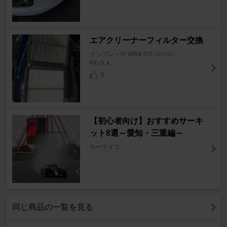
エアクリーナーフィルター交換
インプレッサ WRX STI
[GR/GV]
Fｹﾝさん
9
【初心者向け】おすすめサーキ
ット8選～愛知・三重編～
カーライフ
同じ商品の一覧を見る