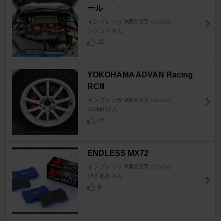
ール
インプレッサ WRX STI
[GR/GV]
シゲットさん
20
YOKOHAMA ADVAN Racing
RCⅢ
インプレッサ WRX STI
[GR/GV]
cockpitさん
26
ENDLESS MX72
インプレッサ WRX STI
[GR/GV]
びろあきさん
9