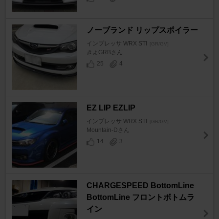
ノーブランド リップスポイラー
インプレッサ WRX STI
[GR/GV]
きよGRBさん
25
4
EZ LIP EZLIP
インプレッサ WRX STI
[GR/GV]
Mountain-Dさん
14
3
CHARGESPEED BottomLine
BottomLine フロントボトムラ
イン