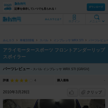
ダウンロード
記事を保存していつでも見られる！
みんカラとは？
ログイン
メニュー
みんカラ
車種別情報
スバル
インプレッサ WRX STI
パーツレビュ
アライモータースポーツ フロントアンダーリップ
スポイラー
パーツレビュー
スバル インプレッサ WRX STI [GR/GV]
4
評価
購入価格
-
2010年3月28日
クリップ