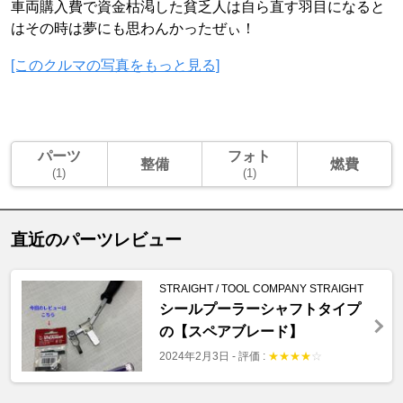
車両購入費で資金枯渇した貧乏人は自ら直す羽目になると
はその時は夢にも思わんかったぜぃ！
[このクルマの写真をもっと見る]
パーツ
フォト
整備
燃費
(1)
(1)
直近のパーツレビュー
STRAIGHT / TOOL COMPANY STRAIGHT
シールプーラーシャフトタイプ
の【スペアブレード】
2024年2月3日
-
評価 :
★
★
★
★
☆