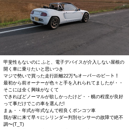
甲斐性もないのに ふと、電子デバイスが介入しない屋根の
開く車に乗りたいと思いつき
マジで勢いで買った走行距離22万㌔オーバーのビート！
最初から前オーナーが色々と手を入れられてましたが・・
そこには全く興味がなくて
できればどノーマルが欲しかったけど・・幌の程度が良好
って事だけでこの車を選んだ!
まぁ・・年式が年式なんで程良くポンコツ車
我が家に来て早々にシリンダー判別センサーの故障で絶不
調〜(T_T)