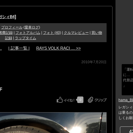
]
ガシィB4
プロフィール
(
愛車ログ
)
燃費記録
|
フォトアルバム
|
フォト (40)
|
クルマレビュー
|
買い物
記録
|
ラップタイム
.
| 記事一覧 |
RAYS VOLK RACI ... >>
2010年7月20日
「運
に…
代替品
」
NF
0
hama_B
レガシィ
は乗るの
しくお願
4