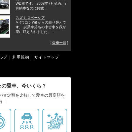
WD車です。 2008年7月契約、8
月納車なのに何故 ...
スズキ スペーシア
MRワゴンWit からの乗り替えで
す。 試乗車落ちの中古車を我が
家に迎え入れました。 ...
[
愛車一覧
]
ルプ
｜
利用規約
｜
サイトマップ
たの愛車、今いくら？
の査定額を比較して愛車の最高額を
う！