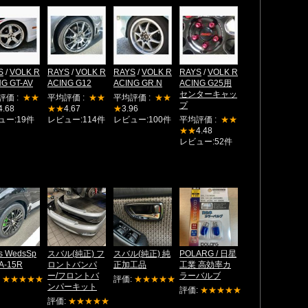
S
/
VOLK R
RAYS
/
VOLK R
RAYS
/
VOLK R
RAYS
/
VOLK R
NG GT-AV
ACING G12
ACING GR.N
ACING G25用
センターキャッ
評価 :
★★
平均評価 :
★★
平均評価 :
★★
プ
4.68
★★
4.67
★
3.96
ュー:19件
レビュー:114件
レビュー:100件
平均評価 :
★★
★★
4.48
レビュー:52件
s WedsSp
スバル(純正) フ
スバル(純正) 純
POLARG / 日星
SA-15R
ロントバンパ
正加工品
工業 高効率カ
ー/フロントバ
ラーバルブ
:
★★★★★
評価:
★★★★★
ンパーキット
評価:
★★★★★
評価:
★★★★★