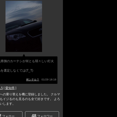
転席側のカーテシが何とも弱々しい灯火
を選定しなくては(T_T)
何シテル？
01/29 18:16
L5
[
愛知県
]
への乗り替えを機に登録しました。 クルマ
もイジるのも見るのも全て好きです。 よろ
いします。
2
48
フォロー
フォロワー