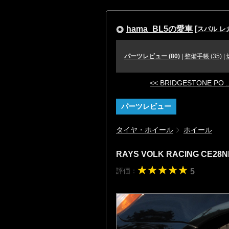
hama_BL5の愛車
[
スバル レ
パーツレビュー (80)
|
整備手帳 (35)
|
<< BRIDGESTONE PO ..
パーツレビュー
タイヤ・ホイール
ホイール
RAYS VOLK RACING CE28
評価：
5