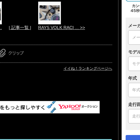
メー
.
| 記事一覧 |
RAYS VOLK RACI ... >>
モデ
イイね！ランキングページへ
年式
走行