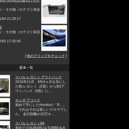
VIC-RQ912の取付けその
リ：その他（カテゴリ未設
1/04 21:28:17
音
リ：その他（カテゴリ未設
2/05 17:35:40
[
他のクリップをチェック
]
愛車一覧
スバル レガシィ アウトバック
2016年11月、8年4ヵ月を共にし
たBLレガシィ（E型）からBSア
ウトバック（B型）に ...
ホンダ アコード
初めて手にしたHondaの「R」。
それはそれは楽しいクルマでし
た。 走行距離が10万キ ...
スバル レガシィB4
初めてのSUBARU＆TURBO＆A