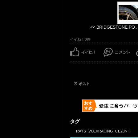
<< BRIDGESTONE PO ..
イイね！0件
タグ
RAYS
VOLKRACING
CE28NF