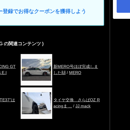
マイカー登録でお得なクーポンを獲得しよう
ING の関連コンテンツ )
CING GT
新MERO号ほぼ完成しま
.E.I
した🙌
/
MERO
 TE37”は
タイヤ交換 さらばOZ R
acingま ...
/
JJ mack