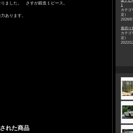
楽ナビA
なりました。 さすが鍛造１ピース。
1
カテゴ
定）
迫力あります。
2026/0
風切り
カテゴ
定）
2022/1
された商品