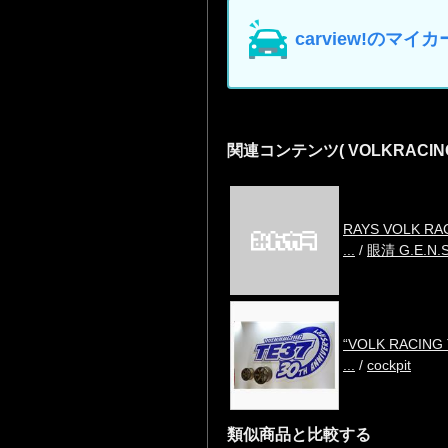
carview!の
関連コンテンツ
( VOLKRAC
RAYS VOLK RA
...
/
眼清 G.E.N.S
“VOLK RACING
...
/
cockpit
類似商品と比較する