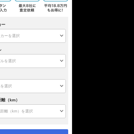
カー
ル
距離（km）