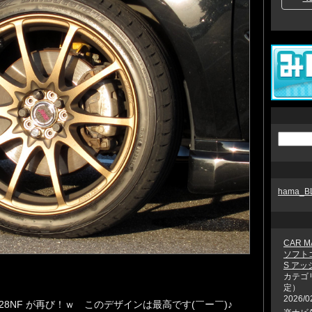
hama_
CAR M
ソフト
S ア
カテゴ
定）
2026/0
28NF が再び！ｗ このデザインは最高です(￣ー￣)♪