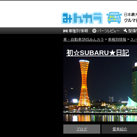
車・自動車SNSみんカラ
>
車種別情報
>
ス
初☆SUBARU★日記
ブログ
愛車紹介