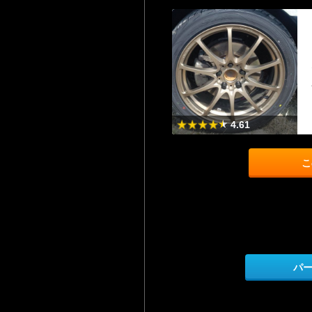
4.61
こ
パ