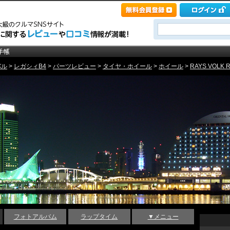
バル
>
レガシィB4
>
パーツレビュー
>
タイヤ・ホイール
>
ホイール
>
RAYS VOLK R
フォトアルバム
ラップタイム
▼メニュー