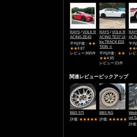
RAYS
/
VOLK R
RAYS
/
VOLK R
RAY
ACING ZE40
ACING TE37 Ul
ACI
tra TRACK EDI
平均評価 :
★★
平均
TION Ⅱ
★★
4.87
★★
レビュー:995件
平均評価 :
★★
レビ
★★
4.95
レビュー:21件
関連レビューピックアップ
BBS STI
BBS RG
Wed
ort 
評価:
★★★★★
評価:
★★★★★
評価