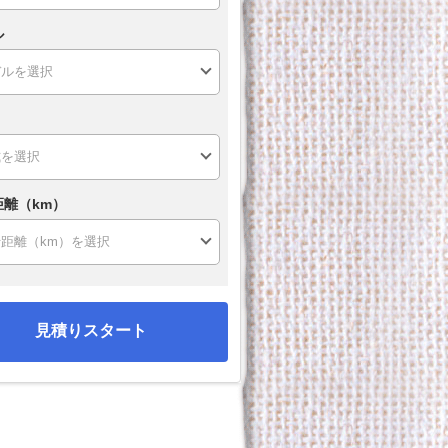
ル
距離（km）
見積りスタート