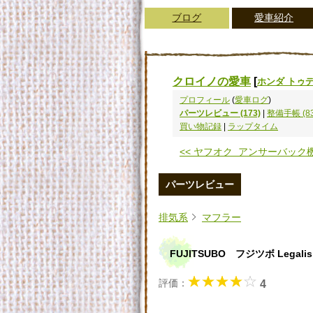
ブログ
愛車紹介
クロイノの愛車
[
ホンダ トゥ
プロフィール
(
愛車ログ
)
パーツレビュー (173)
|
整備手帳 (83
買い物記録
|
ラップタイム
<< ヤフオク アンサーバック機 .
パーツレビュー
排気系
マフラー
FUJITSUBO フジツボ Leg
評価：
4