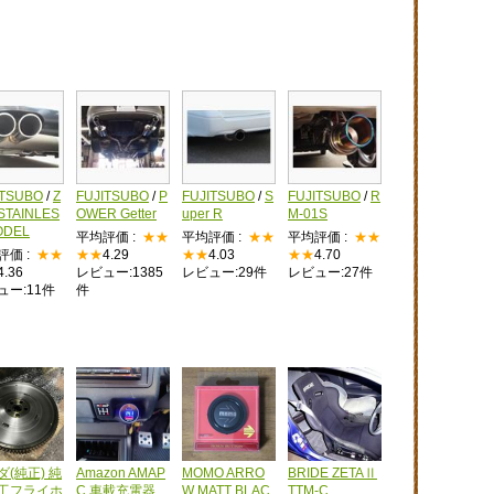
ITSUBO
/
Z
FUJITSUBO
/
P
FUJITSUBO
/
S
FUJITSUBO
/
R
STAINLES
OWER Getter
uper R
M-01S
ODEL
平均評価 :
★★
平均評価 :
★★
平均評価 :
★★
評価 :
★★
★★
4.29
★★
4.03
★★
4.70
4.36
レビュー:1385
レビュー:29件
レビュー:27件
ュー:11件
件
ダ(純正) 純
Amazon AMAP
MOMO ARRO
BRIDE ZETAⅡ
工フライホ
C 車載充電器
W MATT BLAC
TTM-C