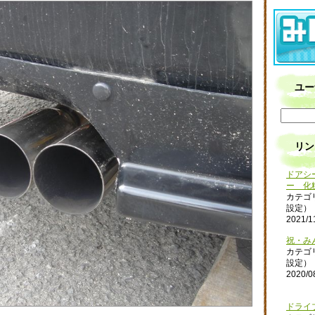
ユー
リン
ドアシ
ー 化
カテゴ
設定）
2021/1
祝・み
カテゴ
設定）
2020/0
ドライ