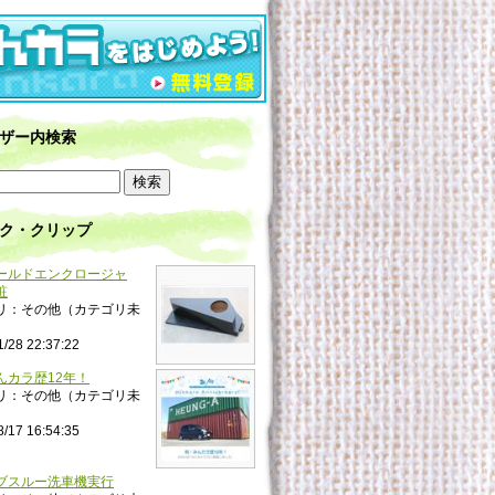
ザー内検索
ク・クリップ
ールドエンクロージャ
粧
リ：その他（カテゴリ未
1/28 22:37:22
んカラ歴12年！
リ：その他（カテゴリ未
8/17 16:54:35
ブスルー洗車機実行