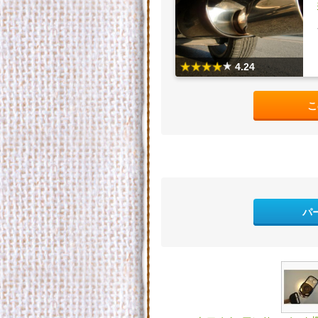
4.24
こ
パ