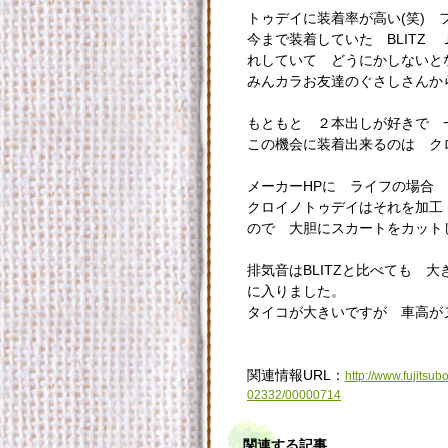
トゥデイに装着率が高い(笑) 
今まで装着していた BLITZ
れしていて どうにかしない
みんカラお友達のぐさしさんか
もともと ２本出しが好きで 
この機会に装着出来るのは ク
メーカーHPに ライフの場合
クロイノトゥデイはそれを加工
ので 大胆にスカートをカット
排気音はBLITZと比べても 
に入りました。
タイコが大きいですが 車高がヌ
関連情報URL：
http://www.fujits
02332/00000714
関連する記事