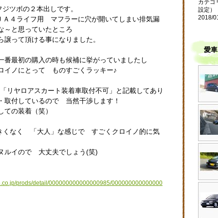
カテゴ
フジツボの２本出しです。
設定）
2018/0
 ＪＡ４ライフ用 マフラーに穴が開いてしまい排気漏
とな～と思っていたところ
ら譲って頂ける事になりました。
愛車
一番最初の購入の時も候補に挙がっていましたし
ロイノにとって ものすごくラッキー♪
 「リヤロアスカート装着車取付不可」と記載してあり
・取付しているので 当然干渉します！
しての装着（笑）
大きくなく 「大人」な感じで すごくクロイノ的に気
ルイので 大丈夫でしょう(笑)
ubo.co.jp/prods/detail/000000000000000985/000000000000000