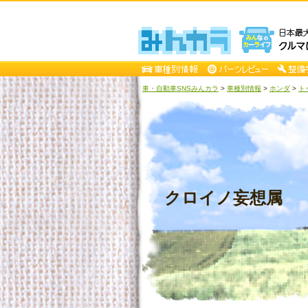
車・自動車SNSみんカラ
>
車種別情報
>
ホンダ
>
ト
クロイノ妄想属