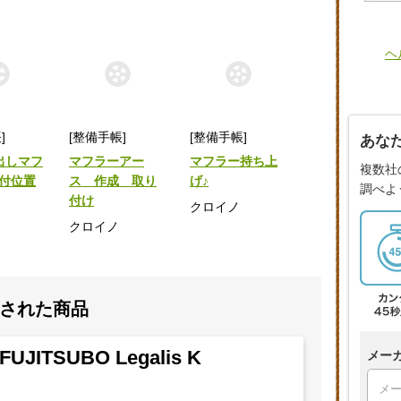
ヘ
]
[整備手帳]
[整備手帳]
あな
出しマフ
マフラーアー
マフラー持ち上
複数社
付位置
ス 作成 取り
げ♪
調べよ
付け
クロイノ
クロイノ
された商品
FUJITSUBO Legalis K
メー