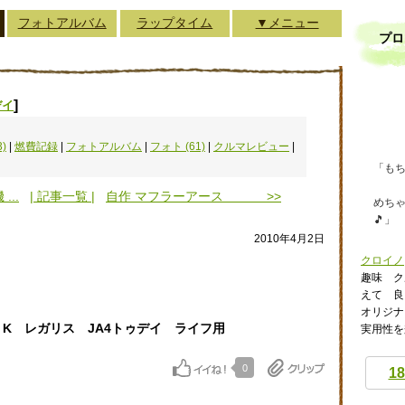
フォトアルバム
ラップタイム
▼メニュー
プロ
]
デイ
)
|
燃費記録
|
フォトアルバム
|
フォト (61)
|
クルマレビュー
|
「もち
..
| 記事一覧 |
自作 マフラーアース >>
めち
🎵」
2010年4月2日
クロイノ
趣味 ク
えて 良
オリジナ
alis K レガリス JA4トゥデイ ライフ用
実用性を兼
0
18