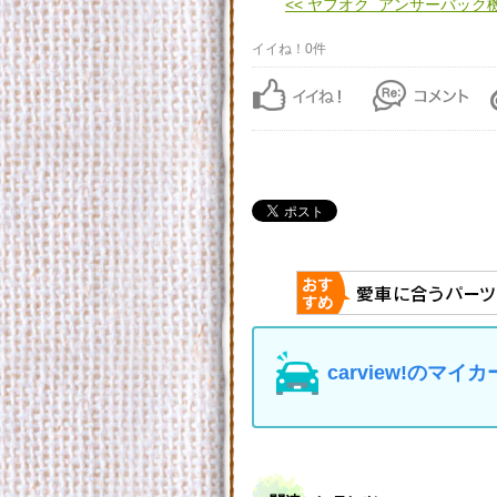
<< ヤフオク アンサーバック機 .
イイね！0件
carview!の