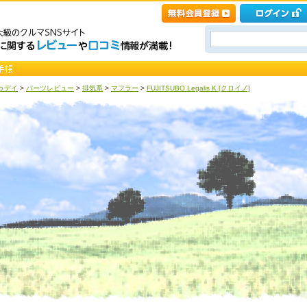
ゥデイ
>
パーツレビュー
>
排気系
>
マフラー
>
FUJITSUBO Legalis K [クロイノ]