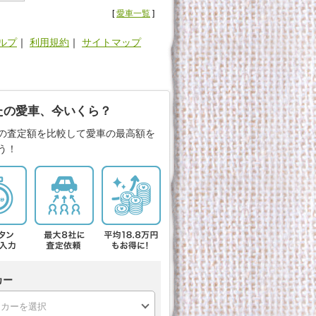
[
愛車一覧
]
ルプ
｜
利用規約
｜
サイトマップ
たの愛車、今いくら？
の査定額を比較して愛車の最高額を
う！
カー