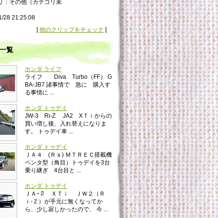
リ：その他（カテゴリ未
1/28 21:25:08
[
他のクリップをチェック
]
一覧
ホンダ ライフ
ライフ Diva Turbo（FF） G
BA-JB7 諸事情で 急に 購入す
る事情に ...
ホンダ トゥデイ
JW‐3 Ri‐Z JA2 XＴｉからの
買い増し後、入れ替えになりま
す。 トゥデイ車 ...
ホンダ トゥデイ
ＪＡ４ (Ｒｓ) ＭＴＲＥＣ搭載機
ペンタ型（角目）トゥデイを3台
乗り継ぎ 4台目と ...
ホンダ トゥデイ
ＪＡｰ２ ＸＴｉ ＪＷ２（Ｒ
ｉ-Ｚ）が手元に無くなってか
ら、少し寂しかったので、 今 ...