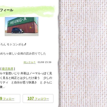
フィール
ろん モトコンポも🎵
ゃめちゃ嬉しい企画の読み切りでした
何シテル？
01/08 15:39
[
鹿児島県
]
ルマ妄想いじり 外装はノーマルっぽく見
く見ると純正とは少しだけ違う 少しの
リティ と自分が思う快適さ と さらに
...
9
107
フォロー
フォロワー