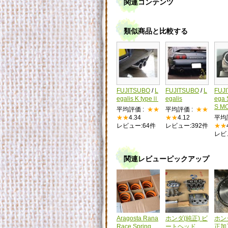
関連コンテンツ
類似商品と比較する
FUJITSUBO
/
L
FUJITSUBO
/
L
FUJ
egalis K typeⅡ
egalis
ega 
S M
平均評価 :
★★
平均評価 :
★★
★★
4.34
★★
4.12
平均
レビュー:64件
レビュー:392件
★★
レビ
関連レビューピックアップ
Aragosta Rana
ホンダ(純正) ビ
ホン
Race Spring
ートヘッド
正加