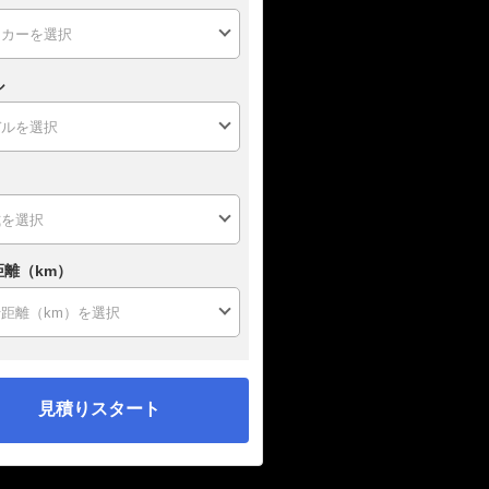
ル
距離（km）
見積りスタート