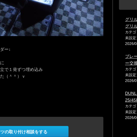
グリ
グリ
カテゴ
未設定
2026/0
ダー↓
ブレ
に
ー交
立で１発ずつ埋め込み
カテゴ
未設定
た（＾＾）ｖ
2026/0
DUNL
25/45
カテゴ
未設定
2026/0
ーツの取り付け相談をする