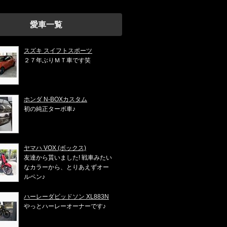
愛車一覧
スズキ スイフトスポーツ
２７年ぶりＭＴ車です笑
ホンダ N-BOXカスタム
初の純正ターボ車♪
ヤマハ VOX (ボックス)
友達から貰いました! 戦車みたい
なカラーから、とりあえずオー
ルペン♪
ハーレーダビッドソン XL883N
やっとハーレーオーナーです♪