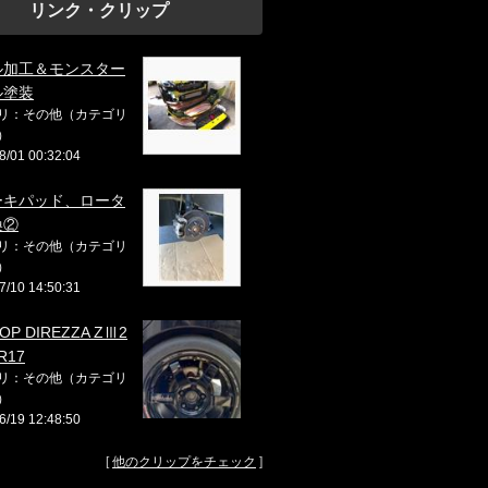
リンク・クリップ
ル加工＆モンスター
ル塗装
リ：その他（カテゴリ
）
8/01 00:32:04
ーキパッド、ロータ
換②
リ：その他（カテゴリ
）
7/10 14:50:31
OP DIREZZA ZⅢ2
R17
リ：その他（カテゴリ
）
6/19 12:48:50
[
他のクリップをチェック
]