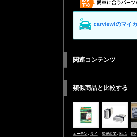
carview!の
関連コンテンツ
類似商品と比較する
エーモン
/
ライ
星光産業
/
EL-1
IPF