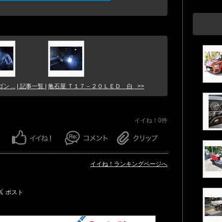
 ...
| 記事一覧 |
亀石屋 Ｔ１７－２０ＬＥＤ 白 >>
イイね！0件
イイね！ランキングページへ