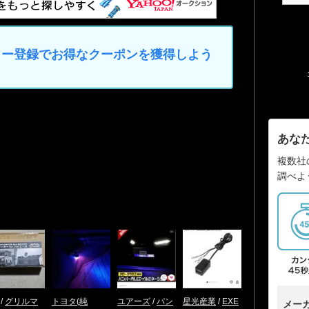
マイカー登録でお得なクーポンを獲得しよう
あな
複数社
調べよ
/
グリルマ
トヨタ(純
ユアーズ
/
パン
星光産業
/
EXE
メー