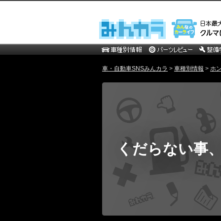
車・自動車SNSみんカラ
>
車種別情報
>
ホ
くだらない事、