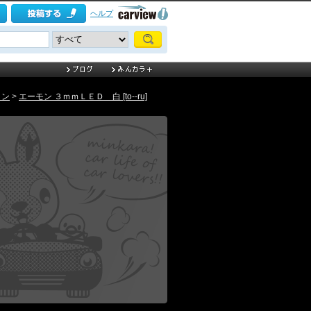
ヘルプ
ョン
>
エーモン ３ｍｍＬＥＤ 白 [to--ru]