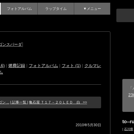
フォトアルバム
ラップタイム
▼メニュー
]
ゴンスパーダ
6)
|
燃費記録
|
フォトアルバム
|
フォト (1)
|
クルマレ
ム
「
23
 ...
| 記事一覧 |
亀石屋 Ｔ１７－２０ＬＥＤ 白 >>
to--r
2010年5月30日
[
石川県