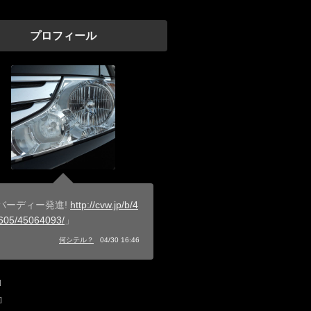
プロフィール
バーディー発進!
http://cvw.jp/b/4
605/45064093/
」
何シテル？
04/30 16:46
u
]