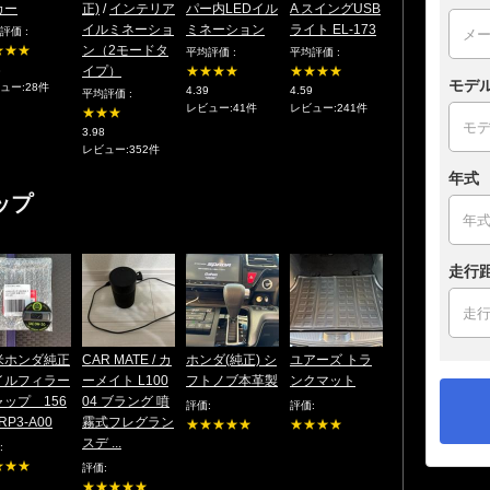
カー
正)
/
インテリア
パー内LEDイル
A スイングUSB
イルミネーショ
ミネーション
ライト EL-173
評価 :
★★★
ン（2モードタ
平均評価 :
平均評価 :
8
イプ）
★★★★
★★★★
モデ
ュー:28件
4.39
4.59
平均評価 :
レビュー:41件
レビュー:241件
★★★
3.98
レビュー:352件
年式
ップ
走行
米ホンダ純正
CAR MATE / カ
ホンダ(純正) シ
ユアーズ トラ
イルフィラー
ーメイト L100
フトノブ本革製
ンクマット
ャップ 156
04 ブラング 噴
評価:
評価:
-RP3-A00
霧式フレグラン
★★★★★
★★★★
スデ ...
:
★★★
評価:
★★★★★