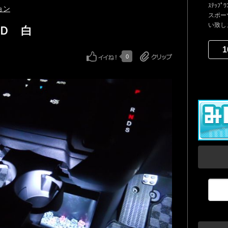
ｽﾃｯﾌ
ョン
スポー
い致しま
ＥＤ 白
1
0