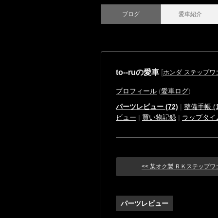
ブログ
愛車紹介
to--ruの愛車
[
ホンダ ステップワ
プロフィール
(
愛車ログ
)
パーツレビュー (72)
|
整備手帳 (1
ビュー
|
買い物記録
|
ラップタイ
<< 某オク製 ＲＫステップワゴン
パーツレビュー