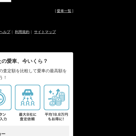
[
愛車一覧
]
ヘルプ
｜
利用規約
｜
サイトマップ
たの愛車、今いくら？
の査定額を比較して愛車の最高額を
う！
カー