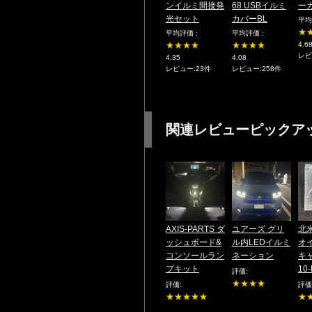
ンイルミ間接発
68 USBイルミ
ー
光セット
カバーBL
平均
★
平均評価 :
平均評価 :
★★★★
★★★★
4.6
レビ
4.35
4.08
レビュー:23件
レビュー:258件
関連レビューピックア
AXIS-PARTS ダ
ユアーズ グリ
北
ッシュボード&
ル内LEDイルミ
オ
コンソールラン
ネーション
キ
プキット
10
評価:
★★★★
評価:
評価
★★★★★
★