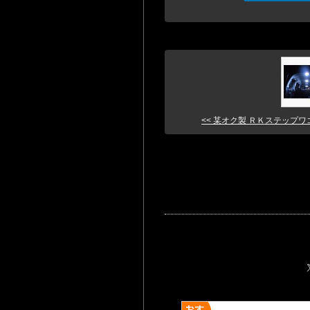
<< 某オク製 ＲＫステップワゴン