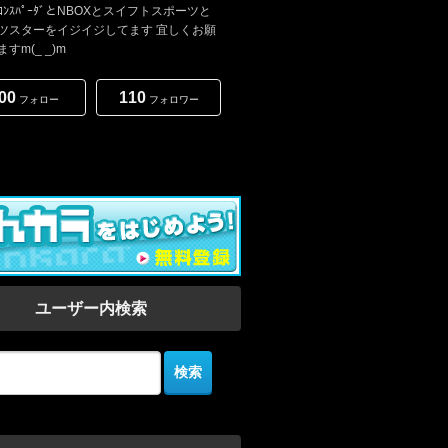
ﾟﾜｺﾝｽﾊﾟｰﾀﾞとNBOXとスイフトスポーツと
ツスターをイジイジしてます 宜しくお願
すm(_ _)m
00
110
フォロー
フォロワー
ユーザー内検索