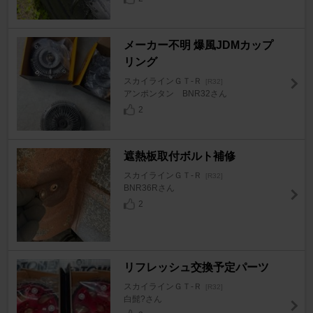
メーカー不明 爆風JDMカップ
リング
スカイラインＧＴ‐Ｒ
[R32]
アンポンタン BNR32さん
2
遮熱板取付ボルト補修
スカイラインＧＴ‐Ｒ
[R32]
BNR36Rさん
2
リフレッシュ交換予定パーツ
スカイラインＧＴ‐Ｒ
[R32]
白髭?さん