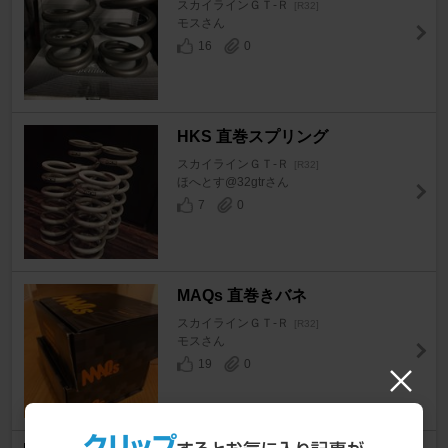
スカイラインＧＴ‐Ｒ
[R32]
モスさん
16
0
HKS 直巻スプリング
スカイラインＧＴ‐Ｒ
[R32]
ほへとす@32gtrさん
7
0
MAQs 直巻きバネ
スカイラインＧＴ‐Ｒ
[R32]
モスさん
19
0