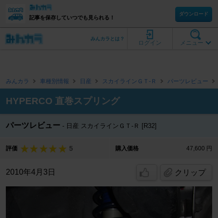
ダウンロード
記事を保存していつでも見られる！
みんカラとは？
ログイン
メニュー
みんカラ
車種別情報
日産
スカイラインＧＴ‐Ｒ
パーツレビュー
HYPERCO 直巻スプリング
パーツレビュー
日産 スカイラインＧＴ‐Ｒ [R32]
5
評価
購入価格
47,600 円
2010年4月3日
クリップ