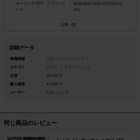
オーリンズ DFV スプリング
BRIDGESTONE POTENZA S
レス
001
記事一覧
詳細データ
車種情報
日産 スカイラインＧＴ‐Ｒ
カテゴリ
足回り
直巻スプリング
定価
56,000 円
購入価格
47,600 円
ユーザー
かみってぃず
同じ商品のレビュー