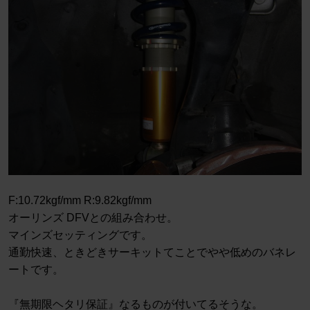
F:10.72kgf/mm R:9.82kgf/mm
オーリンズ DFVとの組み合わせ。
マインズセッティングです。
通勤快速、ときどきサーキットてことでやや低めのバネレ
ートです。
『無期限ヘタリ保証』なるものが付いてるそうな。