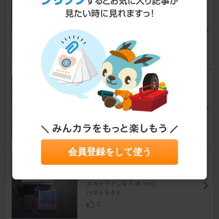
自作 ステンレスリベット補強
スカイラインＧＴ‐Ｒ
[R32]
tetrastaさん
5
ワーキーメイト RB28
スカイラインＧＴ‐Ｒ
[R32]
サリーちゃんBNR32さん
5
会員登録をして使う
Ｄｏ Ｌｕｃｋ デジタルＧセン
サー
スカイラインＧＴ‐Ｒ
[R32]
ハマトモさん
2