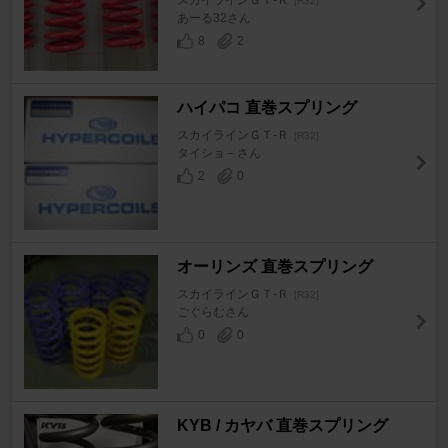
スカイラインＧＴ‐Ｒ
[R32]
あーる32さん
8
2
ハイパコ 直巻スプリング
スカイラインＧＴ‐Ｒ
[R32]
タイショ－さん
2
0
オーリンズ 直巻スプリング
スカイラインＧＴ‐Ｒ
[R32]
ごぐらむさん
0
0
KYB / カヤバ 直巻スプリング