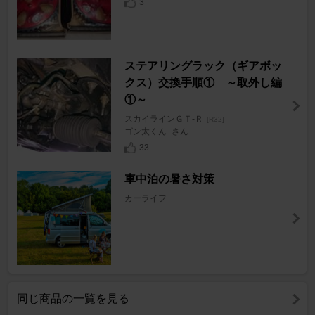
3
ステアリングラック（ギアボッ
クス）交換手順① ～取外し編
①～
スカイラインＧＴ‐Ｒ
[R32]
ゴン太くん_さん
33
車中泊の暑さ対策
カーライフ
同じ商品の一覧を見る