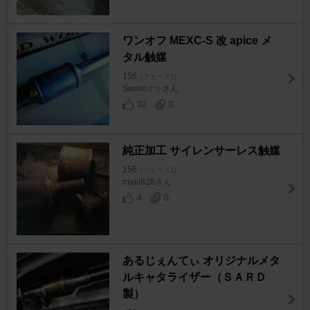
ワンオフ MEXC-S 改 apice メ
タル触媒
156
[フェーズ1]
Swaro☆☆さん
32
0
純正加工 サイレンサーレス触媒
156
[フェーズ1]
maki828さん
4
0
あるじぇんてぃ オリジナルメタ
ルキャタライザー（ＳＡＲＤ
製）