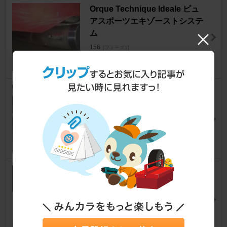
Orque Technique Ideale ピュ
アスポーツエキゾーストシステ
ム
156
[フェーズ1]
だ～しまさん
8
UNICORSE リアマフラー
156
[フェーズ1]
Alfistさん
17
Snap-on MTG2000
156
[フェーズ1]
どっぷり156さん
35