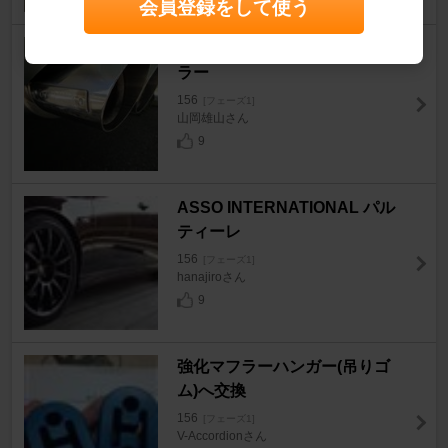
会員登録をして使う
OVER RACING デュアルマフ
ラー
156
[フェーズ1]
山岡雄山さん
9
ASSO INTERNATIONAL パル
ティーレ
156
[フェーズ1]
hanajiroさん
9
強化マフラーハンガー(吊りゴ
ム)へ交換
156
[フェーズ1]
V-Accordionさん