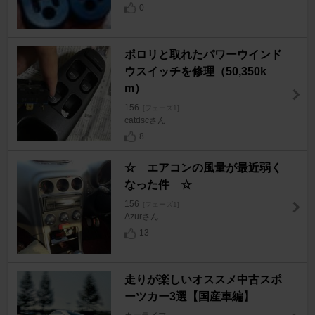
0
ポロリと取れたパワーウインド
ウスイッチを修理（50,350k
m）
156
[フェーズ1]
catdscさん
8
☆ エアコンの風量が最近弱く
なった件 ☆
156
[フェーズ1]
Azurさん
13
走りが楽しいオススメ中古スポ
ーツカー3選【国産車編】