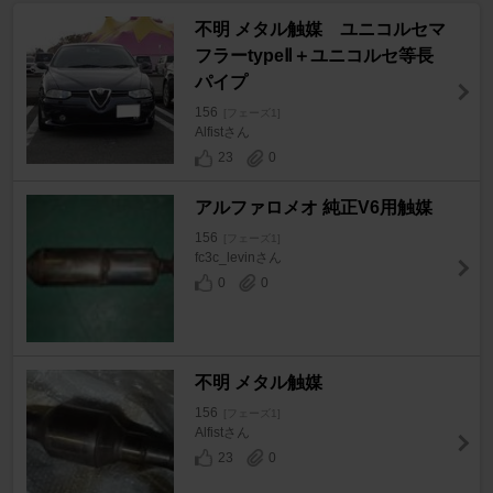
不明 メタル触媒 ユニコルセマ
フラーtypeⅡ＋ユニコルセ等長
パイプ
156
[フェーズ1]
Alfistさん
23
0
アルファロメオ 純正V6用触媒
156
[フェーズ1]
fc3c_levinさん
0
0
不明 メタル触媒
156
[フェーズ1]
Alfistさん
23
0