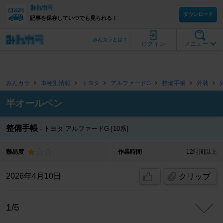
ダウンロード
記事を保存していつでも見られる！
みんカラとは？
ログイン
メニュー
みんカラ
車種別情報
トヨタ
アルファードG
整備手帳
外装
半オールペン
整備手帳
トヨタ アルファードG [10系]
難易度
作業時間
12時間以上
2026年4月10日
クリップ
1/5