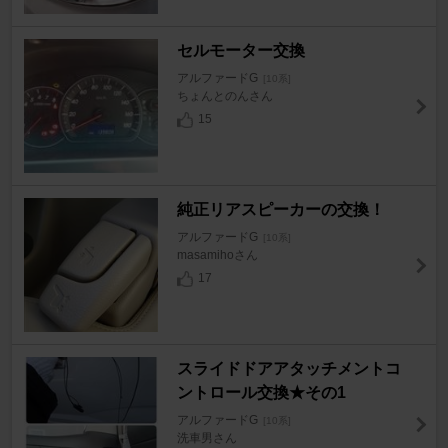
セルモーター交換
アルファードG
[10系]
ちょんとのんさん
15
純正リアスピーカーの交換！
アルファードG
[10系]
masamihoさん
17
スライドドアアタッチメントコ
ントロール交換★その1
アルファードG
[10系]
洗車男さん