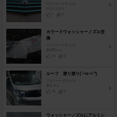
アルファードG
[10系]
ぴよたんさん
7
0
カラードウォッシャーノズル交
換
アルファードG
[10系]
喜代門さん
10
0
ル〜フ 塗り塗り(´ぺεぺ`*)
アルファードG
[10系]
親方.さん
76
0
ウォッシャーノズルにアルミシ