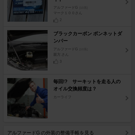
アルファードG
[10系]
マーク１００さん
2
ブラックカーボン ボンネットダ
ンパー
アルファードG
[10系]
親方.さん
3
毎回!? サーキットを走る人の
オイル交換頻度は？
カーライフ
アルファードG の外装の整備手帳を見る