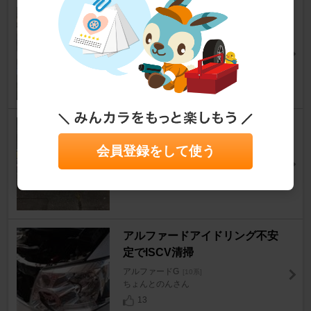
カッティングシート貼り付け
アルファードG
[10系]
喜代門さん
9
0
バンパー塗装
アルファードG
[10系]
会員登録をして使う
??ゆうアル??さん
8
0
アルファードアイドリング不安
定でISCV清掃
アルファードG
[10系]
ちょんとのんさん
13