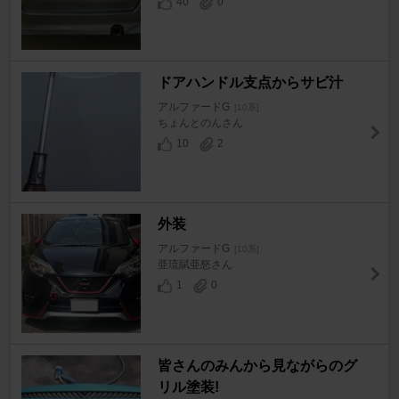
40
0
ドアハンドル支点からサビ汁
アルファードG
[10系]
ちょんとのんさん
10
2
外装
アルファードG
[10系]
亜琉賦亜怒さん
1
0
皆さんのみんから見ながらのグ
リル塗装!