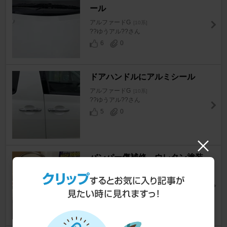
ール
アルファードG
[10系]
??ゆうアル??さん
6
0
ドアハンドルにアルミシール
アルファードG
[10系]
??ゆうアル??さん
5
0
バンパー傷補修 ウレタン塗装
編
アルファードG
[10系]
喜代門さん
11
1