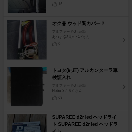
15
オク品 ウッド調カバー？
アルファードG
[10系]
あづま@3児のパパさん
0
トヨタ(純正) アルカンターラ車
検証入れ
アルファードG
[10系]
Nobu０２５９さん
63
SUPAREE d2r led ヘッドライ
ト SUPAREE d2r led ヘッドラ
イト