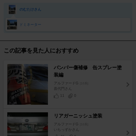
のむたけさん
ドミネーター
この記事を見た人におすすめ
バンパー傷補修 缶スプレー塗
装編
アルファードG
[10系]
喜代門さん
11
0
リアガーニッシュ塗装
アルファードG
[10系]
いちっずかさん