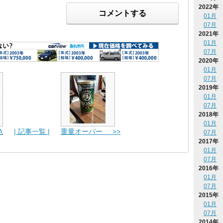
2022年
コメントする
01月
07月
2021年
01月
07月
2020年
01月
07月
2019年
01月
07月
2018年
01月
色
| 記事一覧 |
重量オーバー >>
07月
2017年
01月
07月
2016年
01月
07月
2015年
01月
07月
2014年