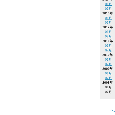
01月
07月
2013年
01月
07月
2012年
01月
07月
2011年
01月
07月
2010年
01月
07月
2009年
01月
07月
2008年
01月
07月
ヘ