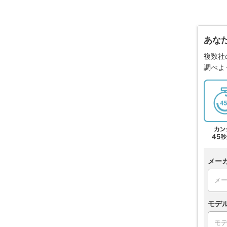
あな
複数社
調べよ
メー
モデ