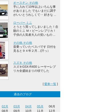
オースチン その他
手に入れて10年以上いろんな事
がありました でもいまだに調子
がいいとうれしくて‥ 好きな ...
ローバー ミニ
とうとう買ってしまいました！念
願のミニ Ｍｒビーンレプリカ！
子供の人気者大人の笑いもの ...
その他 その他
昔乗っていたベスパです 日付を
見ると９４年２月…(汗っ）
スズキ その他
スズキGSX-R400 レーサーレプ
リカ全盛始まりの頃でした
[
愛車一覧
]
過去のブログ
02月
03月
04月
05月
06月
08月
09月
10月
11月
12月