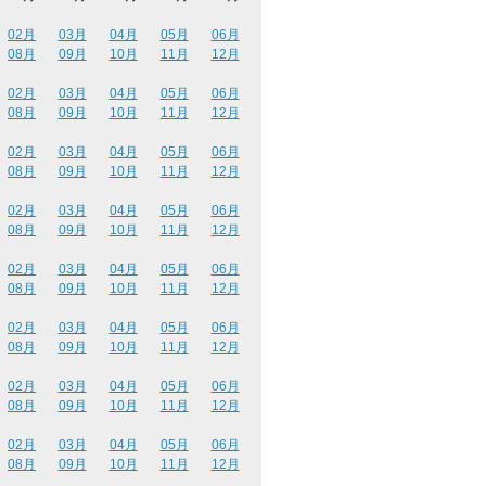
02月
03月
04月
05月
06月
08月
09月
10月
11月
12月
02月
03月
04月
05月
06月
08月
09月
10月
11月
12月
02月
03月
04月
05月
06月
08月
09月
10月
11月
12月
02月
03月
04月
05月
06月
08月
09月
10月
11月
12月
02月
03月
04月
05月
06月
08月
09月
10月
11月
12月
02月
03月
04月
05月
06月
08月
09月
10月
11月
12月
02月
03月
04月
05月
06月
08月
09月
10月
11月
12月
02月
03月
04月
05月
06月
08月
09月
10月
11月
12月