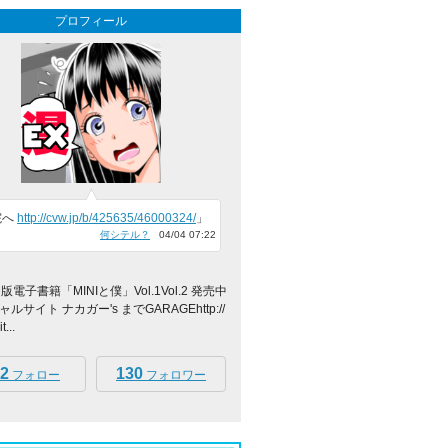
プロフィール
院へ
http://cvw.jp/b/425635/46000324/
」
何シテル？
04/04 07:22
M版電子書籍「MINIと僕」Vol.1Vol.2 発売中
ルサイト ナカガー's までGARAGEhttp://
...
2
130
フォロー
フォロワー