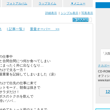
フォトアルバム
ラップタイム
▼メニュー
詳細表示
｜
シンプル表示
｜
写真表示
色
| 記事一覧 |
重量オーバー >>
「入
の仕事中
と合間合間につ何か食べてしまい
にまったく外に出なくなり…
ナカガー
わけで太る一方！
CD-RO
最重量を記録してしまいました（涙）
オフィシャ
www.kanit
わけで出先の仕事に来て
ットモード、朝食は抜きで
12
サラダだけ！
ボスのトクホを飲んで
軽いソバ…
せめてちょっと前のところまで