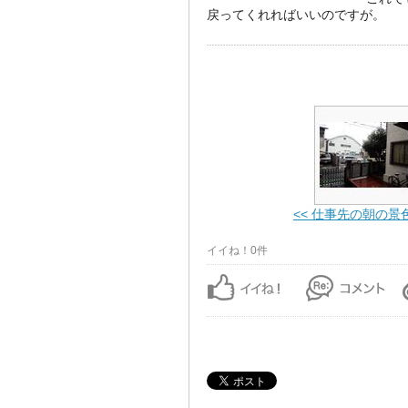
戻ってくれればいいのですが。
<< 仕事先の朝の景
イイね！0件