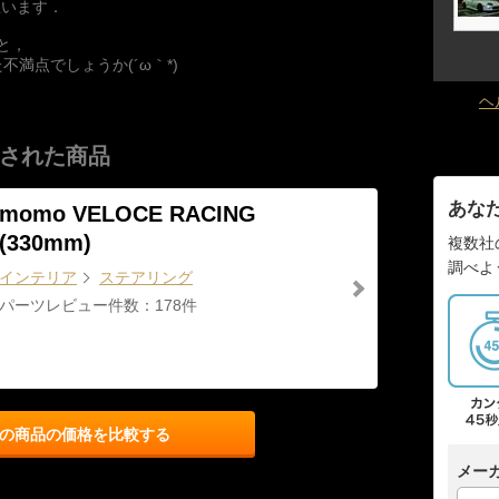
思います．
と，
満点でしょうか(´ω｀*)
ヘ
された商品
あな
momo VELOCE RACING
(330mm)
複数社
調べよ
インテリア
ステアリング
パーツレビュー件数：178件
の商品の価格を比較する
メー