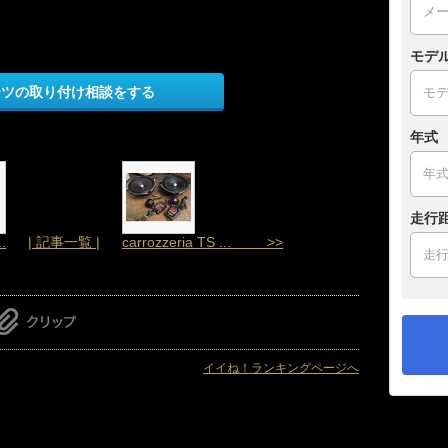
モデ
ーツの取り付け相談をする
年式
走行
.
| 記事一覧 |
carrozzeria TS ... >>
イイね！ランキングページへ