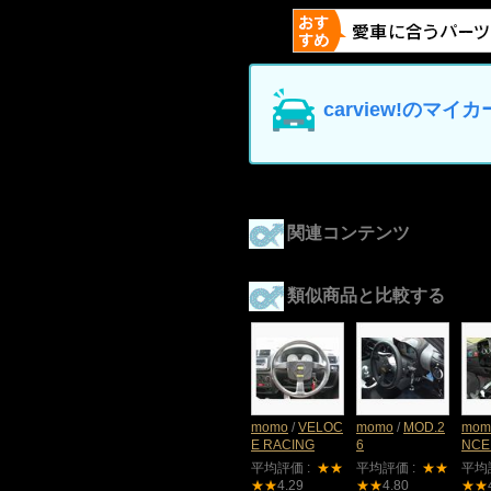
carview!の
関連コンテンツ
類似商品と比較する
momo
/
VELOC
momo
/
MOD.2
mom
E RACING
6
NCE
平均評価 :
★★
平均評価 :
★★
平均
★★
4.29
★★
4.80
★★