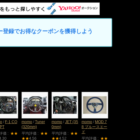
マイカー登録でお得なクーポンを獲得しよう
o
/
F-1 CO
momo
/
Tuner
momo
/
JET (35
momo
/
MOD.7
PT
(320mm)
0mm)
8 ブルースエー
ド
評価 :
★★
平均評価 :
★★
平均評価 :
★★
4.30
★★
4.56
★★
4.52
平均評価 :
★★