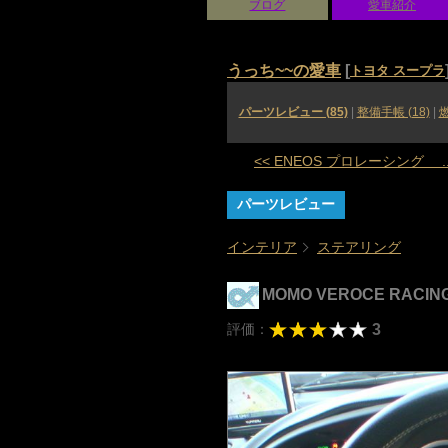
ブログ
愛車紹介
うっち~~の愛車
[
トヨタ スープラ
パーツレビュー (85)
|
整備手帳 (18)
|
燃
<< ENEOS プロレーシング ..
パーツレビュー
インテリア
ステアリング
MOMO VEROCE RACI
評価：
3