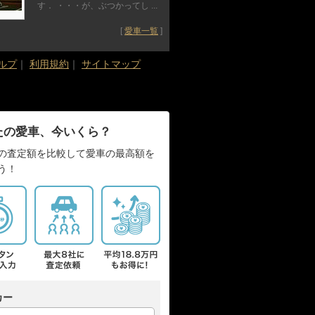
す． ・・・が、ぶつかってし ...
[
愛車一覧
]
ルプ
｜
利用規約
｜
サイトマップ
たの愛車、今いくら？
の査定額を比較して愛車の最高額を
う！
カー