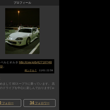
プロフィール
イベルとオルタ
http://cvw.jp/b/427187/48
0/
」
何シテル？
11/01 22:59
~
めまして 80スープラに乗っています。 高
のドライブを中心に楽しんでおります(´ω
0
34
フォロー
フォロワー