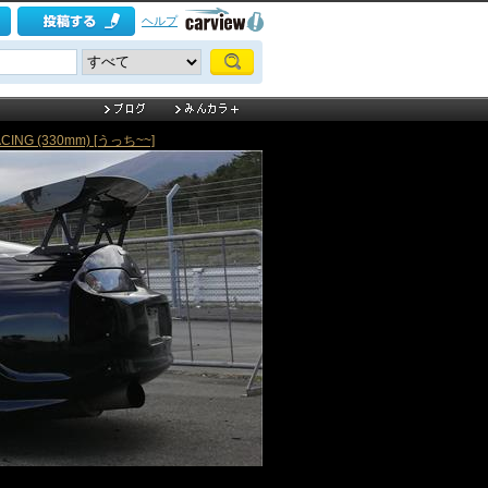
ヘルプ
CING (330mm) [うっち~~]