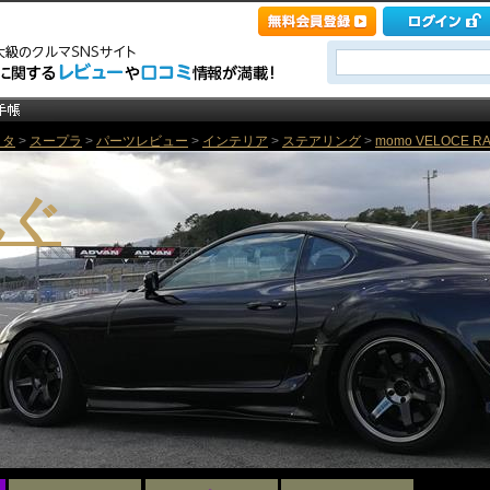
ヨタ
>
スープラ
>
パーツレビュー
>
インテリア
>
ステアリング
>
momo VELOCE RA
んぐ