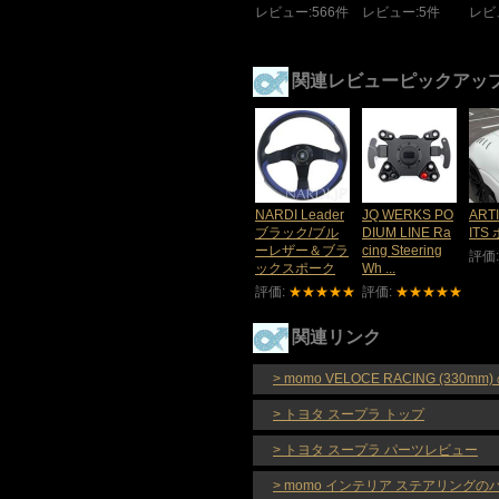
レビュー:566件
レビュー:5件
レビ
関連レビューピックアッ
NARDI Leader
JQ WERKS PO
ART
ブラック/ブル
DIUM LINE Ra
ITS
ーレザー＆ブラ
cing Steering
評価
ックスポーク
Wh ...
評価:
★★★★★
評価:
★★★★★
関連リンク
> momo VELOCE RACING (330m
> トヨタ スープラ トップ
> トヨタ スープラ パーツレビュー
> momo インテリア ステアリング