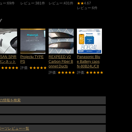
ュー:69件
レビュー:381件
レビュー:431件
★★
4.67
レビュー:6件
プ
ISAN SPIR
Projectμ TYPE
REXPEED V2
Panasonic Blu
 ボンネット
PS
Carbon Fiber B
e Battery caos
onnet Ducts
N-80B24L/C8
:
★★★★★
評価:
★★★★★
評価:
★★★★★
評価:
★★★★★
m) の情報を検索
のパーツレビュー一覧