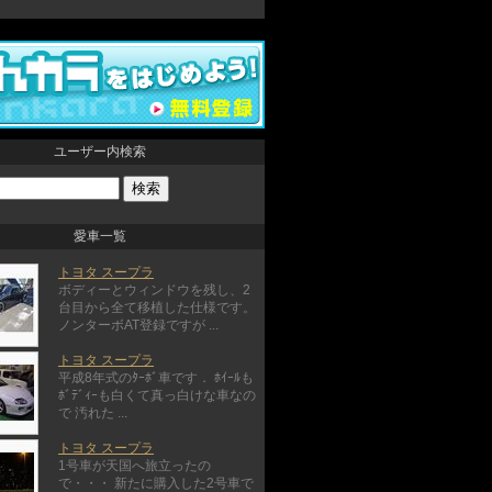
ユーザー内検索
愛車一覧
トヨタ スープラ
ボディーとウィンドウを残し、2
台目から全て移植した仕様です。
ノンターボAT登録ですが ...
トヨタ スープラ
平成8年式のﾀｰﾎﾞ車です． ﾎｲｰﾙも
ﾎﾞﾃﾞｨｰも白くて真っ白けな車なの
で 汚れた ...
トヨタ スープラ
1号車が天国へ旅立ったの
で・・・ 新たに購入した2号車で