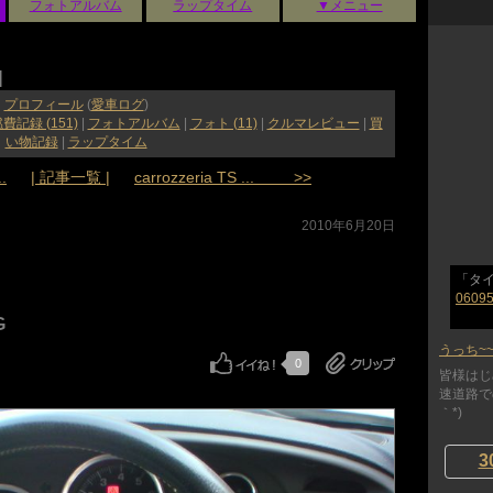
フォトアルバム
ラップタイム
▼メニュー
]
プロフィール
(
愛車ログ
)
費記録 (151)
|
フォトアルバム
|
フォト (11)
|
クルマレビュー
|
買
い物記録
|
ラップタイム
.
| 記事一覧 |
carrozzeria TS ... >>
2010年6月20日
「タ
06095
NG
うっち~
0
皆様はじ
速道路で
｀*)
3