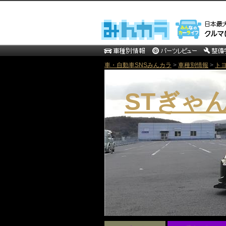
車・自動車SNSみんカラ
>
車種別情報
>
ト
STぎゃ