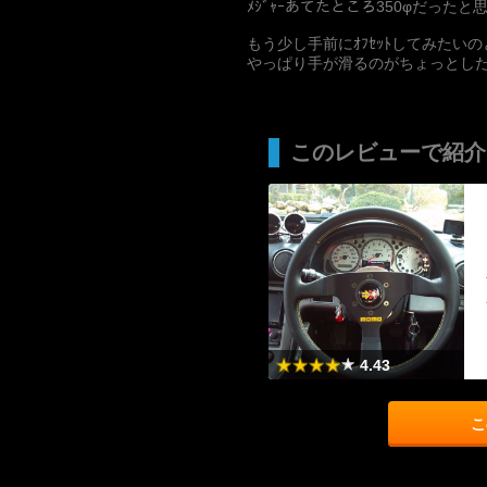
ﾒｼﾞｬｰあてたところ350φだったと
もう少し手前にｵﾌｾｯﾄしてみたいの
やっぱり手が滑るのがちょっとした不
このレビューで紹介
4.43
こ