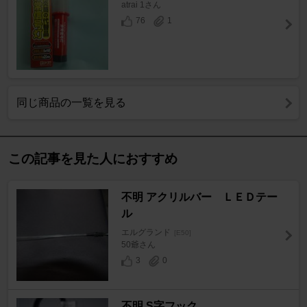
atrai 1さん
76
1
同じ商品の一覧を見る
この記事を見た人におすすめ
不明 アクリルバー ＬＥＤテー
ル
エルグランド
[E50]
50爺さん
3
0
不明 S字フック