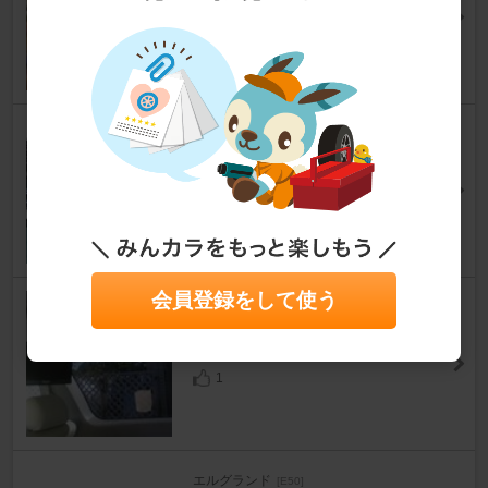
エルグランド
[E50]
日産魂さん
3
日産(純正) 前期ライダーフロン
トバンパー
エルグランド
[E50]
Ｏ．Ｂ．Ｉ．さん
18
会員登録をして使う
Panasonic TR-M110W-K
エルグランド
[E50]
オーテック ライダーさん
1
エルグランド
[E50]