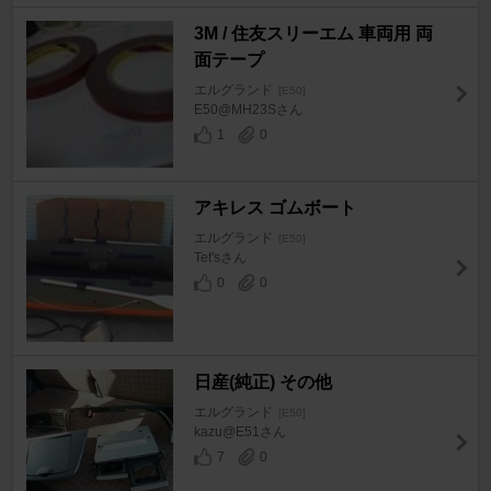
3M / 住友スリーエム 車両用 両
面テープ
エルグランド
[E50]
E50@MH23Sさん
1
0
アキレス ゴムボート
エルグランド
[E50]
Tet'sさん
0
0
日産(純正) その他
エルグランド
[E50]
kazu@E51さん
7
0