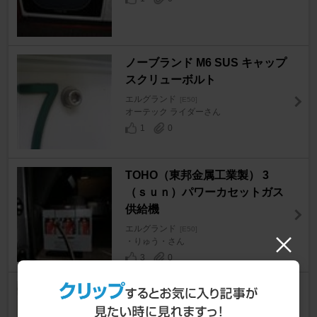
ノーブランド M6 SUS キャップ
スクリューボルト
エルグランド
[E50]
オーテック ライダーさん
1
0
TOHO（東邦金属工業製） 3
（ｓｕｎ）パワーカセットガス
供給機
エルグランド
[E50]
・りゅう・さん
3
0
クスコ（CUSCO) スタビライザ
ー フロント＆リア