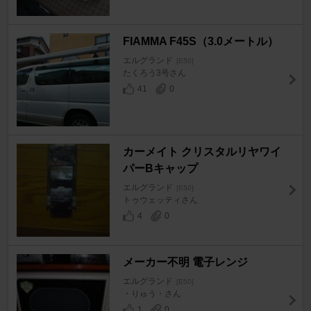
FIAMMA F45S（3.0メートル）
エルグランド
[E50]
たくろう3号さん
41
0
カーメイト クリスタルリヤワイ
パーBキャップ
エルグランド
[E50]
トゥウェッティさん
4
0
メーカー不明 電子レンジ
エルグランド
[E50]
・りゅう・さん
1
0