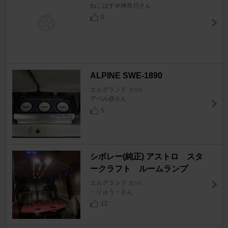
ねこばす＠神奈川さん
0
ALPINE SWE-1890
エルグランド
[E50]
アベル@さん
5
シボレー(純正) アストロ スタ
ークラフト ルームランプ
エルグランド
[E50]
・りゅう・さん
12