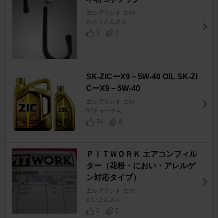
エルグランド
[E50]
おとぅさんさん
2
0
SK-ZICーX9－5W-40 OIL SK-ZI
CーX9－5W-40
エルグランド
[E50]
50チャーさん
34
0
ＰＩＴＷＯＲＫ エアコンフィル
ター（花粉・におい・アレルゲ
ン対応タイプ）
エルグランド
[E50]
だいこんさん
0
0