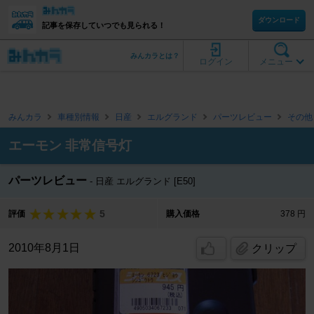
ダウンロード
記事を保存していつでも見られる！
みんカラとは？
ログイン
メニュー
みんカラ
車種別情報
日産
エルグランド
パーツレビュー
その他
エーモン 非常信号灯
パーツレビュー
日産 エルグランド [E50]
5
評価
購入価格
378 円
2010年8月1日
クリップ