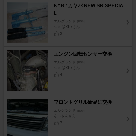
KYB / カヤバ NEW SR SPECIA
L
エルグランド
[E50]
kazu@RP7さん
3
エンジン回転センサー交換
エルグランド
[E50]
kazu@RP7さん
4
フロントグリル新品に交換
エルグランド
[E50]
をっさんさん
7