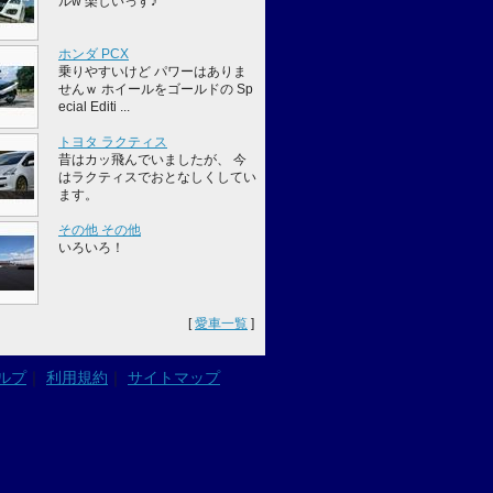
ルw 楽しいっす♪
ホンダ PCX
乗りやすいけど パワーはありま
せんｗ ホイールをゴールドの Sp
ecial Editi ...
トヨタ ラクティス
昔はカッ飛んでいましたが、 今
はラクティスでおとなしくしてい
ます。
その他 その他
いろいろ！
[
愛車一覧
]
ルプ
｜
利用規約
｜
サイトマップ