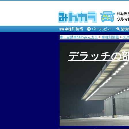
車・自動車SNSみんカラ
>
車種別情報
>
ス
デラッチの