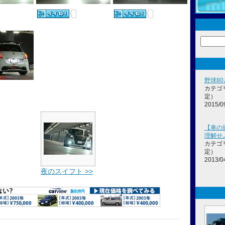
野球8
カテゴ
定）
2015/0
【車の
理解せよ
カテゴ
定）
2013/0
夜のスイフト >>