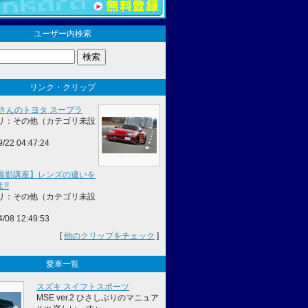
ユーザー内検索
リンク・クリップ
0さんのトヨタ スープラ
リ：その他（カテゴリ未設
9/22 04:47:24
撮影講座】レンズの違いを
!!
リ：その他（カテゴリ未設
4/08 12:49:53
[
他のクリップをチェック
]
愛車一覧
スズキ スイフトスポーツ
MSE ver.2 ひさしぶりのマニュア