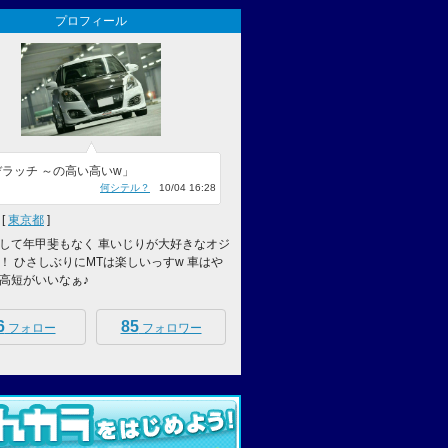
プロフィール
ラッチ ～の高い高いw」
何シテル？
10/04 16:28
[
東京都
]
して年甲斐もなく 車いじりが大好きなオジ
！ ひさしぶりにMTは楽しいっすw 車はや
高短がいいなぁ♪
6
85
フォロー
フォロワー