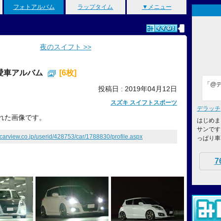
フォトアルバム
ラップタイム
▼メニュー
夜のスイフト >>
愛車アルバム
[6枚]
「@デ
投稿日 : 2019年04月12日
スズキ スイフトスポーツ
デラッチ
れた画像です。
はじめま
サンです
.carview.co.jp/userid/428753/car/1788830/profile.aspx
っぱり車
7