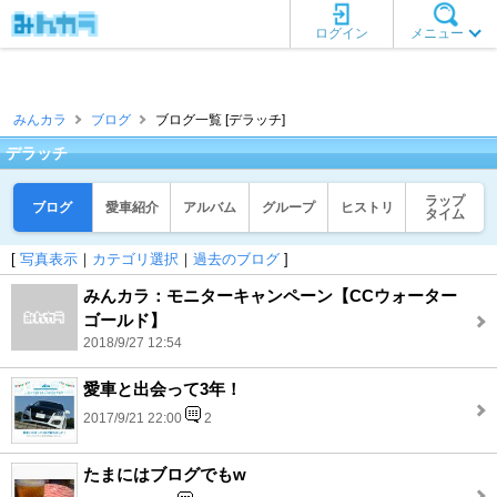
ログイン
メニュー
みんカラ
ブログ
ブログ一覧 [デラッチ]
デラッチ
ラップ
ブログ
愛車紹介
アルバム
グループ
ヒストリ
タイム
[
写真表示
｜
カテゴリ選択
｜
過去のブログ
]
みんカラ：モニターキャンペーン【CCウォーター
ゴールド】
2018/9/27 12:54
愛車と出会って3年！
2017/9/21 22:00
2
たまにはブログでもw