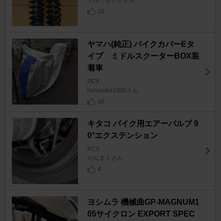
19
ヤマハ(純正) バイクカバーEタ
イプ ミドルスクーターBOX装
着車
PCX
harusuke1000さん
46
キタコ バイク用エアーバルブ 9
0°エクステンション
PCX
かんまくさん
4
ヨシムラ 機械曲GP-MAGNUM1
05サイクロン EXPORT SPEC