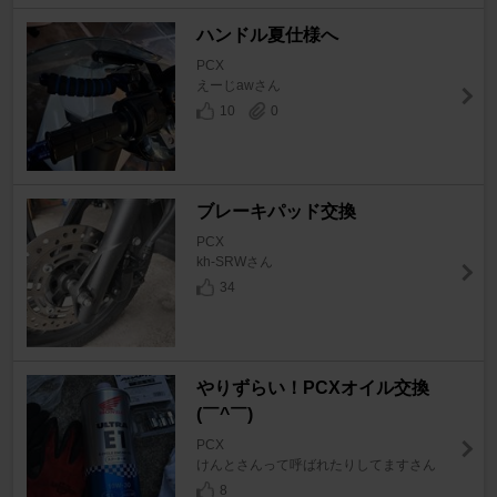
ハンドル夏仕様へ
PCX
えーじawさん
10
0
ブレーキパッド交換
PCX
kh-SRWさん
34
やりずらい！PCXオイル交換
(￣^￣)ゞ
PCX
けんとさんって呼ばれたりしてますさん
8