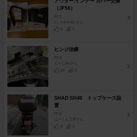
アウター,インナー カバー交換
（JF56）
PCX
♪しそわかめ♪さん
6
0
ヒンジ治療
PCX
えーじawさん
14
0
SHAD SH40 トップケース設
置
PCX
はーくん工房さん
8
0