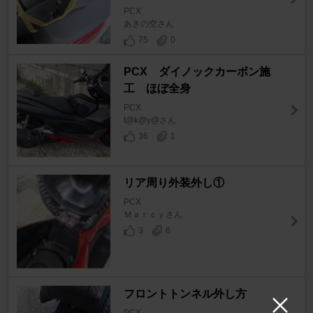
PCX
あきの空さん
75
0
PCX ダイノックカーボン施
工 ほぼ全身
PCX
t@k@y@さん
36
1
リア周り外装外し①
PCX
Ｍａｒｃｙさん
3
6
フロントトンネル外し方
PCX