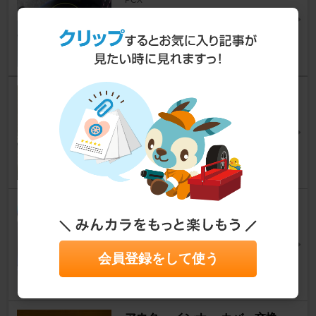
流雲さん
4
9
グリップ交換
PCX
なやっくさん
75
5
フロントバック外し方①
PCX
流雲さん
6
4
会員登録をして使う