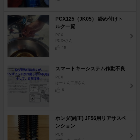
PCX125（JK05） 締め付けト
ルク一覧
PCX
PCXγさん
15
スマートキーシステム作動不良
PCX
はーくん工房さん
6
ホンダ(純正) JF56用リアサスペ
ンション
PCX
☆ゆっきぃ☆さん