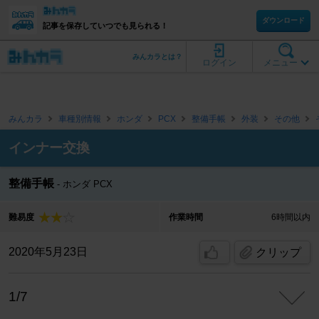
ダウンロード
記事を保存していつでも見られる！
みんカラとは？
ログイン
メニュー
みんカラ
車種別情報
ホンダ
PCX
整備手帳
外装
その他
インナー交換
整備手帳
ホンダ PCX
難易度
作業時間
6時間以内
2020年5月23日
クリップ
1/7