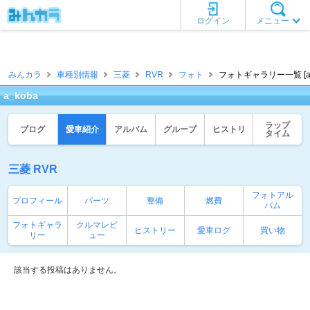
ログイン
メニュー
みんカラ
車種別情報
三菱
RVR
フォト
フォトギャラリー一覧 [a_
a_koba
ラップ
ブログ
愛車紹介
アルバム
グループ
ヒストリ
タイム
三菱 RVR
フォトアル
プロフィール
パーツ
整備
燃費
バム
フォトギャラ
クルマレビ
ヒストリー
愛車ログ
買い物
リー
ュー
該当する投稿はありません。