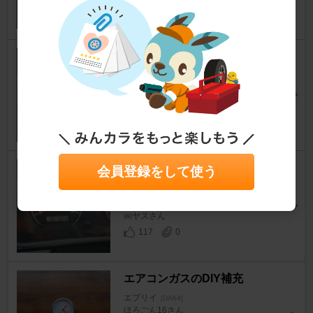
㈱ヤスさん
107
0
エンジンオイル交換、ループ注
入作業！
エブリイ
[DA64]
㈱ヤスさん
120
0
エンジンオイル交換、ループ注
会員登録をして使う
入作業！
エブリイ
[DA64]
㈱ヤスさん
117
0
エアコンガスのDIY補充
エブリイ
[DA64]
ほろごん16さん