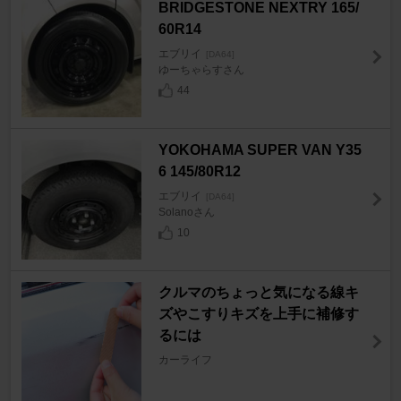
BRIDGESTONE NEXTRY 165/
60R14
エブリイ
[DA64]
ゆーちゃらすさん
44
YOKOHAMA SUPER VAN Y35
6 145/80R12
エブリイ
[DA64]
Solanoさん
10
クルマのちょっと気になる線キ
ズやこすりキズを上手に補修す
るには
カーライフ