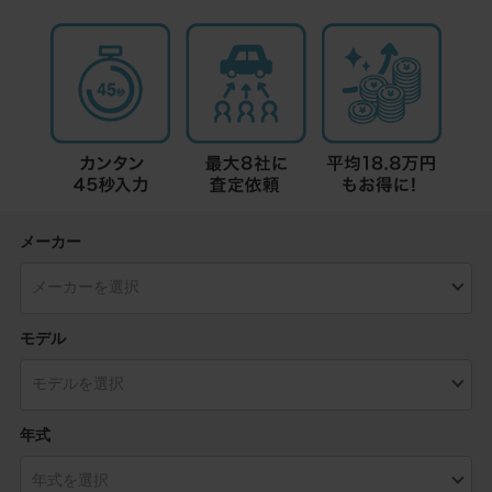
メーカー
モデル
年式