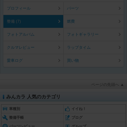
プロフィール
パーツ
整備 (7)
燃費
フォトアルバム
フォトギャラリー
クルマレビュー
ラップタイム
愛車ログ
買い物
ページの先頭へ ▲
みんカラ 人気のカテゴリ
車種別
イイね！
整備手帳
ブログ
パーツレビュー
グループ