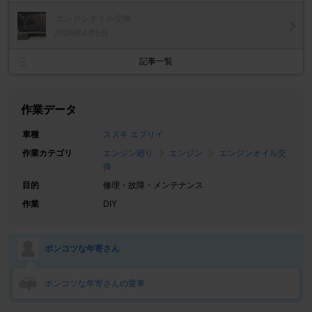
エンジンオイル交換
2026年4月5日
記事一覧
作業データ
車種
スズキ エブリイ
作業カテゴリ
エンジン廻り
エンジン
エンジンオイル交
換
目的
修理・故障・メンテナンス
作業
DIY
ポンコツな年寄さん
ポンコツな年寄さんの愛車