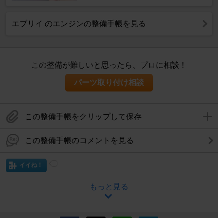
エブリイ のエンジンの整備手帳を見る
この整備が難しいと思ったら、プロに相談！
パーツ取り付け相談
この整備手帳をクリップして保存
この整備手帳のコメントを見る
イイね！
もっと見る