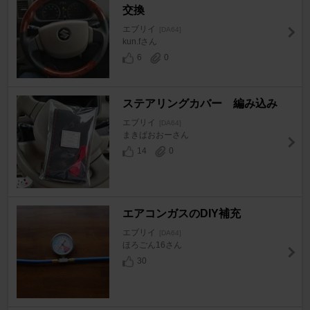
交換
エブリイ
[DA64]
kun.fさん
6
0
ステアリングカバー 編み込み
エブリイ
[DA64]
まきばおおーさん
14
0
エアコンガスのDIY補充
エブリイ
[DA64]
ほろごん16さん
30