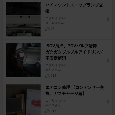
ハイマウントストップランプ交
換
エブリイ
[DA64]
ＲｉＫｕさん
15
ISCV清掃、PCVバルブ清掃、
ガタガタブルブルアイドリング
不安定解消！
エブリイ
[DA64]
㈱ヤスさん
118
エアコン修理 【コンデンサー交
換、ガスチャージ編】
エブリイ
[DA64]
㈱ヤスさん
117