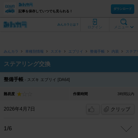
ダウンロード
記事を保存していつでも見られる！
みんカラとは？
ログイン
メニュー
みんカラ
車種別情報
スズキ
エブリイ
整備手帳
内装
ステア
ステアリング交換
整備手帳
スズキ エブリイ [DA64]
難易度
作業時間
3時間以内
2026年4月7日
クリップ
1/6