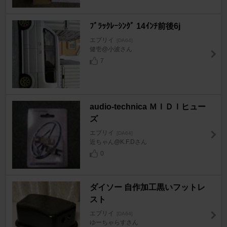
ﾌﾞﾗｯｸﾚｰｼﾝｸﾞ 14ｲﾝﾁ前後6j
エブリイ
[DA64]
健壱@小波さん
7
audio-technica ＭＩＤＩヒュー
ズ
エブリイ
[DA64]
近ちゃん@K.F.Dさん
0
ダイソー 自作加工黒いフットレ
スト
エブリイ
[DA64]
ゆーちゃらすさん