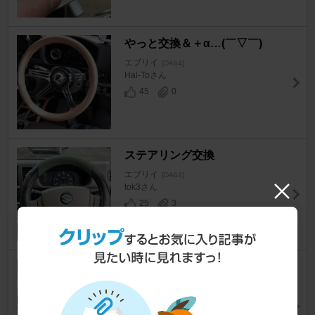
やっと交換＆＋α…(￣▽￣)
エブリイ
[DA64]
Hal-Toさん
45
0
ステアリング交換
エブリイ
[DA64]
tok3さん
25
3
スイフトステアリング＆照明付
きステアリングスイッチ
エブリイ
[DA64]