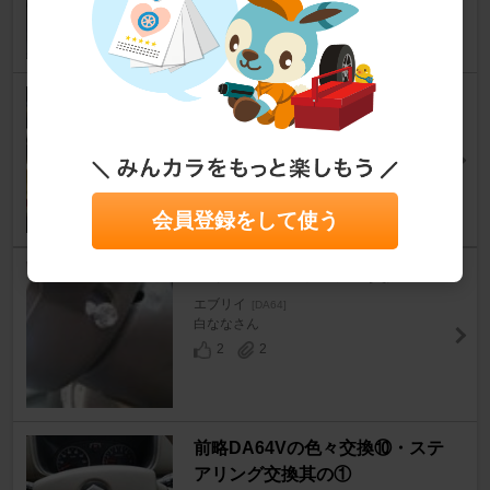
hiro2161さん
11
5
前略DA64Vの色々交換⑩・ステ
アリング交換其の②
エブリイ
[DA64]
熊 五郎さん
6
1
会員登録をして使う
レザーステアリングに交換♪
エブリイ
[DA64]
白ななさん
2
2
前略DA64Vの色々交換⑩・ステ
アリング交換其の①