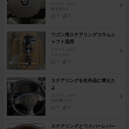
エブリイ
[DA64]
熊 五郎さん
5
2
ワゴン用ステアリングコラムシ
ャフト流用
エブリイ
[DA64]
ニガー.さん
7
0
ステアリングを社外品に替えた
よ
エブリイ
[DA64]
元MT乗りさん
5
0
ステアリングとワイパーレバー