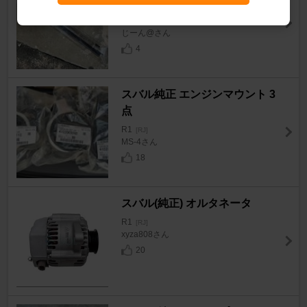
ー替えゴム
R1
[RJ]
じーん@さん
4
スバル純正 エンジンマウント 3
点
R1
[RJ]
MS-4さん
18
スバル(純正) オルタネータ
R1
[RJ]
xyza808さん
20