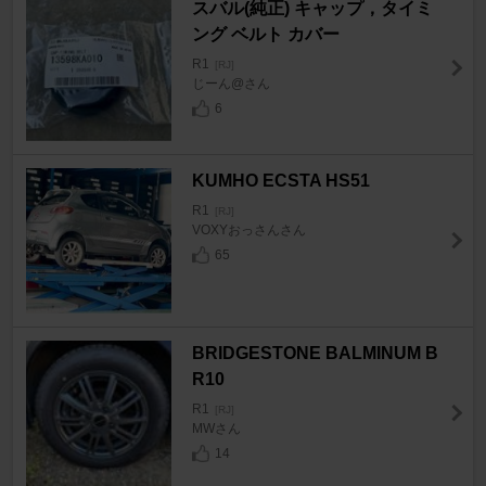
スバル(純正) キャップ，タイミ
ング ベルト カバー
R1
[RJ]
じーん@さん
6
KUMHO ECSTA HS51
R1
[RJ]
VOXYおっさんさん
65
BRIDGESTONE BALMINUM B
R10
R1
[RJ]
MWさん
14