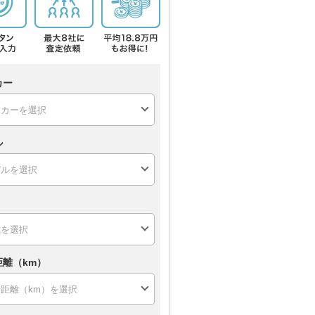
カー
ル
距離（km）