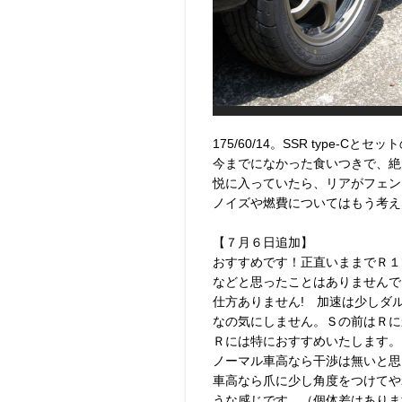
175/60/14。SSR type-C
今までになかった食いつきで、絶
悦に入っていたら、リアがフェン
ノイズや燃費についてはもう考え
【７月６日追加】
おすすめです！正直いままでＲ１
などと思ったことはありませんで
仕方ありません! 加速は少しダ
なの気にしません。Ｓの前はＲに
Ｒには特におすすめいたします。
ノーマル車高なら干渉は無いと思
車高なら爪に少し角度をつけてや
うな感じです。（個体差はありま