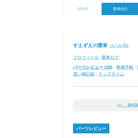
ブログ
愛車紹介
すえずえの愛車
[
]
スバル R1
プロフィール
(
愛車ログ
)
パーツレビュー (19)
|
整備手帳
|
買い物記録
|
ラップタイム
<< BRID
パーツレビュー