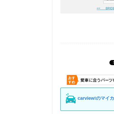
<< BRID
carview!の