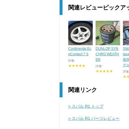
関連レビューピックア
Continental Ec
DUNLOP SYN
SW
oContact 7 S
CHRO WEATH
la
ER
夜
評価:
デル 
★★★★★
評価:
★★★★★
評価
★
関連リンク
> スバル R1 トップ
> スバル R1 パーツレビュー