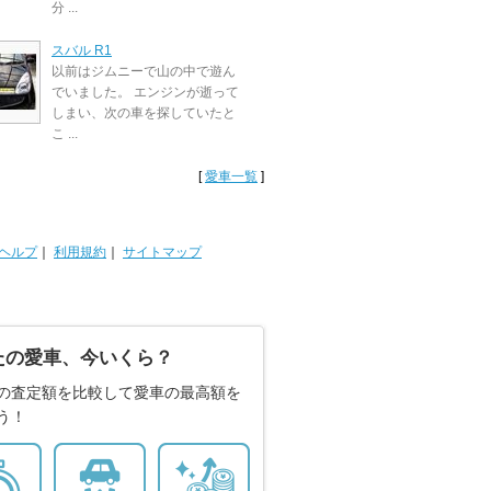
分 ...
スバル R1
以前はジムニーで山の中で遊ん
でいました。 エンジンが逝って
しまい、次の車を探していたと
こ ...
[
愛車一覧
]
ヘルプ
｜
利用規約
｜
サイトマップ
たの愛車、今いくら？
の査定額を比較して愛車の最高額を
う！