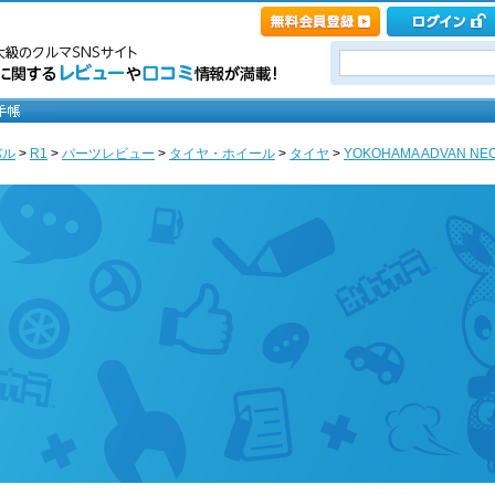
バル
>
R1
>
パーツレビュー
>
タイヤ・ホイール
>
タイヤ
>
YOKOHAMA ADVAN NE