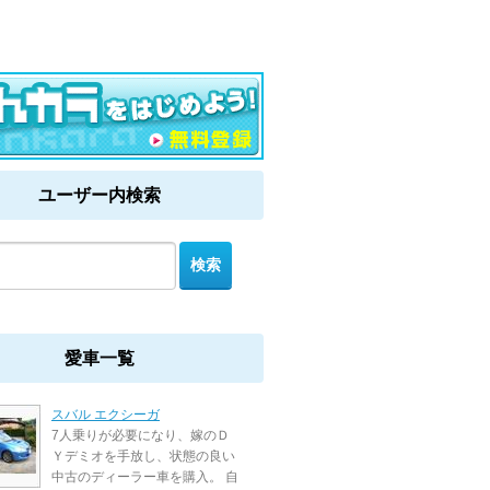
ユーザー内検索
愛車一覧
スバル エクシーガ
7人乗りが必要になり、嫁のＤ
Ｙデミオを手放し、状態の良い
中古のディーラー車を購入。 自