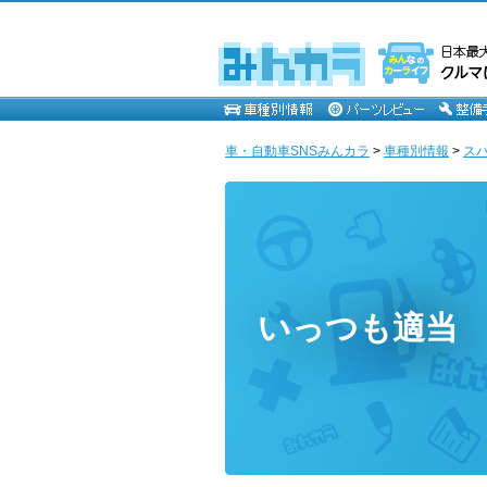
車・自動車SNSみんカラ
>
車種別情報
>
ス
いっつも適当