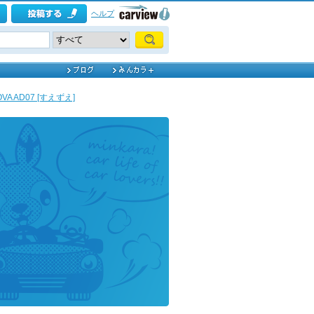
ヘルプ
OVA AD07 [すえずえ]