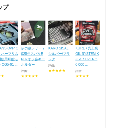
ップ
ANS Over G
伊の蔵レザー 2
KARO SISAL
KURE / 呉工業
ss ハーフリム
025年スバルE
シルバー/ブラ
OIL SYSTEM K
間使用可能モ
N07オフ会キー
ック
-CAR OVER 5
OG5-01 ...
ホルダー
0,000 ...
評価:
★★★★★
:
評価:
評価:
★★
★★★★★
★★★★