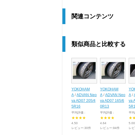
関連コンテンツ
類似商品と比較する
YOKOHAM
YOKOHAM
YO
A
/
ADVAN Neo
A
/
ADVAN Neo
A
/
va AD07 205/4
va AD07 165/6
va 
5R16
0R13
5R
平均評価 :
平均評価 :
平均
★★★★
★★★★
★
4.50
4.64
5.00
レビュー:30件
レビュー:94件
レビ