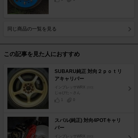
同じ商品の一覧を見る
この記事を見た人におすすめ
SUBARU純正 対向２ｐｏｔリ
アキャリパー
インプレッサWRX
[GD]
じゅぴた～さん
1
0
スバル(純正) 対向4POTキャリ
パー
インプレッサWRX
[GD]