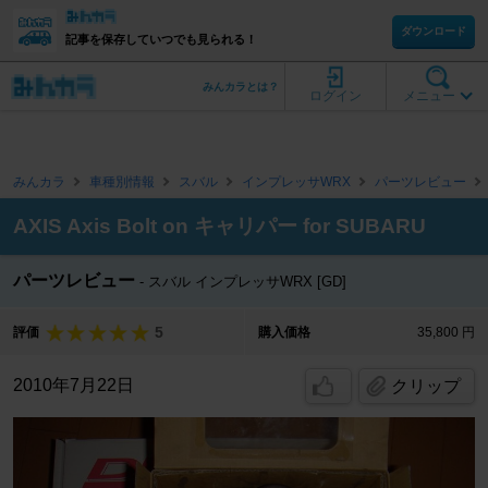
ダウンロード
記事を保存していつでも見られる！
みんカラとは？
ログイン
メニュー
みんカラ
車種別情報
スバル
インプレッサWRX
パーツレビュー
AXIS Axis Bolt on キャリパー for SUBARU
パーツレビュー
スバル インプレッサWRX [GD]
5
評価
購入価格
35,800 円
2010年7月22日
クリップ