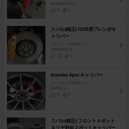
ykrismmmdさん
5
2
スバル(純正) GDB用ブレンボキ
ャリパー
インプレッサWRX
[GD]
horaizomさん
10
1
brembo 4pot キャリパー
インプレッサWRX
[GD]
R&Dkさん
3
0
スバル(純正) フロント４ポット
＆リヤ対向２ポットキャリパー