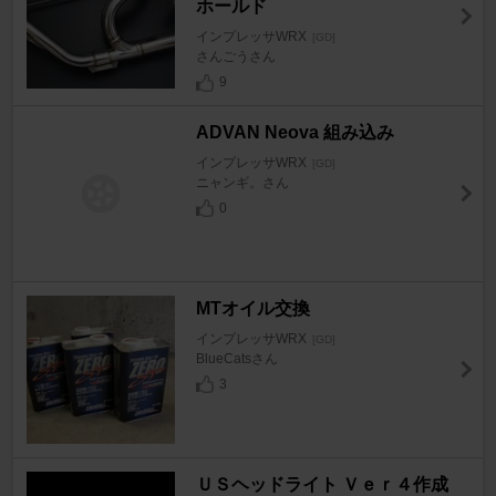
ホールド
インプレッサWRX
[GD]
さんごうさん
9
ADVAN Neova 組み込み
インプレッサWRX
[GD]
ニャンギ。さん
0
MTオイル交換
インプレッサWRX
[GD]
BlueCatsさん
3
ＵＳヘッドライト Ｖｅｒ４作成