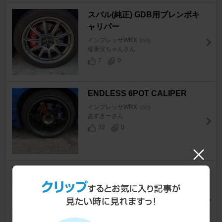
スバル(純正) GDB用ブレンボキ
ャリパー
インプレッサWRX
[GD]
稲妻父ちゃんさん
7
0
ENDLESS 6POT CALIPER
インプレッサWRX
[GD]
あすきーさん
32
0
： ELメーター
インプレッサWRX
[GD]
きょうのわんこさん
0