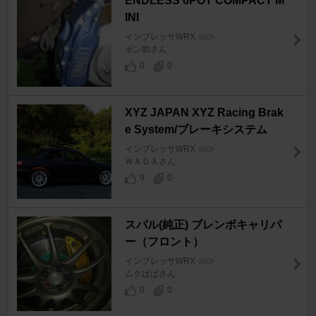
ENDLESS 6POT COMPACT M
INI
インプレッサWRX
[GD]
ポン助さん
0
0
XYZ JAPAN XYZ Racing Brak
e System/ブレーキシステム
インプレッサWRX
[GD]
ＷＡＤＡさん
9
0
スバル(純正) ブレンボキャリパ
ー（フロント）
インプレッサWRX
[GD]
ムクぱぱさん
0
0