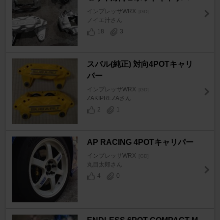
インプレッサWRX
[GD]
ノイエ汁さん
18
3
スバル(純正) 対向4POTキャリ
パー
インプレッサWRX
[GD]
ZAKIPREZAさん
2
1
AP RACING 4POTキャリパー
インプレッサWRX
[GD]
丸目太郎さん
4
0