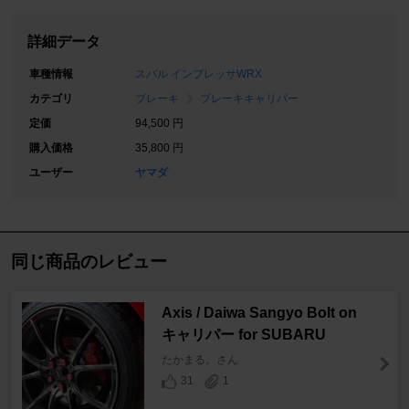
詳細データ
車種情報
スバル インプレッサWRX
カテゴリ
ブレーキ
ブレーキキャリパー
定価
94,500 円
購入価格
35,800 円
ユーザー
ヤマダ
同じ商品のレビュー
Axis / Daiwa Sangyo Bolt on
キャリパー for SUBARU
たかまる。さん
31
1