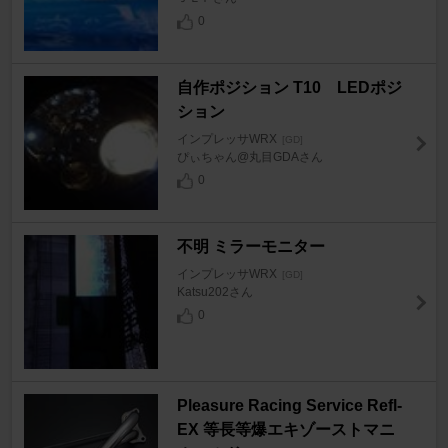
0
自作ポジション T10 LEDポジ
ション
インプレッサWRX
[GD]
ぴぃちゃん@丸目GDAさん
0
不明 ミラーモニター
インプレッサWRX
[GD]
Katsu202さん
0
Pleasure Racing Service Refl-
EX 等長等爆エキゾーストマニ