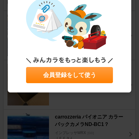
AQUA リザーバータンクカバー
インプレッサWRX
[GD]
E.M.JAIL猗窩座さん
0
STANCE MAGIC #280
会員登録をして使う
インプレッサWRX
[GD]
ハヤッサンさん
5
carrozzeria パイオニア カラー
バックカメラND-BC1？
インプレッサWRX
[GD]
ＪＥＦさん