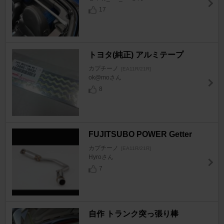
17
トヨタ(純正) アルミテープ
カプチーノ
[EA11R/21R]
ok@moさん
8
FUJITSUBO POWER Getter
カプチーノ
[EA11R/21R]
Hyroさん
7
自作 トランク突っ張り棒