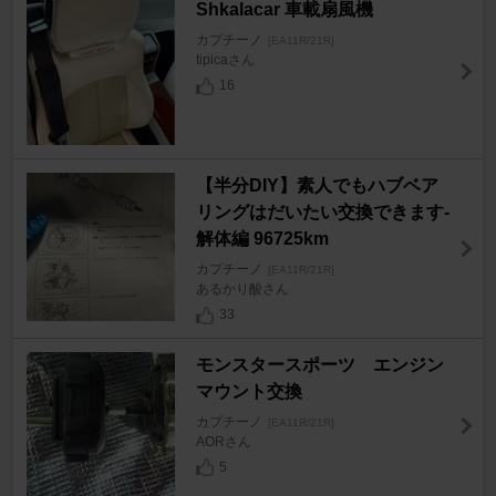
Shkalacar 車載扇風機
カプチーノ
[EA11R/21R]
tipicaさん
16
【半分DIY】素人でもハブベア
リングはだいたい交換できます-
解体編 96725km
カプチーノ
[EA11R/21R]
あるかり酸さん
33
モンスタースポーツ エンジン
マウント交換
カプチーノ
[EA11R/21R]
AORさん
5