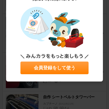
13
0
レーシングサービスワタナベ ワ
タナベ
カプチーノ
[EA11R/21R]
チャァーさん
15
1
SUZUKI SPORT / IRD Type-C
アルミホイール
会員登録をして使う
カプチーノ
[EA11R/21R]
gura_tinoさん
29
0
自作 シートベルトタワーバー
カプチーノ
[EA11R/21R]
じゃわ_GR_GDさん