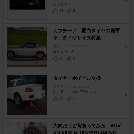
あるえ.さん
31
5
カプチーノ 面白タイヤの扁平
率、タイヤサイズ特集
カプチーノ
[EA11R/21R]
ばくまるさん
30
5
タイヤ・ホイール交換
カプチーノ
[EA11R/21R]
卍 （旧 maron3_777）さん
52
4
大雨だけど背負ってみた ADV
AN A050 M 185/55R14組み付