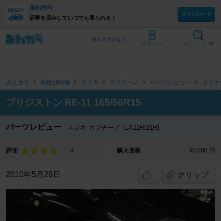
ダウンロード
記事を保存していつでも見られる！
みんカラとは？
ログイン
メニュー
みんカラ
車種別情報
スズキ
カプチーノ
パーツレビュー
タイヤ
ブリジストン RE-11 165/50R15
パーツレビュー
スズキ カプチーノ [EA11R/21R]
4
評価
購入価格
30,000 円
2010年5月29日
クリップ