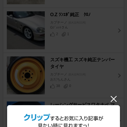
O.Z ﾗﾝｴﾎﾞ純正 ｸﾛﾉ
カプチーノ
[EA11R/21R]
Gｼﾞｪｯﾄさん
2
1
スズキ機工 スズキ純正テンパー
タイヤ
カプチーノ
[EA11R/21R]
おだちんさん
38
0
レーシングサービスワタナベ マ
グ
カプチーノ
[EA11R/21R]
Soblue02さん