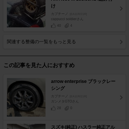
け
カプチーノ
[EA11R/21R]
cappucci soldierさん
40
4
関連する整備の一覧をもっと見る
この記事を見た人におすすめ
arrow enterprise ブラックレー
シング
カプチーノ
[EA11R/21R]
ガンメタGTOさん
28
0
スズキ(純正) ハスラー純正アル