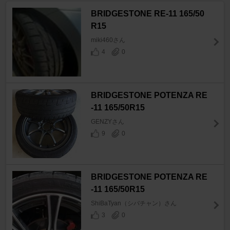
BRIDGESTONE RE-11 165/50
R15
miki460さん
4
0
BRIDGESTONE POTENZA RE
-11 165/50R15
GENZYさん
9
0
BRIDGESTONE POTENZA RE
-11 165/50R15
ShiBaTyan（シバチャン）さん
3
0