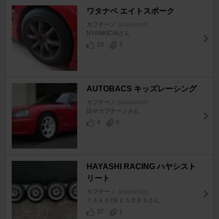
ワタナベ エイトスポーク
カプチーノ
[EA11R/21R]
NYANKICHIさん
10
3
AUTOBACS キッズレーシング
カプチーノ
[EA11R/21R]
諒＠カプチーノさん
4
0
HAYASHI RACING ハヤシスト
リート
カプチーノ
[EA11R/21R]
ＴＡＫＥ//ＢＣ５ＤＲＳさん
37
1