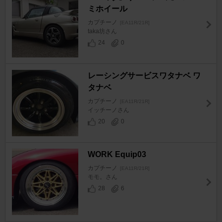
ミホイール
カプチーノ
[EA11R/21R]
taka坊さん
24
0
レーシングサービスワタナベ ワ
タナベ
カプチーノ
[EA11R/21R]
イッチーノさん
20
0
WORK Equip03
カプチーノ
[EA11R/21R]
モモ。さん
28
6