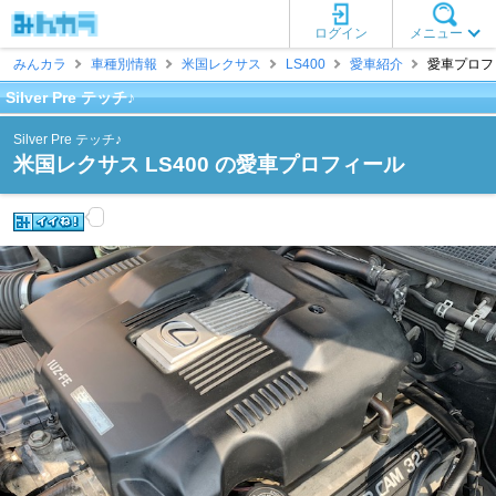
ログイン
メニュー
みんカラ
車種別情報
米国レクサス
LS400
愛車紹介
愛車プロフィー
Silver Pre テッチ♪
Silver Pre テッチ♪
米国レクサス LS400 の愛車プロフィール