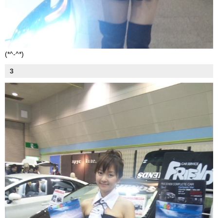
(*^-^*)
3