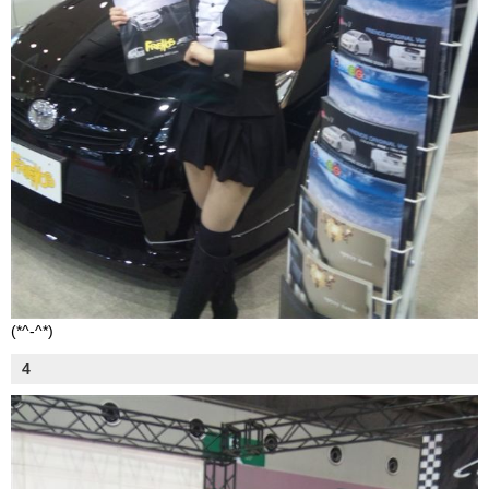
(*^-^*)
4