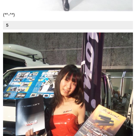
(*^-^*)
5