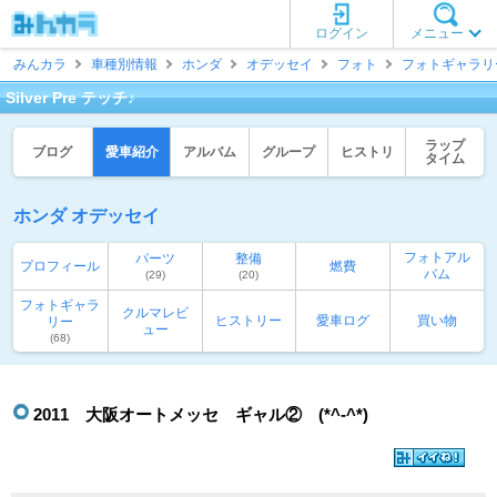
ログイン
メニュー
みんカラ
車種別情報
ホンダ
オデッセイ
フォト
フォトギャラリ
Silver Pre テッチ♪
ラップ
ブログ
愛車紹介
アルバム
グループ
ヒストリ
タイム
ホンダ オデッセイ
フォトアル
パーツ
整備
プロフィール
燃費
バム
(29)
(20)
フォトギャラ
クルマレビ
ヒストリー
愛車ログ
買い物
リー
ュー
(68)
2011 大阪オートメッセ ギャル② (*^-^*)