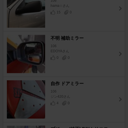
106
hama☆さん
15
0
不明 補助ミラー
106
EDOYAさん
0
0
自作 ドアミラー
106
ジン420さん
4
0