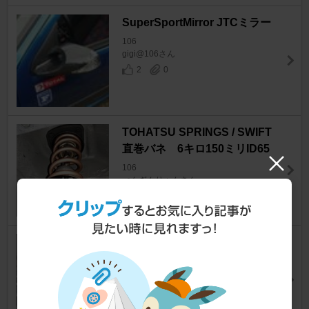
SuperSportMirror JTCミラー
106
gigi@106さん
2
0
TOHATSU SPRINGS / SWIFT
直巻バネ 6キロ150ミリID65
106
ぺんぎんりゃんさん
0
ARTA SMART MagSafe STAN
D
106
gigi@106さん
2