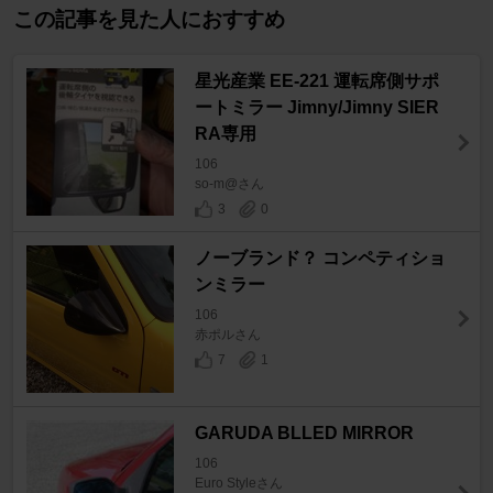
この記事を見た人におすすめ
星光産業 EE-221 運転席側サポ
ートミラー Jimny/Jimny SIER
RA専用
106
so-m@さん
3
0
ノーブランド？ コンペティショ
ンミラー
106
赤ポルさん
7
1
GARUDA BLLED MIRROR
106
Euro Styleさん