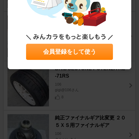
SBS nkブレーキパッド
106
けーごおぢさんさん
3
会員登録をして使う
BRIDGESTONE POTENZA RE
-71RS
106
gigi@106さん
8
純正ファイナルギア比変更 ２０
５ＸＳ用ファイナルギア
106