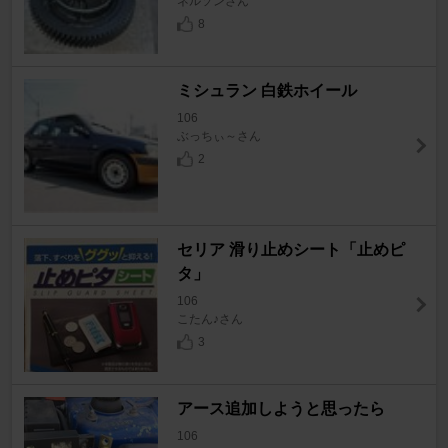
ネルソンさん
8
ミシュラン 白鉄ホイール
106
ぶっちぃ～さん
2
セリア 滑り止めシート「止めピ
タ」
106
こたん♪さん
3
アース追加しようと思ったら
106