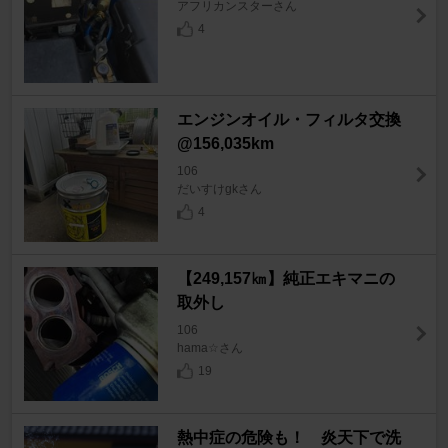
アフリカンスターさん
4
エンジンオイル・フィルタ交換
@156,035km
106
だいすけgkさん
4
【249,157㎞】純正エキマニの
取外し
106
hama☆さん
19
熱中症の危険も！ 炎天下で洗