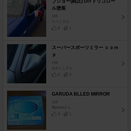
プジョー(純正) DIYトリコロー
ル塗装
106
たべこさん
8
1
スーパースポーツミラー ｃｏｍ
ｐ
106
あおししさん
0
0
GARUDA BLLED MIRROR
106
猫jarasiさん
3
1