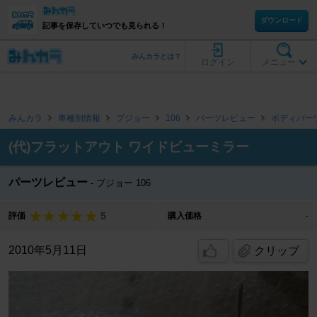
ダウンロード
記事を保存していつでも見られる！
みんカラとは？
ログイン
メニュー
みんカラ
車種別情報
プジョー
106
パーツレビュー
ボディパー
(代)フラットアウト ワイドビューミラー
パーツレビュー
プジョー 106
5
評価
購入価格
-
2010年5月11日
クリップ