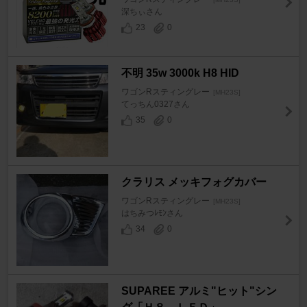
深ちぃさん
23
0
不明 35w 3000k H8 HID
ワゴンRスティングレー
[MH23S]
てっちん0327さん
35
0
クラリス メッキフォグカバー
ワゴンRスティングレー
[MH23S]
はちみつﾚﾓﾝさん
34
0
SUPAREE アルミ"ヒット"シン