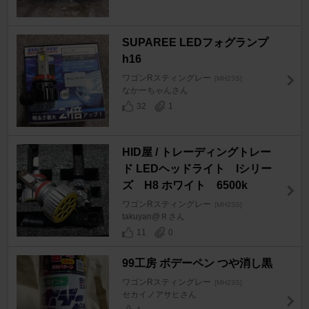
SUPAREE LEDフォグランプ
h16
ワゴンRスティングレー
[MH23S]
なかーちゃんさん
32
1
HID屋 / トレーディングトレー
ド LEDヘッドライト Iシリー
ズ H8 ホワイト 6500k
ワゴンRスティングレー
[MH23S]
takuyan@Ｒさん
11
0
99工房 ボデーペン つや消し黒
ワゴンRスティングレー
[MH23S]
セカイノアサヒさん