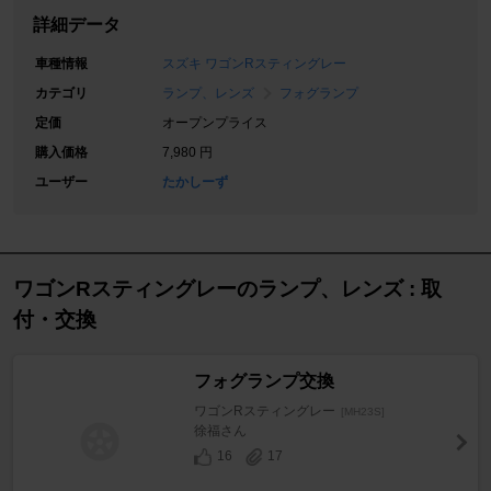
詳細データ
車種情報
スズキ ワゴンRスティングレー
カテゴリ
ランプ、レンズ
フォグランプ
定価
オープンプライス
購入価格
7,980 円
ユーザー
たかしーず
ワゴンRスティングレーのランプ、レンズ : 取
付・交換
フォグランプ交換
ワゴンRスティングレー
[MH23S]
徐福さん
16
17