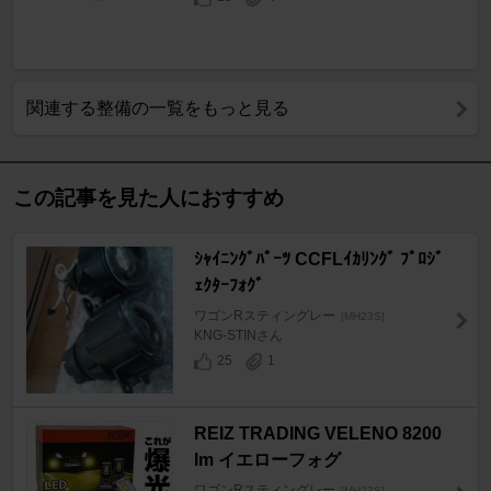
関連する整備の一覧をもっと見る
この記事を見た人におすすめ
ｼｬｲﾆﾝｸﾞﾊﾟｰﾂ CCFLｲｶﾘﾝｸﾞ ﾌﾟﾛｼﾞ
ｪｸﾀｰﾌｫｸﾞ
ワゴンRスティングレー
[MH23S]
KNG-STINさん
25
1
REIZ TRADING VELENO 8200
lm イエローフォグ
ワゴンRスティングレー
[MH23S]