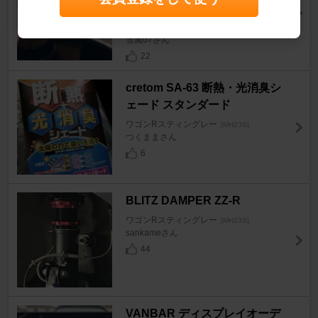
ュ）
ワゴンRスティングレー
[MH23S]
雪風07さん
22
cretom SA-63 断熱・光消臭シ
ェード スタンダード
ワゴンRスティングレー
[MH23S]
つくままさん
6
BLITZ DAMPER ZZ-R
ワゴンRスティングレー
[MH23S]
sankameさん
44
VANBAR ディスプレイオーデ