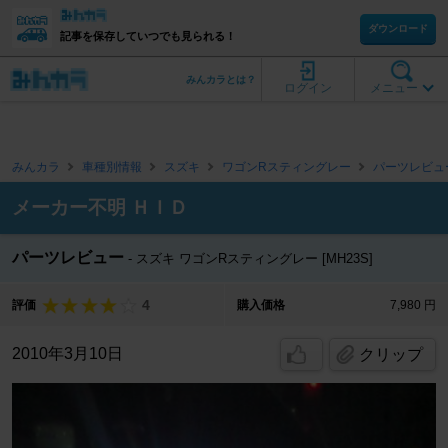
ダウンロード
記事を保存していつでも見られる！
みんカラとは？
ログイン
メニュー
みんカラ
車種別情報
スズキ
ワゴンRスティングレー
パーツレビュ
メーカー不明 ＨＩＤ
パーツレビュー
スズキ ワゴンRスティングレー [MH23S]
4
評価
購入価格
7,980 円
2010年3月10日
クリップ