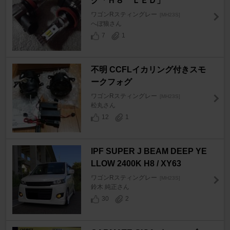
グ「Ｈ８ ＬＥＤ」
ワゴンRスティングレー
[MH23S]
へぼ狼さん
7
1
不明 CCFLイカリング付きスモ
ークフォグ
ワゴンRスティングレー
[MH23S]
松丸さん
12
1
IPF SUPER J BEAM DEEP YE
LLOW 2400K H8 / XY63
ワゴンRスティングレー
[MH23S]
鈴木 純正さん
30
2