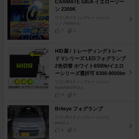
CARMATE GIGA イエローゾー
ン 2300K
ワゴンRスティングレー
[MH23S]
シノブkzmさん
7
1
HID屋 / トレーディングトレー
ド Vシリーズ LEDフォグランプ
2色切替 ホワイト6500k/イエロ
ーシリーズ選択可 8300-9000lm
ワゴンRスティングレー
[MH23S]
toyochan104さん
3
0
Briteye フォグランプ
ワゴンRスティングレー
[MH23S]
pontさん
5
0