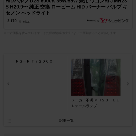
HIDバルブ D2S 6000K 35W/55W 兼用 ワゴンR(-) MH23
S H20.9〜 純正 交換 ロービーム HID バーナー バルブ キ
セノン ヘッドライト
3,170
円 （税込）
※中古価格を含んでいます。また価格情報は状況によって変動することがあります。
ＲＳーＲ Ｔｉ２０００
メーカー不明 ＭＨ２３ ＬＥ
Ｄテールランプ
記事一覧