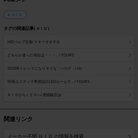
ＨＩＤ
タグの関連記事
( ＨＩＤ )
HIDバルブ交換/ スキーすきすき
どちらか迷った場合は・・・。/ YOURS
2020年トレンドになりそうな「ハロゲ .../ nlc
50系エスティマ専用設計LEDルームラ .../ YOURS
ＨＩＤからＬＥＤへ/ 虎猫飯店.jp
関連リンク
メーカー不明 ＨＩＤ の情報を検索