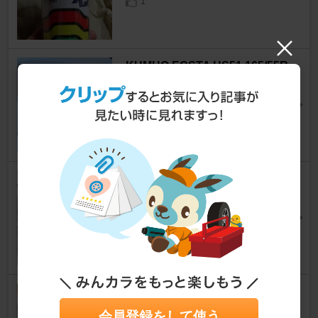
1
KUMHO ECSTA HS51 165/55R
15
ワゴンRスティングレー
[MH23S]
takuyan@Ｒさん
6
Monotaro コンパクトホーン
ワゴンRスティングレー
[MH23S]
ビネガーライスさん
12
バーダル ETF（エンジン チュ
ーンナップ アンド フラッシ
会員登録をして使う