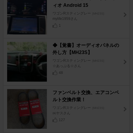
ィオ Android 15
ワゴンRスティングレー
[MH23S]
mylife1959さん
1
◆【覚書】オーディオパネルの
外し方【MH23S】
ワゴンRスティングレー
[MH23S]
☆あっぷる☆さん
48
ファンベルト交換、エアコンベ
ルト交換作業！
ワゴンRスティングレー
[MH23S]
㈱ヤスさん
127