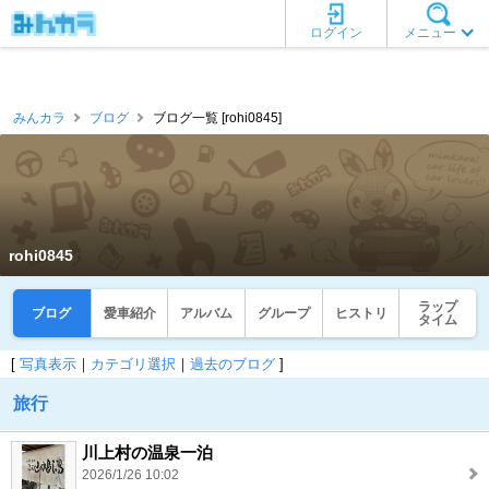
ログイン
メニュー
みんカラ
ブログ
ブログ一覧 [rohi0845]
rohi0845
ラップ
ブログ
愛車紹介
アルバム
グループ
ヒストリ
タイム
[
写真表示
｜
カテゴリ選択
｜
過去のブログ
]
旅行
川上村の温泉一泊
2026/1/26 10:02