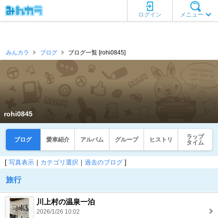
ログイン
メニュー
みんカラ
ブログ
ブログ一覧 [rohi0845]
rohi0845
ラップ
ブログ
愛車紹介
アルバム
グループ
ヒストリ
タイム
[
写真表示
｜
カテゴリ選択
｜
過去のブログ
]
旅行
川上村の温泉一泊
2026/1/26 10:02