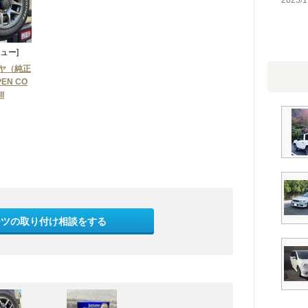
2025/1
ュー]
ヤ（純正
EN CO
I
ーツの取り付け相談をする