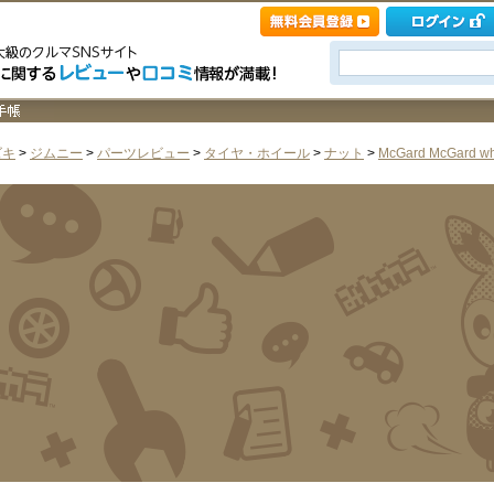
ズキ
>
ジムニー
>
パーツレビュー
>
タイヤ・ホイール
>
ナット
>
McGard McGard whe