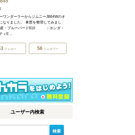
0845
]
ーワンダーラーからジムニーJB64Wのオ
になりました。 車歴を整理してみまし
日産・ブルーバード810 ↓ ホンダ・
ィE ...
53
56
フォロー
フォロワー
ユーザー内検索