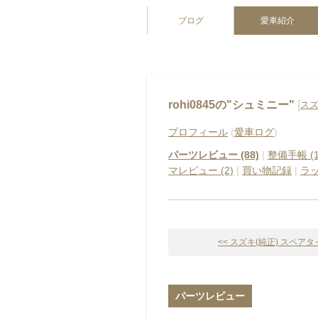
ブログ
愛車紹介
rohi0845の"シュミニー"
[
スズ
プロフィール
(
愛車ログ
)
パーツレビュー (88)
|
整備手帳 (1
マレビュー (2)
|
買い物記録
|
ラ
<< スズキ(純正) スペアタイヤ
パーツレビュー