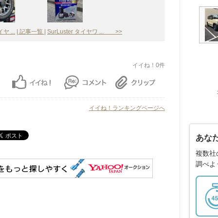
 ...
| 記事一覧 |
SurLuster タイヤワ ... >>
イイね！0件
イイね！ランキングページへ
あな
複数社
調べよ