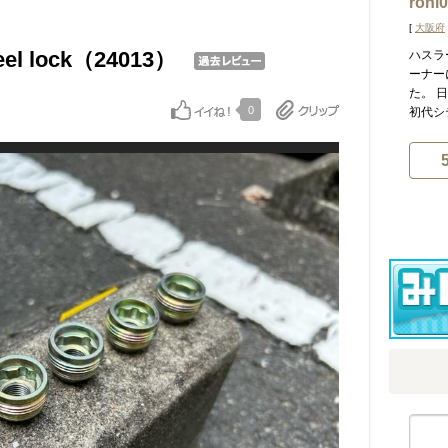
rohi
[
大阪府
eel lock（24013）
ハスラ
ーナー
た。 
0
初代シテ