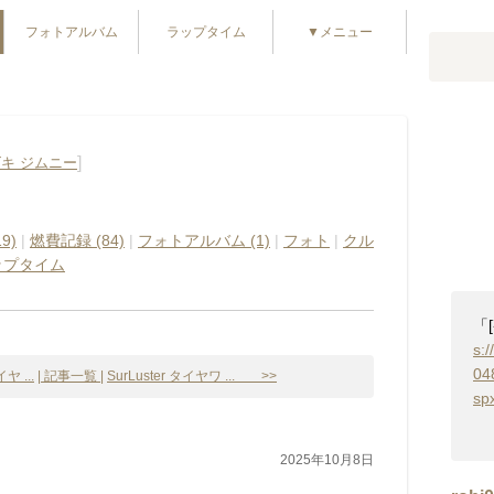
フォトアルバム
ラップタイム
▼メニュー
]
キ ジムニー
9)
|
燃費記録 (84)
|
フォトアルバム (1)
|
フォト
|
クル
ップタイム
「
s:/
04
 ...
| 記事一覧 |
SurLuster タイヤワ ... >>
sp
2025年10月8日