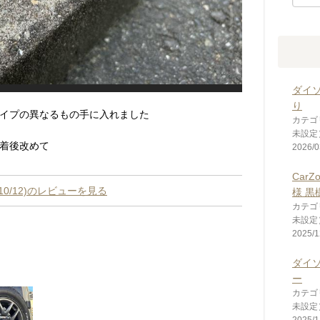
ダイ
り
イプの異なるもの手に入れました
カテゴ
未設定
着後改めて
2026/0
CarZ
5/10/12)のレビューを見る
様 黒
カテゴ
未設定
2025/1
ダイ
ー
カテゴ
未設定