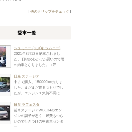
1/18 11:14:52
[
他のクリップをチェック
]
愛車一覧
シュミニー (スズキ ジムニー)
2021年3月12日納車されまし
た。 日頃の心がけが悪いので雨
の納車となりました。（汗
日産 ステージア
中古で購入、150000km走りま
した。まだまだ乗るつもりでし
たが、エンジン１気筒不調に ...
日産 ラフェスタ
前車ステージアWGC34のエン
ジンの調子が悪く、燃費もつら
いので行きつけの中古車センタ
ー ...