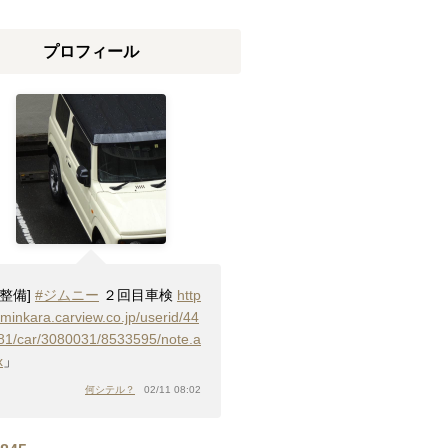
プロフィール
[整備]
#ジムニー
２回目車検
http
/minkara.carview.co.jp/userid/44
81/car/3080031/8533595/note.a
x
」
何シテル？
02/11 08:02