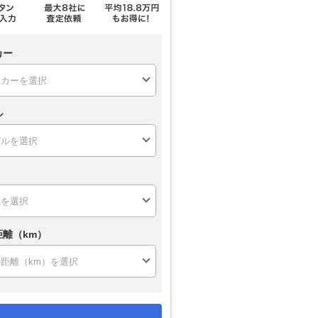
カー
ル
距離（km）