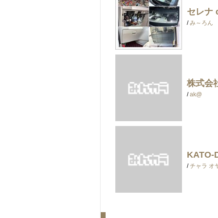
セレナ 
/
み～ろん
株式会社
/
ak@
KATO-D
/
チャラ オ