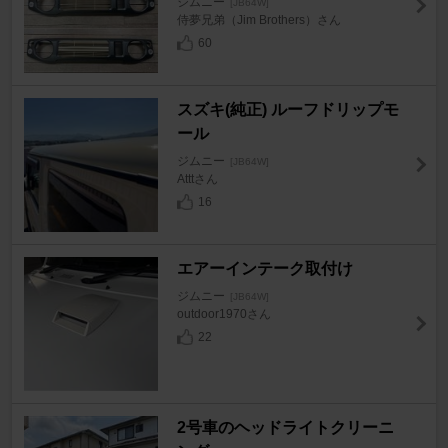
ジムニー
[JB64W]
侍夢兄弟（Jim Brothers）さん
60
スズキ(純正) ルーフドリップモ
ール
ジムニー
[JB64W]
Atttさん
16
エアーインテーク取付け
ジムニー
[JB64W]
outdoor1970さん
22
2号車のヘッドライトクリーニ