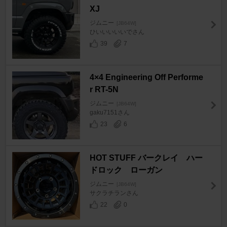
XJ
ジムニー
[JB64W]
ひいいいいいでさん
39
7
4×4 Engineering Off Performe
r RT-5N
ジムニー
[JB64W]
gaku7151さん
23
6
HOT STUFF バークレイ ハー
ドロック ローガン
ジムニー
[JB64W]
サクラチランさん
22
0