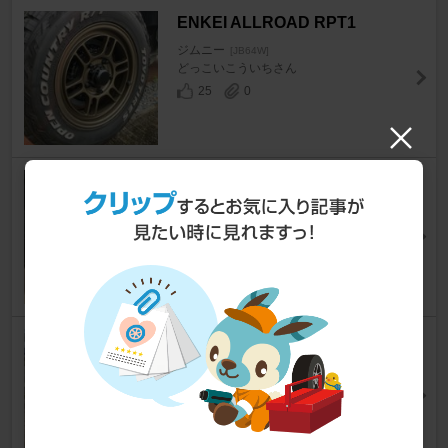
ENKEI ALLROAD RPT1
ジムニー
[JB64W]
どっこいこういちさん
25
0
ORIGIN Labo MUD-ZEUS
ジムニー
[JB64W]
みるく♂さん
26
0
不明 デイトナホイール
ジムニー
[JB64W]
HYKKSさん
29
0