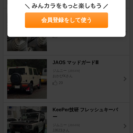
スズキ(純正) 革巻シフトノブ
会員登録をして使う
ジムニー
[JB64W]
JB1964さん
21
JAOS マッドガードⅢ
ジムニー
[JB64W]
おかぴXさん
20
KeePer技研 フレッシュキーパ
ー
ジムニー
[JB64W]
JJ623さん