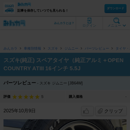
ダウンロード
記事を保存していつでも見られる！
みんカラとは？
ログイン
メニュー
みんカラ
車種別情報
スズキ
ジムニー
パーツレビュー
タイヤ・
スズキ(純正) スペアタイヤ（純正アルミ＋OPEN
COUNTRY ATIII 16インチ 5.5J
パーツレビュー
スズキ ジムニー [JB64W]
5
評価
購入価格
-
2025年10月9日
クリップ