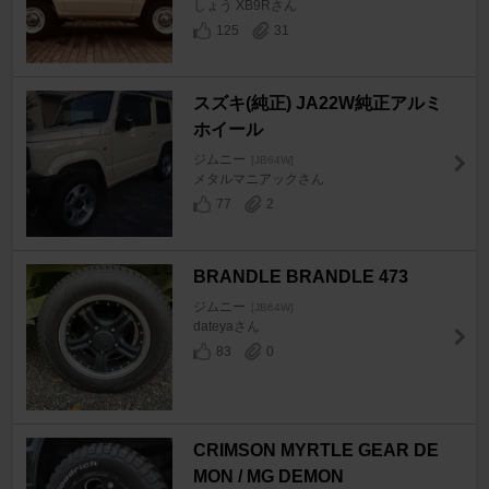
しょう XB9Rさん
125
31
スズキ(純正) JA22W純正アルミ
ホイール
ジムニー
[JB64W]
メタルマニアックさん
77
2
BRANDLE BRANDLE 473
ジムニー
[JB64W]
dateyaさん
83
0
CRIMSON MYRTLE GEAR DE
MON / MG DEMON