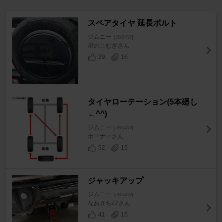
スペアタイヤ 延長ボルト
ジムニー
[JB64W]
星のこむぎさん
29
16
タイヤローテーション(5本廻し
←^^)
ジムニー
[JB64W]
ホーナーさん
52
15
ジャッキアップ
ジムニー
[JB64W]
なおきちZZさん
41
15