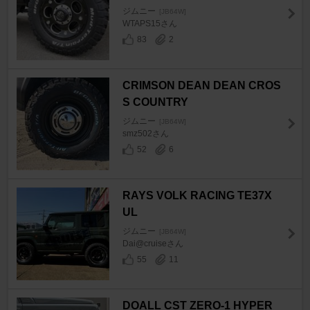
ジムニー
[JB64W]
WTAPS15さん
83
2
CRIMSON DEAN DEAN CROS
S COUNTRY
ジムニー
[JB64W]
smz502さん
52
6
RAYS VOLK RACING TE37X
UL
ジムニー
[JB64W]
Dai@cruiseさん
55
11
DOALL CST ZERO-1 HYPER