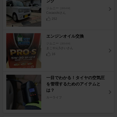
ング
ジムニー
[JB64W]
Cocacchiさん
252
エンジンオイル交換
ジムニー
[JB64W]
まこやん5さいさん
16
一目でわかる！タイヤの空気圧
を管理するためのアイテムと
は？
カーライフ