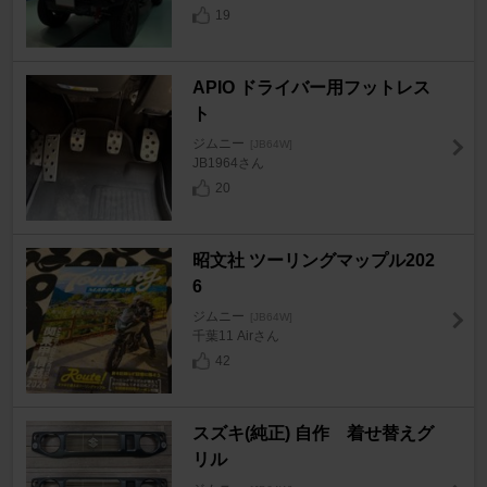
19
APIO ドライバー用フットレス
ト
ジムニー
[JB64W]
JB1964さん
20
昭文社 ツーリングマップル202
6
ジムニー
[JB64W]
千葉11 Airさん
42
スズキ(純正) 自作 着せ替えグ
リル