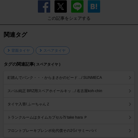
この記事をシェアする
関連タグ
背面タイヤ
スペアタイヤ
タグの関連記事
( スペアタイヤ )
釘踏んでパンク・・・からまさかのビード .../ SUNMECA
スバル純正 BRZ用スペアホイールキッ .../ 名古屋koh-chin
タイヤ入替/ ふーちゃんＺ
トランクルームはタイムカプセル⁈/ take hara Ｐ
フロントブレーキブレンボ化代償その2💦/ サミーパパ