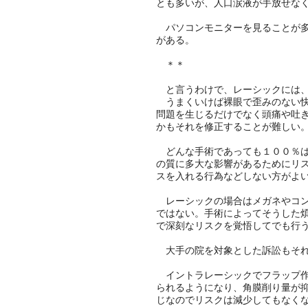
とも多いが、人口涙液が手放せな
パソコンモニターを見ることが多
がある。
＊＊
と言うわけで、レーシックには、
うまくいけば裸眼で歪みのない快
問題を生じるだけでなく頭痛や吐
かもそれを修正することが難しい
どんな手術であっても１００％は
の質に多大な影響があるためにリ
スを入れる行為などしない方がよ
レーシックの場合はメガネやコン
ではない。手術によってそうした
で深刻なリスクを覚悟してでも行
大手の院を対象とした訴訟もそれ
イントラレーシックでフラップ作
られるようになり、角膜削り量が
じなのでリスクは減少してもなく