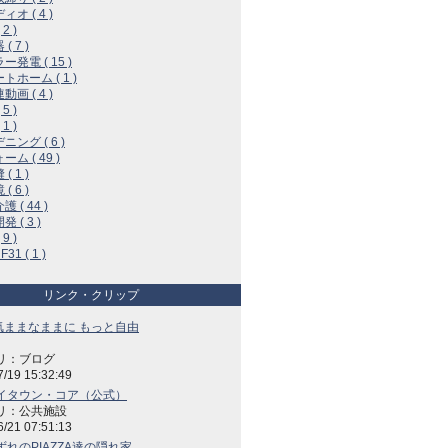
オ ( 4 )
2 )
( 7 )
ー発電 ( 15 )
トホーム ( 1 )
画 ( 4 )
5 )
1 )
ニング ( 6 )
ム ( 49 )
( 1 )
( 6 )
 ( 44 )
 ( 3 )
9 )
31 ( 1 )
リンク・クリップ
の気ままなままに もっと自由
リ：ブログ
7/19 15:32:49
イタウン・コア（公式）
リ：公共施設
6/21 07:51:13
れのPIAZZA達の隠れ家