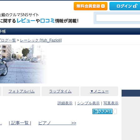
ブログ一覧
>
レーシック [Yuh_Fazioli]
フォトアルバム
ラップタイム
▼メニュー
詳細表示
｜
シンプル表示
｜
写真表示
.
| 記事一覧 |
ピアノ >>