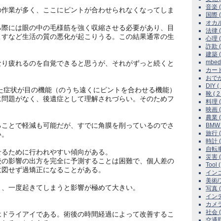
音楽 ( 
作業が多く、ここにピントが合わせられなくなってしま
国際 ( 
オカル
際には眼の中の毛様筋を強く収縮させる必要があり、目
法律 ( 
こすなど生活の質の悪化が起こりうる。この結果通常の生
心理 ( 
詐欺 ( 
建築 ( 
mbed 
り疲れるのを自覚できると思うが、それがずっと続くと
カード 
おでかけ
DIY (
た症状が目の機能（のうち遠くにピントを合わせる機能）
靴 ( 2 
に問題がなく、後遺症として理解されづらい。そのためフ
料理 ( 
映画 ( 
農業 ( 
ことで軽減も可能だが、すでに角膜を削っているのでさ
BMW 3
旅行 ( 
い。
時計 ( 
自転車 
るために行われやすい傾向がある。
災害 ( 
の影響の出方を完全に予測することは困難で、個人差の
Tool (
意図せず過矯正になることがある。
インコ
美術/
、一度起きてしまうと影響が極めて大きい。
写真 ( 
インテリ
カメラ 
社会 ( 
ドライアイである。術後の時間経過によって改善するこ
交通取締