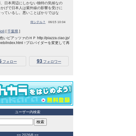
雨、日本周辺にしかない独特の気候なの
おかげで日本人は紫外線の影響を受けに
なっているし。悪いことばかりではな
」
何シテル？
06/15 10:04
oli
[
千葉県
]
ピアッツァのＨＰ http://piazza.ciao.jp/
_web/index.html ↑プロバイダーを変更して再
5
93
フォロー
フォロワー
ユーザー内検索
<<
2026/8
>>