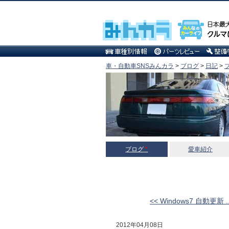
車・自動車SNSみんカラ
>
ブログ
>
日記
>
ブログ
*
愛車紹介
<< Windows7 自動更新 ..
2012年04月08日