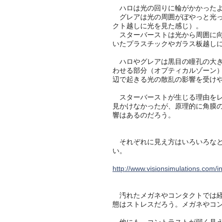
ハロは光の回りに輪がかかったよ
グレアは光の周囲がぼやっと光っ
クト越しに光を見た感じ）。
スターバーストは光から周囲に向
いたプラスチックやガラス板越し
ハロやグレアは黒目の瞳孔の大き
わせる部分（オプティカルゾーン
辺で起きる光の散乱の影響を受け
スターバーストが生じる理由をレ
見かけなかったが、原理的に角膜の
響はあるのだろう。
それぞれに見え方はいろいろなと
い。
http://www.visionsimulations.com/i
汚れたメガネやコンタクトでは経
態はストレスだろう。メガネやコ