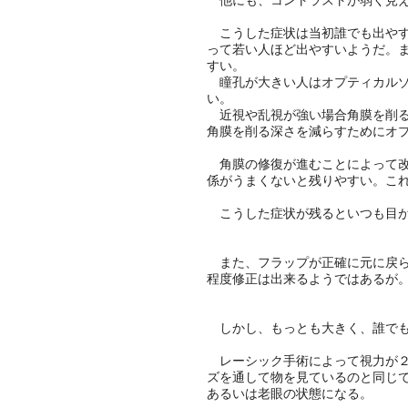
他にも、コントラストが弱く見え
こうした症状は当初誰でも出やす
って若い人ほど出やすいようだ。
すい。
瞳孔が大きい人はオプティカルゾ
い。
近視や乱視が強い場合角膜を削る
角膜を削る深さを減らすためにオ
角膜の修復が進むことによって改
係がうまくないと残りやすい。こ
こうした症状が残るといつも目が
また、フラップが正確に元に戻ら
程度修正は出来るようではあるが
しかし、もっとも大きく、誰でも
レーシック手術によって視力が２
ズを通して物を見ているのと同じ
あるいは老眼の状態になる。