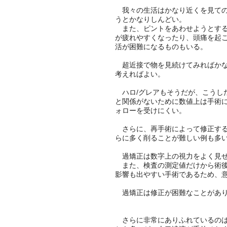
我々の生活はかなり近くを見ての
うとかなりしんどい。
また、ピントをあわせようとする
が疲れやすくなったり、頭痛を起
活が困難になるものもいる。
超近接で物を見続けてみればかな
考えればよい。
ハロ/グレアもそうだが、こうし
と関係がないために数値上は手術
ォローを受けにくい。
さらに、再手術によって修正する
らに多く削ることが難しい例も多
過矯正は数字上の視力をよく見せ
また、検査の測定値だけから術後
影響も出やすい手術であるため、
過矯正は修正が困難なことがあり
さらに非常にありふれているのは