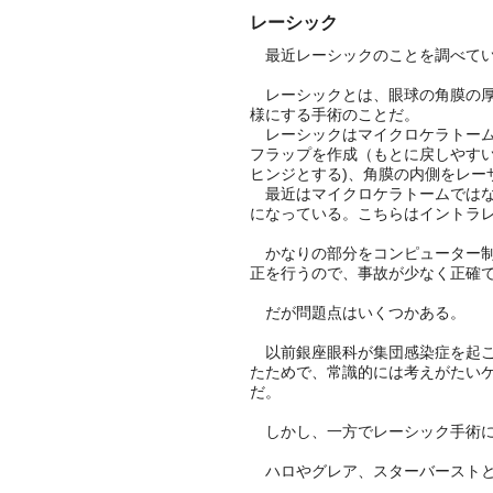
レーシック
最近レーシックのことを調べて
レーシックとは、眼球の角膜の厚
様にする手術のことだ。
レーシックはマイクロケラトーム
フラップを作成（もとに戻しやす
ヒンジとする)、角膜の内側をレー
最近はマイクロケラトームではな
になっている。こちらはイントラ
かなりの部分をコンピューター制
正を行うので、事故が少なく正確
だが問題点はいくつかある。
以前銀座眼科が集団感染症を起こ
たためで、常識的には考えがたい
だ。
しかし、一方でレーシック手術に
ハロやグレア、スターバーストと