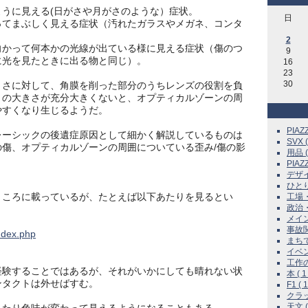
うに見える(日がさや月がさのような）症状。
日
てまぶしく見える症状（汚れたガラスやメガネ、コンタ
2
かって何本かの光線が出ている様に見える症状（傷のつ
9
に光を見たときに出る物と同じ）。
16
23
30
さに対して、角膜を削った部分のうちレンズの役割を負
）の大きさが充分大きくないと、オプティカルゾーンの周
やすくなり生じるようだ。
PIAZZ
ーシックの後遺症原因として細かく解説しているものは
SVX (
傷、オプティカルゾーンの周囲についている歪み/傷の影
用品 ( 
PIAZ
デザイン
ひとりご
ころに載っているが、たとえば以下あたりを見るとい
工場・
政治・
メイン
事故関係
ndex.php
まちで
イベント
工作の時
験することではあるが、それがいかにしても晴れない状
本 ( 1 
ンタクトは外せばすむ。
F1 ( 1
クラッ
天文 ( 