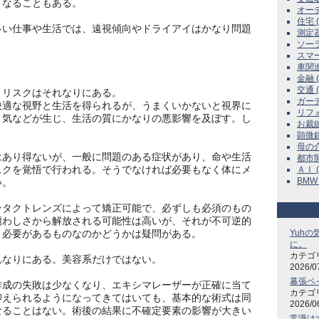
くなることもある。
オーディ
住宅 ( 
い仕事や生活では、遠視傾向やドライアイはかなり問題
測定器 
ソーラ
スマー
車関連動
金融 ( 
交通 ( 
リスクはそれなりにある。
ガーデ
適な視野と生活を得られるが、うまくいかないと視界に
リフォー
き気などが生じ、生活の質にかなりの悪影響を及ぼす。し
お裁縫 
。
顕微鏡 
母の介護
あり得ないが、一般に問題のある症状があり、命や生活
都市開発
スクを覚悟で行われる。そうでなければ必要もなく体にメ
ＡＩ ( 
BMW F
い。
タクトレンズによって矯正可能で、必ずしも必須のもの
煩わしさから解放される可能性は高いが、それが不可逆的
う必要があるものなのかどうかは疑問がある。
Yuh
に。
カテゴ
なりにある。美容系だけではない。
2026/0
幕張ベ
成の失敗は少なくなり、エキシマレーザーが正確に当て
カテゴ
抑えられるようになってきてはいても、基本的な術式は同
2026/0
なることはない。術後の結果に不確定要素の影響が大きい
常識はず