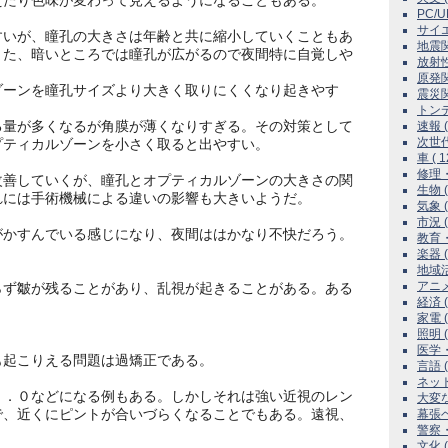
たり色味が変わって見えるようになることもある。
PC/U
サイエン
いが、瞳孔の大きさは年齢と共に縮小していくこともあ
地震関連
また、暗いところでは瞳孔が広がるので夜間特に自覚しや
放射性
原発関係
ーンを瞳孔サイズより大きく取りにくくなり起きやす
震災関連
トンデモ
量が多くなるが角膜が薄くなりすぎる。その対策として
速報 ( 
次世代カ
プティカルゾーンを小さく取ると出やすい。
車 ( 1
修理・
善していくが、瞳孔とオプティカルゾーンの大きさの関
生物 ( 
れには手術機械による違いの影響も大きいようだ。
気象 ( 
市況 ( 
かすんでいる感じになり、夜間ははかなり不快だろう。
教育・
楽器 ( 
地域活動
アニメ
ず皺が残ることがあり、乱視が起きることがある。ある
経済 ( 
。
家電 ( 
照明 ( 
医学・医
起こりえる問題は過矯正である。
言語 ( 
ネット 
．０などになる例もある。しかしそれは強い近視のレン
大変な
で、近くにピントが合いづらくなることでもある。遠視、
幕張ベ
警察・検
文化 ( 