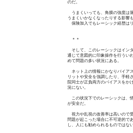
のだ。
うまくいっても、角膜の強度は落
うまくいかなくなったりする影響
保険加入でもレーシック経歴はリ
＊＊
そして、このレーシックはインタ
通じて意図的に印象操作を行うい
めて問題の多い状況にある。
ネット上の情報にかなりバイアス
リットや安全を強調したり、手軽
院同士が正負両方のバイアスをか
況にない。
この状況下でのレーシックは、情
が安全だ。
視力や乱視の改善率は高いので受
問題が起こった場合に不可逆的で
し、人にも勧められるものではな