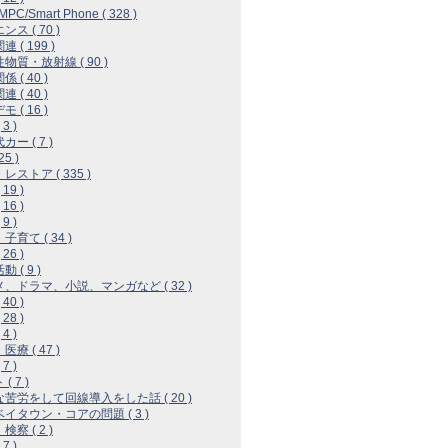
MPC/Smart Phone ( 328 )
ス ( 70 )
 ( 199 )
物質・放射線 ( 90 )
 ( 40 )
 ( 40 )
 ( 16 )
3 )
ー ( 7 )
25 )
レストア ( 335 )
19 )
16 )
9 )
子育て ( 34 )
26 )
 ( 9 )
、ドラマ、小説、マンガなど ( 32 )
40 )
28 )
4 )
療 ( 47 )
7 )
( 7 )
苦労をして回線導入をした話 ( 20 )
イタウン・コアの問題 ( 3 )
察 ( 2 )
7 )