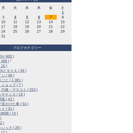
月
火
水
木
金
土
1
3
4
5
6
7
8
10
11
12
13
14
15
17
18
19
20
21
22
24
25
26
27
28
29
31
ブログカテゴリー
A ( 400 )
 388 )
*
16 )
ZAとＳＶＸ ( 34 )
 ( 49 )
と ( 1,381 )
ショップ ( 7 )
行政・マスコミ ( 253 )
テナンス ( 16 )
 ( 43 )
見かけた車 ( 53 )
 ( 31 )
間 ( 74 )
)
2 )
シック ( 29 )
12 )