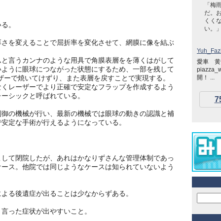
「梅
だ。
くく
いる。
い。
さを変えることで屈折率を変化させて、網膜に像を結ぶ
Yuh_Fazi
と言うカンナのような用具で角膜表層をを薄くはがして
愛車 黄色い
いように眼球につながった状態にするため、一部を残して
piazza
ザーで焼いてけずり、また表層を戻すことで実現する。
開！ ...
くレーザーでより正確で安定なフラップを作成するよう
レーシックと呼ばれている。
7
御の機械が行い、最新の機械では眼球の動きの認識と補
で安定な手術が行えるようになっている。
して閉院したが、あれはかなりずさんな管理体制であっ
ケース。他院では同じようなケースは知られていないよう
よる後遺症が出ることは少なからずある。
言った症状が出やすいこと。