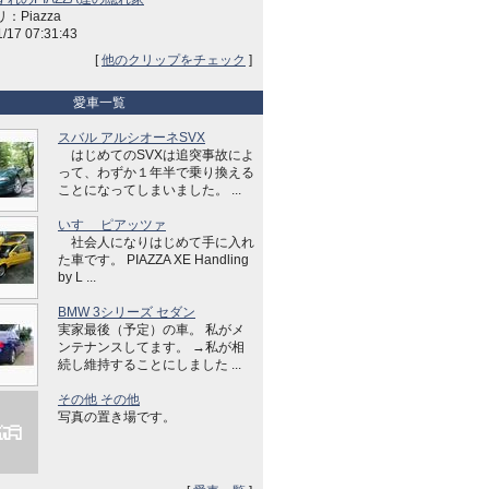
：Piazza
1/17 07:31:43
[
他のクリップをチェック
]
愛車一覧
スバル アルシオーネSVX
はじめてのSVXは追突事故によ
って、わずか１年半で乗り換える
ことになってしまいました。 ...
いすゞ ピアッツァ
社会人になりはじめて手に入れ
た車です。 PIAZZA XE Handling
by L ...
BMW 3シリーズ セダン
実家最後（予定）の車。 私がメ
ンテナンスしてます。 →私が相
続し維持することにしました ...
その他 その他
写真の置き場です。