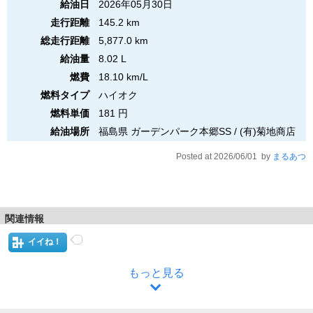
給油日
2026年05月30日
走行距離
145.2 km
総走行距離
5,877.0 km
給油量
8.02 L
燃費
18.10 km/L
燃料タイプ
ハイオク
燃料単価
181 円
給油場所
福島県 ガーデンパーク本郷SS / (有)菊地商店
Posted at 2026/06/01 by
まるあつ
関連情報
イイね！
もっと見る