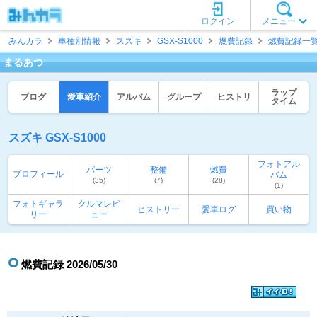
ログイン
メニュー
みんカラ
車種別情報
スズキ
GSX-S1000
燃費記録
燃費記録一
まるあつ
ラップ
ブログ
愛車紹介
アルバム
グループ
ヒストリ
タイム
スズキ GSX-S1000
フォトアル
パーツ
整備
燃費
プロフィール
バム
(35)
(7)
(28)
(1)
フォトギャラ
クルマレビ
ヒストリー
愛車ログ
買い物
リー
ュー
燃費記録 2026/05/30