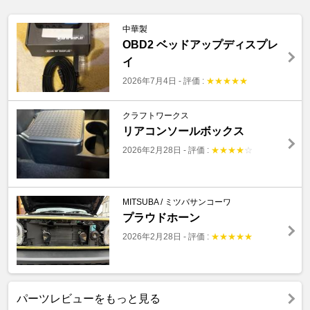
中華製
OBD2 ベッドアップディスプレ
イ
2026年7月4日
-
評価 :
★
★
★
★
★
クラフトワークス
リアコンソールボックス
2026年2月28日
-
評価 :
★
★
★
★
☆
MITSUBA / ミツバサンコーワ
プラウドホーン
2026年2月28日
-
評価 :
★
★
★
★
★
パーツレビューをもっと見る