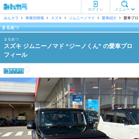
ログイン
メニュー
みんカラ
車種別情報
スズキ
ジムニーノマド
愛車紹介
愛車プロ
まるあつ
まるあつ
スズキ ジムニーノマド “ジーノくん” の愛車プロ
フィール