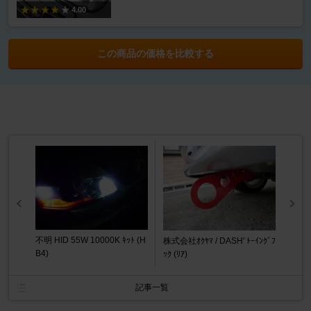
4.00
この商品の価格を比較する
不明 HID 55W 10000K ｷｯﾄ (H
株式会社ｵｸﾔﾏ / DASH' ﾄｰｲﾝｸﾞﾌ
B4)
ｯｸ (ﾘｱ)
記事一覧