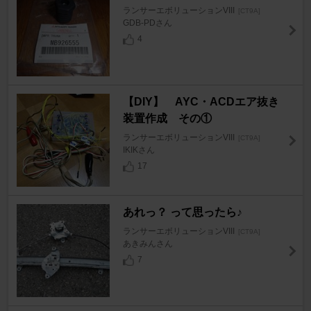
ランサーエボリューションVIII
[CT9A]
GDB-PDさん
4
【DIY】 AYC・ACDエア抜き
装置作成 その①
ランサーエボリューションVIII
[CT9A]
IKIKさん
17
あれっ？ って思ったら♪
ランサーエボリューションVIII
[CT9A]
あきみんさん
7