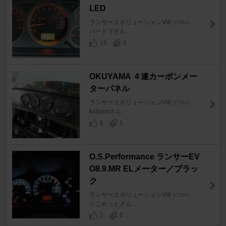
LED
ランサーエボリューションVIII
[CT9A]
バードラさん
15
0
OKUYAMA ４連カーボンメー
ターパネル
ランサーエボリューションVIII
[CT9A]
kajiponさん
6
1
O.S.Performance ランサーEV
O8.9.MR ELメーター／ブラッ
ク
ランサーエボリューションVIII
[CT9A]
☆こめっとさん
2
0