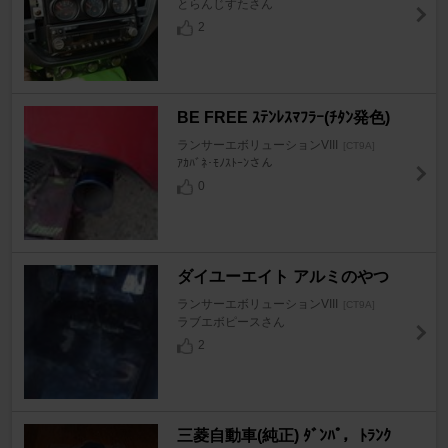
とらんじすたさん
2
BE FREE ｽﾃﾝﾚｽﾏﾌﾗｰ(ﾁﾀﾝ発色)
ランサーエボリューションVIII
[CT9A]
ｱｶﾊﾞﾈ･ﾓﾉｽﾄｰﾝさん
0
ダイユーエイト アルミのやつ
ランサーエボリューションVIII
[CT9A]
ラブエボピースさん
2
三菱自動車(純正) ﾀﾞﾝﾊﾟ，ﾄﾗﾝｸ