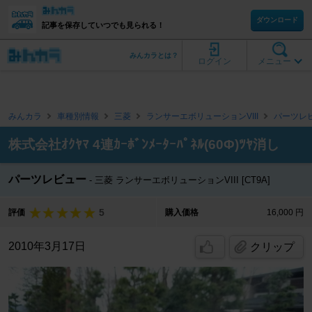
ダウンロード
記事を保存していつでも見られる！
みんカラとは？
ログイン
メニュー
みんカラ
車種別情報
三菱
ランサーエボリューションVIII
パーツレ
株式会社ｵｸﾔﾏ 4連ｶｰﾎﾞﾝﾒｰﾀｰﾊﾟﾈﾙ(60Φ)ﾂﾔ消し
パーツレビュー
三菱 ランサーエボリューションVIII [CT9A]
5
評価
購入価格
16,000 円
2010年3月17日
クリップ