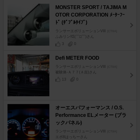
MONSTER SPORT / TAJIMA M
OTOR CORPORATION ﾒｰﾀｰﾌｰ
ﾄﾞ (ﾀﾞﾌﾞﾙﾀｲﾌﾟ)
ランサーエボリューションVIII
[CT9A]
ふみリン!!Σ(￣□￣)さん
3
0
Defi METER FOOD
ランサーエボリューションVIII
[CT9A]
被験体-Ａ７７(Ａ吉)さん
13
0
オーエスパフォーマンス / O.S.
Performance ELメーター (ブラ
ックパネル)
ランサーエボリューションVIII
[CT9A]
エボ8はっちーさん