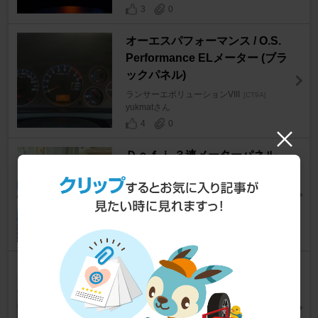
3
0
オーエスパフォーマンス / O.S.
Performance ELメーター (ブラ
ックパネル)
ランサーエボリューションVIII
[CT9A]
yukmatさん
4
0
Ｄｅｆｉ ３連メーターパネル
ランサーエボリューションVIII
[CT9A]
被験体-Ａ７７(Ａ吉)さん
15
1
YOKOHAMA S-DRIVE
ランサーエボリューションVIII
[CT9A]
聖者SHIKAさん
0