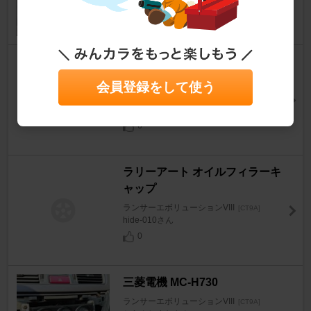
PACIFIC / 太平洋工業 ブロック
型 スローブローヒューズ
会員登録をして使う
ランサーエボリューションVIII
[CT9A]
ランエボ王子さん
6
ラリーアート オイルフィラーキ
ャップ
ランサーエボリューションVIII
[CT9A]
hide-010さん
0
三菱電機 MC-H730
ランサーエボリューションVIII
[CT9A]