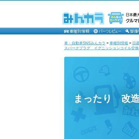
車・自動車SNSみんカラ
>
車種別情報
>
日
スパークプラグ イグニッションコイル交換 
まったり 改