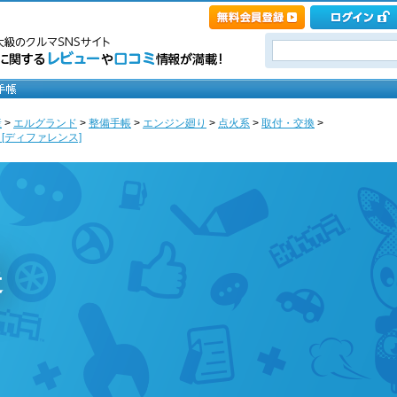
産
>
エルグランド
>
整備手帳
>
エンジン廻り
>
点火系
>
取付・交換
>
[ディファレンス]
造