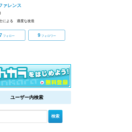
ファレンス
]
士による 適度な改造
7
9
フォロー
フォロワー
ユーザー内検索