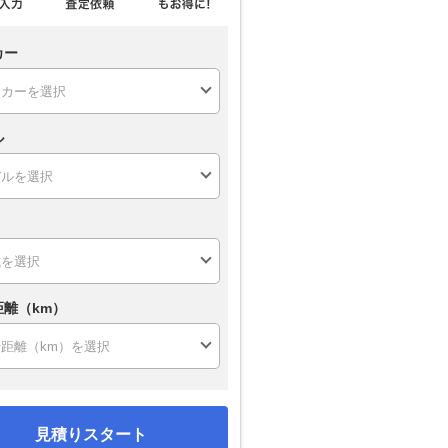
カー
ル
距離（km）
見積りスタート