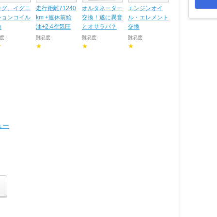
ラグ、イグニ
走行距離71240
オルタネーター
エンジンオイ
ションコイル
km +連休前給
交換！遂に異音
ル・エレメント
換
油+2.4空気圧
とオサラバ？
交換
度:
難易度:
難易度:
難易度:
★
★
★
★
ュー