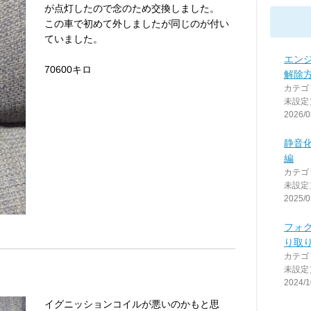
が点灯したので念のため交換しました。
この車で初めて外しましたが同じのが付い
ていました。
エン
70600キロ
解除方
カテゴ
未設定
2026/0
静音
編
カテゴ
未設定
2025/0
フォ
り取
カテゴ
未設定
2024/1
イグニッションコイルが悪いのかもと思