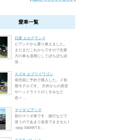
愛車一覧
日産 エルグランド
ビアンテから乗り換えました。
まだまだこれからですので先輩
方の車を道標にしてぼちぼち頑
張 ...
スズキ エブリイワゴン
発売前に予約で購入した。ド初
期モデルです。 天井からの異音
やヘッドライトのくすみなど
色々 ...
マツダ ビアンテ
初のマツダ車です 旅行などで
使うのであまり改造できません i
-stop SMART E ...