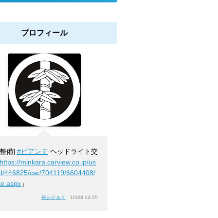
プロフィール
[整備]
#ビアンテ
ヘッドライト交
https://minkara.carview.co.jp/us
id/446825/car/704119/6604408/
te.aspx
」
何シテル？
10/28 13:55