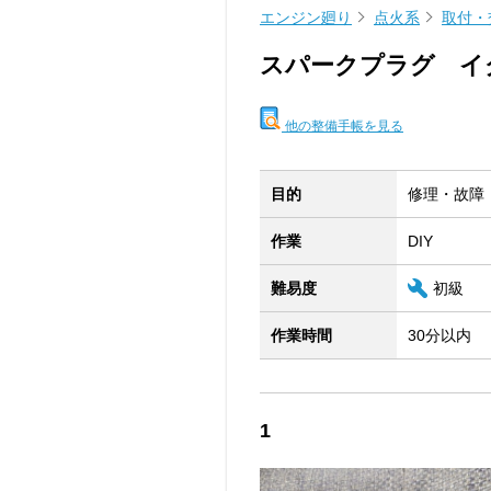
エンジン廻り
点火系
取付・
スパークプラグ イ
他の整備手帳を見る
目的
修理・故障
作業
DIY
難易度
初級
作業時間
30分以内
1