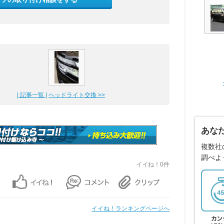
| 記事一覧 |
ヘッドライト交換 >>
あな
複数社
調べよ
イイね！0件
イイね！ランキングページへ