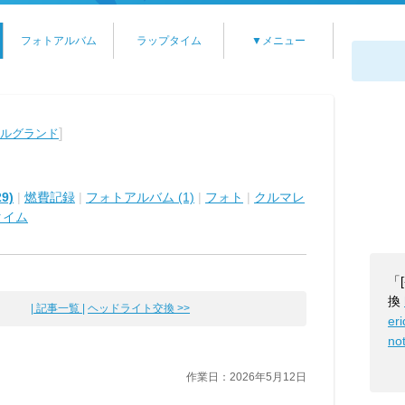
フォトアルバム
ラップタイム
▼メニュー
]
エルグランド
9)
|
燃費記録
|
フォトアルバム (1)
|
フォト
|
クルマレ
タイム
「
換
| 記事一覧 |
ヘッドライト交換 >>
er
no
作業日：2026年5月12日