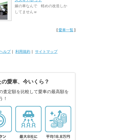
スズキ パレット
嫁の車なんで 軽めの改造しか
してませんｗ
[
愛車一覧
]
ヘルプ
｜
利用規約
｜
サイトマップ
たの愛車、今いくら？
の査定額を比較して愛車の最高額を
う！