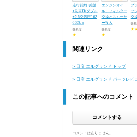
走行距離+給油
エンジンオイ
プ
+洗車FKダブル
ル、フィルター
ッ
+2.6空気圧162
交換とスムーサ
交
602km
ー投入
難易
★
難易度:
難易度:
★
★
関連リンク
> 日産 エルグランド トップ
> 日産 エルグランド パーツレビ
この記事へのコメント
コメントする
コメントはありません。