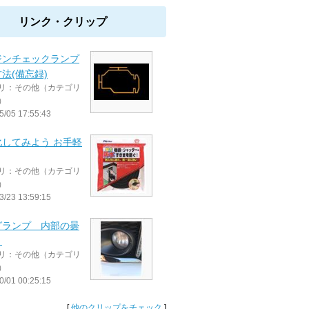
リンク・クリップ
ジンチェックランプ
法(備忘録)
リ：その他（カテゴリ
）
5/05 17:55:43
化してみよう お手軽
リ：その他（カテゴリ
）
3/23 13:59:15
グランプ 内部の曇
り
リ：その他（カテゴリ
）
0/01 00:25:15
[
他のクリップをチェック
]