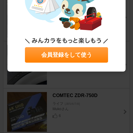
FINALIST 595EVO
ライフ
[JB5/6/7/8]
hototogisuyamaさん
16
0
PRACTIVA BP01
会員登録をして使う
ライフ
[JB5/6/7/8]
しらえもんさん
5
1
COMTEC ZDR-750D
ライフ
[JB5/6/7/8]
Mukoさん
6