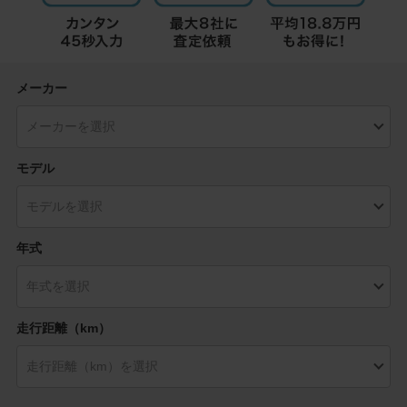
メーカー
モデル
年式
走行距離（km）