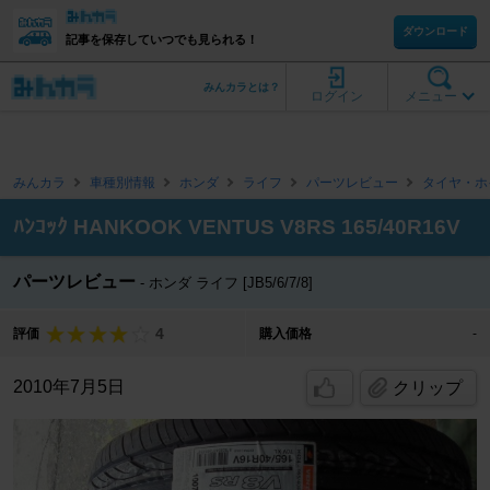
ダウンロード
記事を保存していつでも見られる！
みんカラとは？
ログイン
メニュー
みんカラ
車種別情報
ホンダ
ライフ
パーツレビュー
タイヤ・ホ
ﾊﾝｺｯｸ HANKOOK VENTUS V8RS 165/40R16V
パーツレビュー
ホンダ ライフ [JB5/6/7/8]
4
評価
購入価格
-
2010年7月5日
クリップ