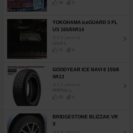
26
0
YOKOHAMA iceGUARD 5 PL
US 165/55R14
ライフ
[JB5/6/7/8]
はねさん
21
0
GOODYEAR ICE NAVI 6 155/6
5R13
ライフ
[JB5/6/7/8]
PONTOさん
23
0
BRIDGESTONE BLIZZAK VR
X
ライフ
[JB5/6/7/8]