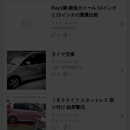
Rays製 鍛造ホイール 14インチ
と15インチの重量比較
ライフ
[JB5/6/7/8]
JH3+B6AWさん
2
2
タイヤ交換
ライフ
[JB5/6/7/8]
（財）宇宙規格さん
2
2
ＪＢ５ライフ スタットレス 取
り付け 結果撃沈
ライフ
[JB5/6/7/8]
よぉしぃくんさん
7
2