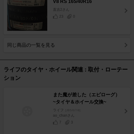
V8 RS 165/40R16
直吉2さん
23
0
同じ商品の一覧を見る
ライフのタイヤ・ホイール関連 : 取付・ローテー
ション
また魔が差した（エピローグ）
~タイヤ＆ホイール交換~
ライフ
[JB5/6/7/8]
ao_chanさん
7
3