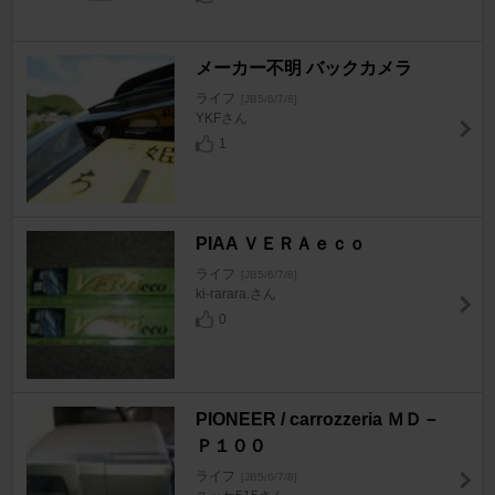
メーカー不明 バックカメラ
ライフ
[JB5/6/7/8]
YKFさん
1
PIAA ＶＥＲＡｅｃｏ
ライフ
[JB5/6/7/8]
ki-rarara.さん
0
PIONEER / carrozzeria ＭＤ－
Ｐ１００
ライフ
[JB5/6/7/8]