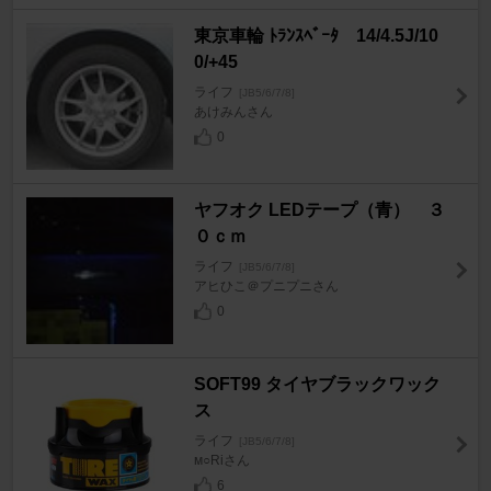
東京車輪 ﾄﾗﾝｽﾍﾞｰﾀ 14/4.5J/10
0/+45
ライフ
[JB5/6/7/8]
あけみんさん
0
ヤフオク LEDテープ（青） ３
０ｃｍ
ライフ
[JB5/6/7/8]
アヒひこ＠プニプニさん
0
SOFT99 タイヤブラックワック
ス
ライフ
[JB5/6/7/8]
м○Riさん
6