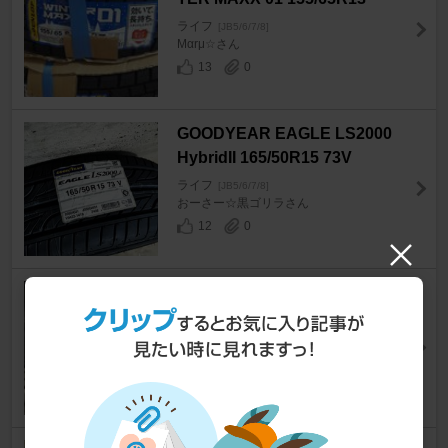
ライフ
[JB5/6/7/8]
Мαrμ☆さん
13
0
GOODYEAR EAGLE LS2000
HybridII 165/50R15 73V
ライフ
[JB5/6/7/8]
おーさー☆黒ゴリラさん
12
0
YOKOHAMA BluEarth-Es ES3
2 165/60R14
ライフ
[JB5/6/7/8]
kt21187さん
17
0