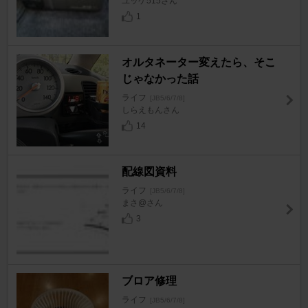
ユッケ515さん
1
オルタネーター変えたら、そこ
じゃなかった話
ライフ
[JB5/6/7/8]
しらえもんさん
14
配線図資料
ライフ
[JB5/6/7/8]
まさ@さん
3
ブロア修理
ライフ
[JB5/6/7/8]