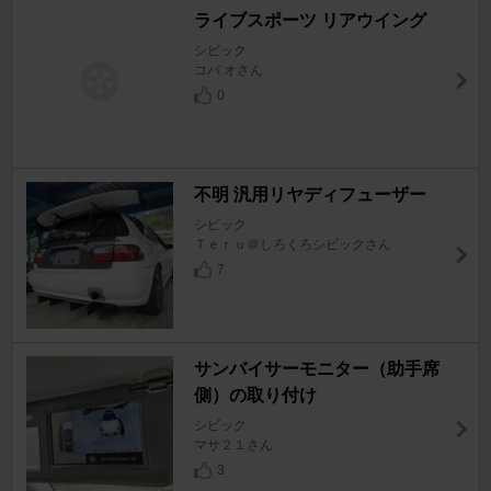
ライブスポーツ リアウイング
シビック
コバ オさん
0
不明 汎用リヤディフューザー
シビック
Ｔｅｒｕ＠しろくろシビックさん
7
サンバイサーモニター（助手席
側）の取り付け
シビック
マサ２１さん
3