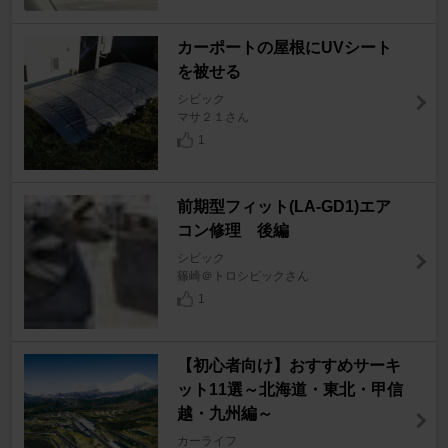
カーポートの屋根にUVシート
を被せる
シビック
マサ２１さん
1
前期型フィット(LA-GD1)エア
コン修理 後編
シビック
篠崎＠トロシビックさん
1
【初心者向け】おすすめサーキ
ット11選～北海道・東北・甲信
越・九州編～
カーライフ