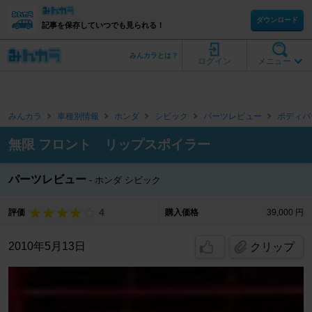
ダウンロード
記事を保存していつでも見られる！
みんカラとは？
ログイン
メニュー
みんカラ
車種別情報
ホンダ
シビック
パーツレビュー
ボディパ
無限 フロント リップスポイラー
パーツレビュー
ホンダ シビック
4
評価
購入価格
39,000 円
2010年5月13日
クリップ