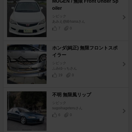
MUGEN / 無限 Front Under Sp
oiler
シビック
あみえ@鈴hanaさん
7
0
ホンダ(純正) 無限フロントスポ
イラー
シビック
ふみゆっちさん
19
0
不明 無限風リップ
シビック
sugoihageteruさん
6
0