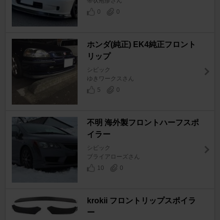
帯状疱疹さん
0
0
ホンダ(純正) EK4純正フロント
リップ
シビック
ゆきワークスさん
5
0
不明 海外製フロントハーフスポ
イラー
シビック
ブライアローズさん
10
0
krokii フロントリップスポイラ
ー