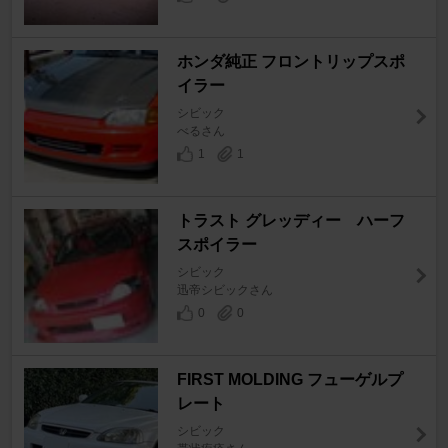
ホンダ純正 フロントリップスポ
イラー
シビック
べるさん
1
1
トラスト グレッディー ハーフ
スポイラー
シビック
迅帝シビックさん
0
0
FIRST MOLDING フューゲルプ
レート
シビック