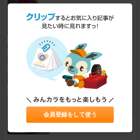
シビック
Isshy@GTIさん
4
MUGEN Aluminum Wheel GP
(CATALOG for FD2)
シビック
TYPE-ARAさん
0
百式 フロントリップスポイラー
シビック
ゆう@feedさん
会員登録をして使う
1