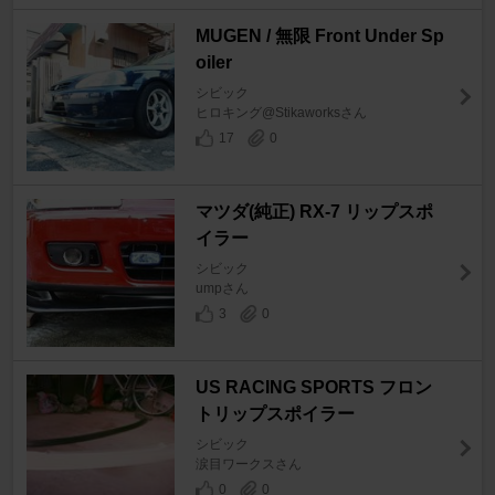
MUGEN / 無限 Front Under Sp
oiler
シビック
ヒロキング@Stikaworksさん
17
0
マツダ(純正) RX-7 リップスポ
イラー
シビック
umpさん
3
0
US RACING SPORTS フロン
トリップスポイラー
シビック
涙目ワークスさん
0
0