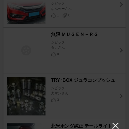
シビック
なんぺーさん
1
0
無限 ＭＵＧＥＮ－ＲＧ
シビック
石。さん
0
TRY･BOX ジュラコンブッシュ
シビック
犬マンさん
3
北米ホンダ純正 テールライト