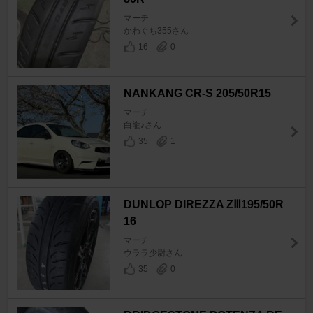
マーチ
かわぐち355さん
16
0
NANKANG CR-S 205/50R15
マーチ
白龍♪さん
35
1
DUNLOP DIREZZA ZⅢ195/50R
16
マーチ
ウララ少尉さん
35
0