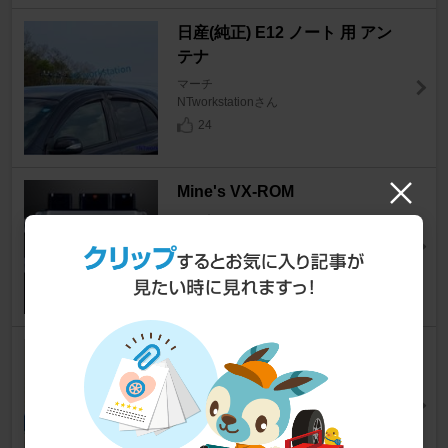
日産(純正) E12 ノート 用 アン
テナ
マーチ
NTworkstationさん
24
Mine's VX-ROM
マーチ
キュアカツミンさん
13
コメリ CRUZARD 製造元 エン
ジンオイル SP 5W‐30
マーチ
hks409さん
27