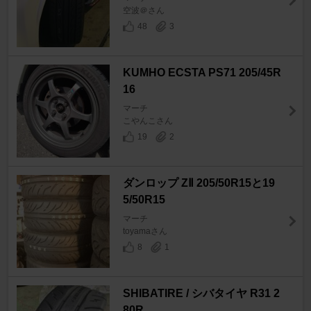
空波＠さん
48
3
KUMHO ECSTA PS71 205/45R
16
マーチ
こやんこさん
19
2
ダンロップ ZⅡ 205/50R15と19
5/50R15
マーチ
toyamaさん
8
1
SHIBATIRE / シバタイヤ R31 2
80R