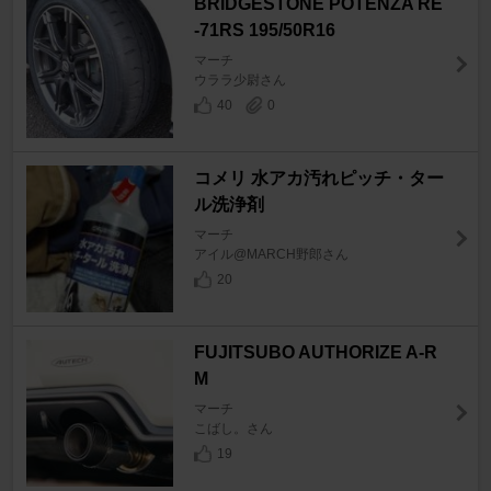
BRIDGESTONE POTENZA RE
-71RS 195/50R16
マーチ
ウララ少尉さん
40
0
コメリ 水アカ汚れピッチ・ター
ル洗浄剤
マーチ
アイル@MARCH野郎さん
20
FUJITSUBO AUTHORIZE A-R
M
マーチ
こばし。さん
19