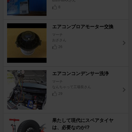
toshi-MAXさん
8
エアコンブロアモーター交換
マーチ
おざさん
26
エアコンコンデンサー洗浄
マーチ
なんちゃって工場長さん
29
果たして現代にスペアタイヤ
は、必要なのか!?