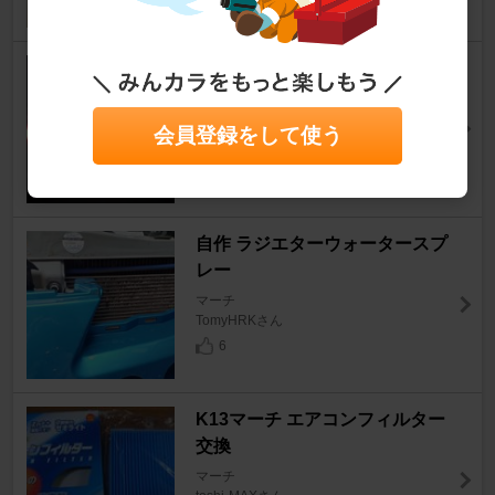
CARMATE LEDライセンスラ
ンプ Aタイプ シングル
マーチ
会員登録をして使う
ｻｰﾄﾞｽﾃｰｼﾞさん
1
自作 ラジエターウォータースプ
レー
マーチ
TomyHRKさん
6
K13マーチ エアコンフィルター
交換
マーチ