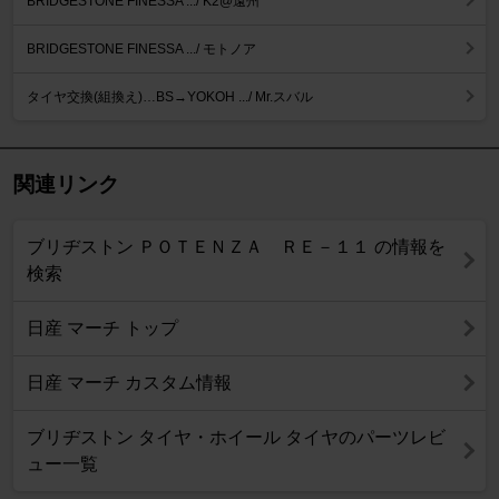
BRIDGESTONE FINESSA .../ K2@遠州
BRIDGESTONE FINESSA .../ モトノア
タイヤ交換(組換え)…BS→YOKOH .../ Mr.スバル
関連リンク
ブリヂストン ＰＯＴＥＮＺＡ ＲＥ－１１ の情報を
検索
日産 マーチ トップ
日産 マーチ カスタム情報
ブリヂストン タイヤ・ホイール タイヤのパーツレビ
ュー一覧