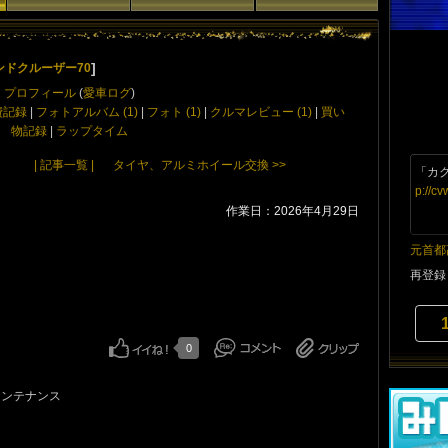
]
ンドクルーザー70
プロフィール
(
愛車ログ
)
費記録
|
フォトアルバム (1)
|
フォト (1)
|
クルマレビュー (1)
|
買い
物記録
|
ラップタイム
| 記事一覧 |
タイヤ、アルミホイール交換 >>
「カ
p://c
作業日：2026年4月29日
元首都
再登録
0
メンテナンス