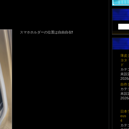
スマホホルダーの位置は自由自在❗️
薄皮
ヨタ
ド
カテ
未設
2026/
自作
カテ
未設
2026/
日本
eus 
4
カテ