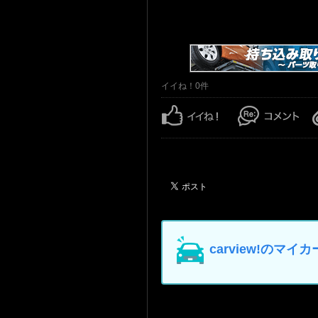
イイね！0件
carview!の