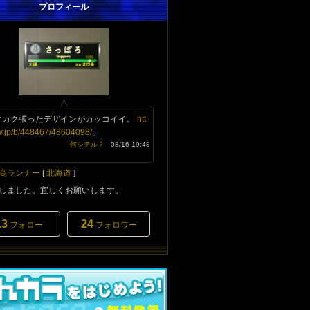
プロフィール
クカク張ったデザインがカッコイイ。
htt
vw.jp/b/448467/48604098/
」
何シテル？
08/16 19:48
高ランナー
[
北海道
]
しました。宜しくお願いします。
13
24
フォロー
フォロワー