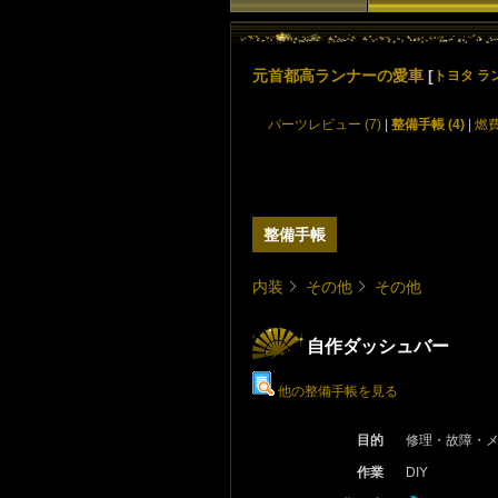
元首都高ランナーの愛車
[
トヨタ ラ
パーツレビュー (7)
|
整備手帳 (4)
|
燃
整備手帳
内装
その他
その他
自作ダッシュバー
他の整備手帳を見る
目的
修理・故障・
作業
DIY