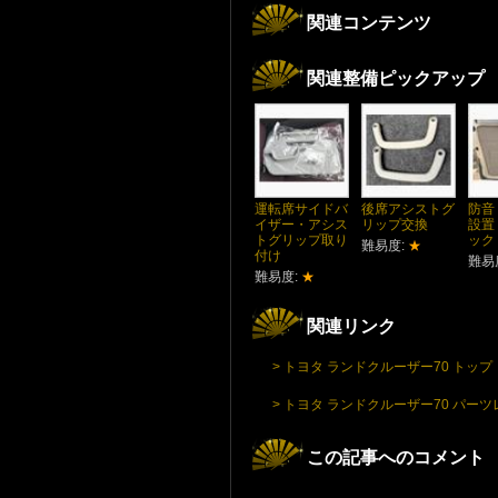
関連コンテンツ
関連整備ピックアップ
運転席サイドバ
後席アシストグ
防音
イザー・アシス
リップ交換
設置
トグリップ取り
ック
難易度:
★
付け
難易
難易度:
★
関連リンク
> トヨタ ランドクルーザー70 トップ
> トヨタ ランドクルーザー70 パー
この記事へのコメント