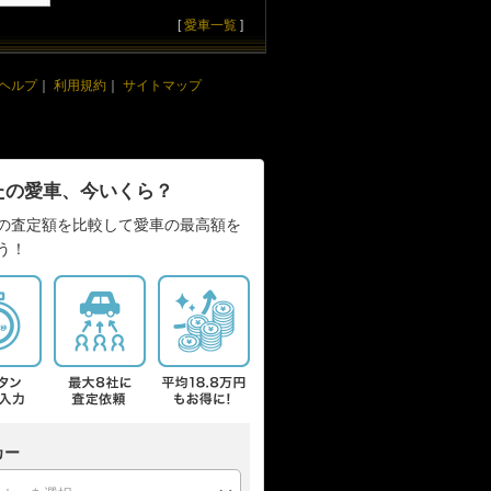
[
愛車一覧
]
ヘルプ
｜
利用規約
｜
サイトマップ
たの愛車、今いくら？
の査定額を比較して愛車の最高額を
う！
カー