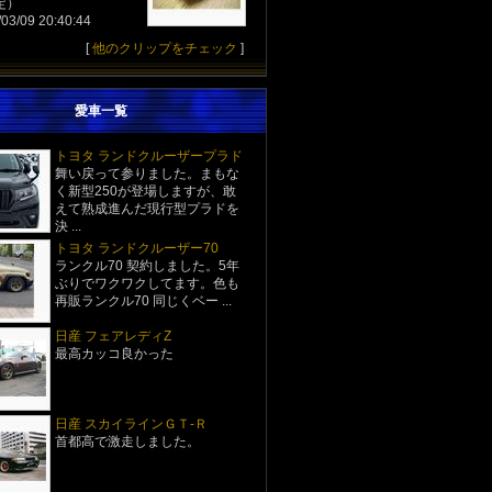
定）
03/09 20:40:44
[
他のクリップをチェック
]
愛車一覧
トヨタ ランドクルーザープラド
舞い戻って参りました。まもな
く新型250が登場しますが、敢
えて熟成進んだ現行型プラドを
決 ...
トヨタ ランドクルーザー70
ランクル70 契約しました。5年
ぶりでワクワクしてます。色も
再販ランクル70 同じくベー ...
日産 フェアレディZ
最高カッコ良かった
日産 スカイラインＧＴ‐Ｒ
首都高で激走しました。