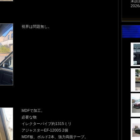
未設
2026/
視界は問題無し。
MDFで加工。
必要な物
イレクターパイプ約1315ミリ
アジャスターEF-1200S 2個
MDF板、ボルド2本、強力両面テープ。