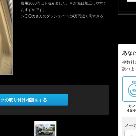
費用2000円以下済みました。MDF板は加工しやすく
おすすめです。
シ◯◯カさんのダッシュバーは4万円近く高すぎる…
あな
複数社
調べよ
ーツの取り付け相談をする
メー