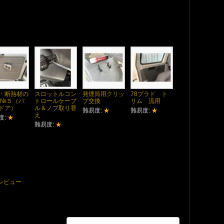
・断熱材の
スロットルコン
発煙筒用クリッ
78プラド ト
 №５（バ
トロールケーブ
プ交換
リム 流用
ドア）
ル＆ノブ取り替
難易度:
★
難易度:
★
え
度:
★
難易度:
★
ツレビュー