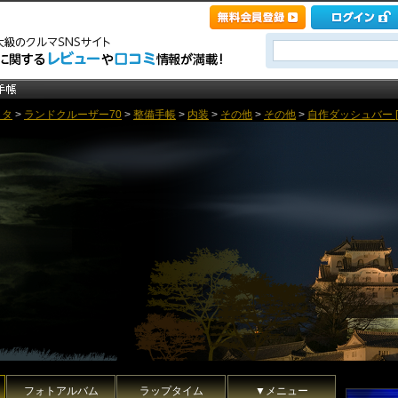
ヨタ
>
ランドクルーザー70
>
整備手帳
>
内装
>
その他
>
その他
>
自作ダッシュバー 
フォトアルバム
ラップタイム
▼メニュー