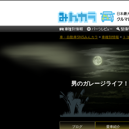
車・自動車SNSみんカラ
>
車種別情報
>
ト
男のガレージライフ！
ブログ
愛車紹介