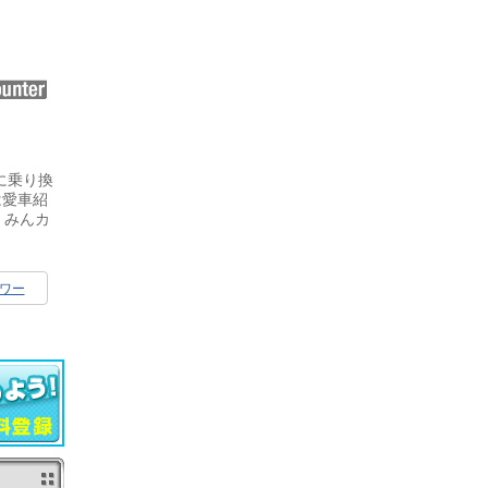
に乗り換
は愛車紹
、みんカ
ワー