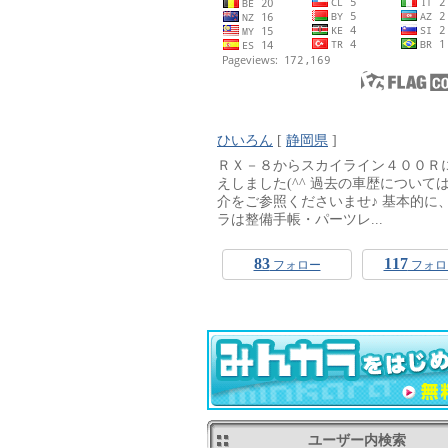
ひいろん
[
静岡県
]
ＲＸ－８からスカイライン４００Ｒ
えしました(^^ 過去の車歴について
介をご参照くださいませ♪ 基本的に
ラは整備手帳・パーツレ...
83
117
フォロー
フォロ
ユーザー内検索