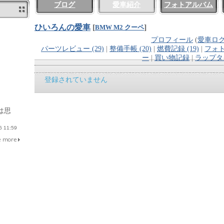
ブログ
愛車紹介
フォトアルバム
ひいろんの愛車
[
]
BMW M2 クーペ
プロフィール
(
愛車ロ
パーツレビュー (29)
|
整備手帳 (20)
|
燃費記録 (19)
|
フォト
ー
|
買い物記録
|
ラップタ
登録されていません
は思
 11:59