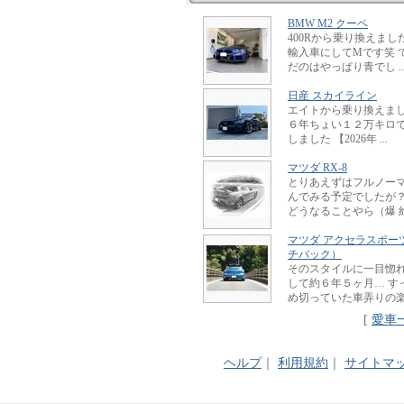
BMW M2 クーペ
400Rから乗り換えました
輸入車にしてMです笑 
だのはやっぱり青でし ..
日産 スカイライン
エイトから乗り換えました
６年ちょい１２万キロ
しました 【2026年 ...
マツダ RX-8
とりあえずはフルノー
んでみる予定でしたが
どうなることやら（爆 約 .
マツダ アクセラスポー
チバック）
そのスタイルに一目惚
して約６年５ヶ月… す
め切っていた車弄りの楽しさ
[
愛車
ヘルプ
｜
利用規約
｜
サイトマ