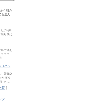
(^^ 初の
でも選ん
.
(^^ 約
で乗り換え
マルで楽し
？？？？
..
ツ（ハッ
れ～即購入
っかり冷
 ...
一覧
]
ップ