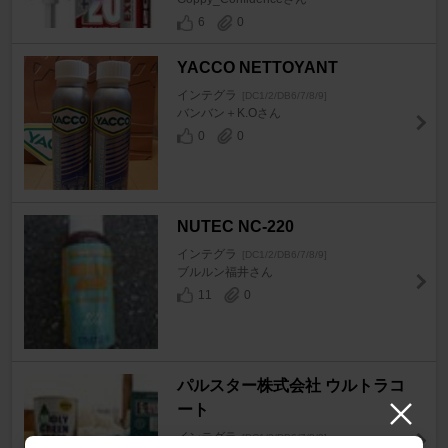
6
0
YACCO NETTOYANT
インテグラ
[DC1/2/DB6/7/8/9]
バンバン＋K.Oさん
0
0
NUTEC NC-220
インテグラ
[DC1/2/DB6/7/8/9]
ブルルン福井さん
11
0
パルスター株式会社 ウルトラコ
ート
インテグラ
[DC1/2/DB6/7/8/9]