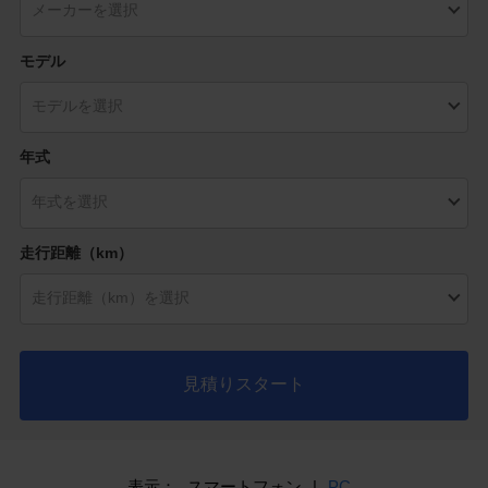
モデル
年式
走行距離（km）
見積りスタート
表示：
スマートフォン
|
PC