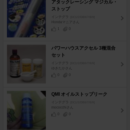
アタックレーシング マジカル・
ストップ
インテグラ
[DC1/2/DB6/7/8/9]
Hondaマニアさん
1
0
パワーハウスアクセル 3種混合
セット
インテグラ
[DC1/2/DB6/7/8/9]
ゆきたかさん
0
0
QMI オイルストップリーク
インテグラ
[DC1/2/DB6/7/8/9]
mococchiさん
0
0