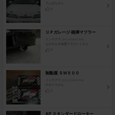
でぶはちさん
0
ＵＰガレージ 砲弾マフラー
インテグラ
[DC1/2/DB6/7/8/9]
なおやん＠放置アカウントさん
0
制動屋 ＳＭ５００
インテグラ
[DC1/2/DB6/7/8/9]
やまたろさん
2
AP スタンダードローター