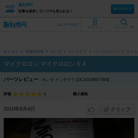
ダウンロード
記事を保存していつでも見られる！
みんカラとは？
ログイン
メニュー
みんカラ
車種別情報
ホンダ
インテグラ
パーツレビュー
ケミカ
マイクロロン マイクロロンＸＡ
パーツレビュー
ホンダ インテグラ [DC1/2/DB6/7/8/9]
5
評価
購入価格
-
2010年8月4日
クリップ