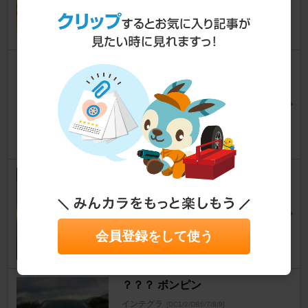
家具さん
0
0
佐藤精機製作所 5mm アジャス
トスペーサー
インテグラ
[DC1/2/DB6/7/8/9]
たっくん@S660さん
2
不明 LT250
インテグラ
[DC1/2/DB6/7/8/9]
でっていう（◇）さん
0
会員登録をして使う
？？？ ボンピン
インテグラ
[DC1/2/DB6/7/8/9]