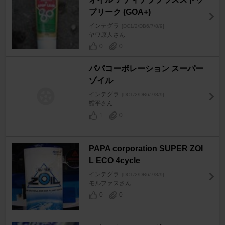
プリーク (GOA+)
インテグラ
[DC1/2/DB6/7/8/9]
ヤワ原人さん
0
0
パパコーポレーション スーパー
ゾイル
インテグラ
[DC1/2/DB6/7/8/9]
鱈平さん
1
0
PAPA corporation SUPER ZOI
L ECO 4cycle
インテグラ
[DC1/2/DB6/7/8/9]
モルファスさん
0
0