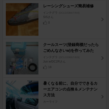
レーシングシューズ簡易補修
インテグラ
[DC1/2/DB6/7/8/9]
SiSさん
0
クールスーツ(登録商標だったら
ごめんなさいw)を作ってみた
インテグラ
[DC1/2/DB6/7/8/9]
Jun w/DC2Rさん
18
暑くなる前に、自分でできるカ
ーエアコンの点検＆メンテナン
ス方法
カーライフ