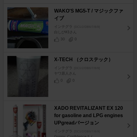
WAKO'S MG5-T / マジックファ
イブ
インテグラ
[DC1/2/DB6/7/8/9]
白しび#3さん
30
0
X-TECH （クロステック）
インテグラ
[DC1/2/DB6/7/8/9]
ヤワ原人さん
0
0
XADO REVITALIZANT EX 120
for gasoline and LPG engines
UPgreadバージョン
インテグラ
[DC1/2/DB6/7/8/9]
Goppy_Confidenceさん