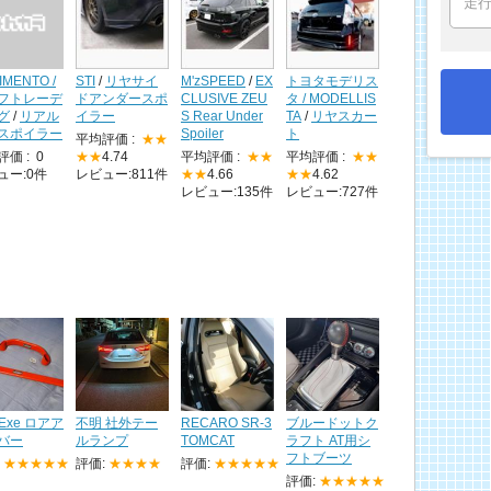
IMENTO /
STI
/
リヤサイ
M'zSPEED
/
EX
トヨタモデリス
フトレーデ
ドアンダースポ
CLUSIVE ZEU
タ / MODELLIS
グ
/
リアル
イラー
S Rear Under
TA
/
リヤスカー
スポイラー
Spoiler
ト
平均評価 :
★★
評価 :
0
★★
4.74
平均評価 :
★★
平均評価 :
★★
ュー:0件
レビュー:811件
★★
4.66
★★
4.62
レビュー:135件
レビュー:727件
oExe ロアア
不明 社外テー
RECARO SR-3
ブルードットク
バー
ルランプ
TOMCAT
ラフト AT用シ
フトブーツ
:
★★★★★
評価:
★★★★
評価:
★★★★★
評価:
★★★★★