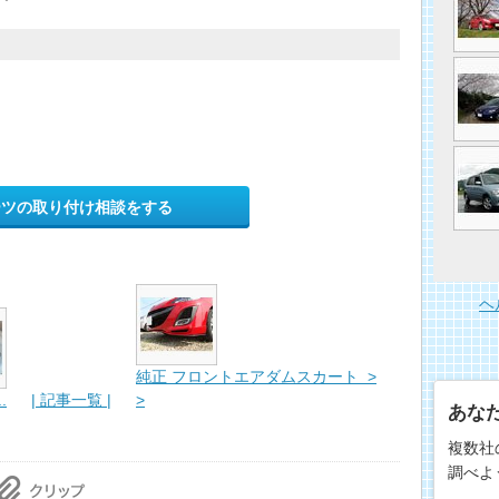
ーツの取り付け相談をする
ヘ
純正 フロントエアダムスカート >
.
| 記事一覧 |
>
あな
複数社
調べよ