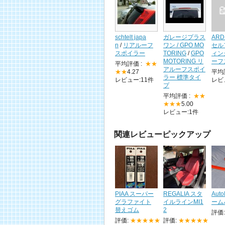
schtelt japa
ガレージプラス
ARD
n
/
リアルーフ
ワン / GPO MO
セル
スポイラー
TORING
/
GPO
ィン
MOTORING リ
ーフ
平均評価 :
★★
アルーフスポイ
★★
4.27
平均
ラー 標準タイ
レビュー:11件
レビ
プ
平均評価 :
★★
★★★
5.00
レビュー:1件
関連レビューピックアップ
PIAA スーパー
REGALIA スタ
Aut
グラファイト
イルラインMI1
ーム
替えゴム
2
評価
評価:
★★★★★
評価:
★★★★★