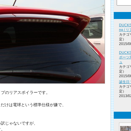
DUCKS
ng /
カテゴ
定）
2015/0
DUCK
ポーツ
ュ
カテゴ
定）
2015/0
誕生日
カテゴ
定）
イプのリアスポイラーです。
2013/0
トだけは電球という標準仕様が嫌で、
い訳じゃないですが、
す。