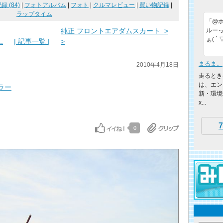
 (84)
|
フォトアルバム
|
フォト
|
クルマレビュー
|
買い物記録
|
ラップタイム
「@
純正 フロントエアダムスカート >
ルー
ぁ( ´ 
.
| 記事一覧 |
>
まるま。
2010年4月18日
走るとき
は、エン
ラー
新・環境
x...
7
0