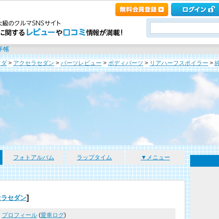
ツダ
>
アクセラセダン
>
パーツレビュー
>
ボディパーツ
>
リアハーフスポイラー
>
フォトアルバム
ラップタイム
▼メニュー
]
セラセダン
プロフィール
(
愛車ログ
)