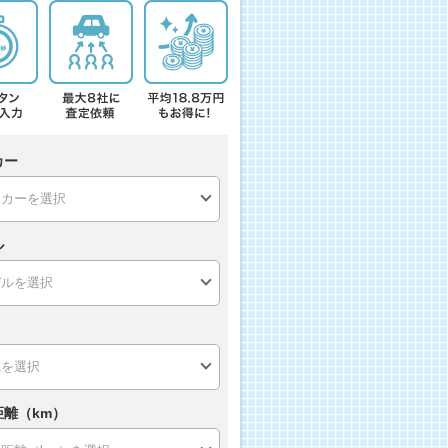
カー
ル
距離（km）