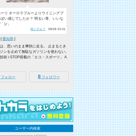
ホーリ オーロラブルーよりウイニングブ
っぽい感じでしたか？ 明るい青、いいな
▽ ` )ﾉ」
何シテル？
09/29 23:31
[
愛知県
]
は、思いのまま爽快に走る。 止まるとき
ジンを止めて無駄なガソリンを使わない。
技術 i-STOP搭載の「エコ・スポーツ」 A
8
フォロー
フォロワー
ユーザー内検索