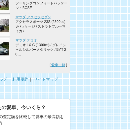
ツーリングコンフォートパッケー
ジ・BOSE ...
マツダ アクセラセダン
アクセラスポーツ 23S (2300cc)
Sパッケージ / ストラトブルーマ
イカ / ...
マツダ デミオ
デミオ LX-G (1300cc) / グレイシ
ャルシルバーメタリック / 5MT 2
0 ...
[
愛車一覧
]
ルプ
｜
利用規約
｜
サイトマップ
たの愛車、今いくら？
の査定額を比較して愛車の最高額を
う！