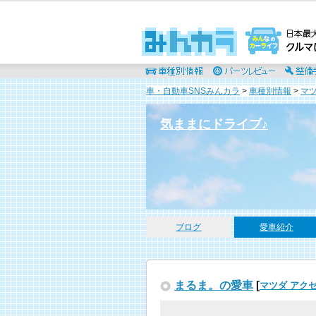
車・自動車SNSみんカラ
>
車種別情報
>
マ
気ままにドライブ♪
ブログ
愛車紹介
まるま。の愛車
[
マツダ アク