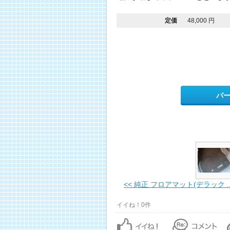
定価
48,000 円
パ
<< 純正 フロアマット(デラック ..
イイね！0件