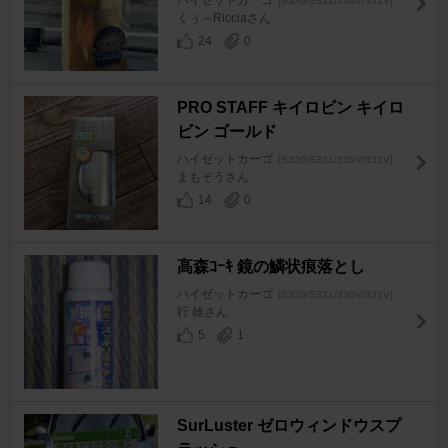
ハイゼットカーゴ
[S320/S321/330V/331V]
くぅ～Ricciaさん
24
0
PRO STAFF キイロビン キイロ
ビン ゴールド
ハイゼットカーゴ
[S320/S321/330V/331V]
まもぞうさん
14
0
高森ｺｰｷ 鏡の鱗状痕落とし
ハイゼットカーゴ
[S320/S321/330V/331V]
行 雄さん
5
1
SurLuster ゼロウィンドウスプ