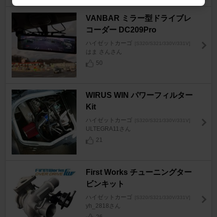
VANBAR ミラー型ドライブレ
コーダー DC209Pro
ハイゼットカーゴ
[S320/S321/330V/331V]
はま さんさん
50
WIRUS WIN パワーフィルター
Kit
ハイゼットカーゴ
[S320/S321/330V/331V]
ULTEGRA11さん
21
First Works チューニングター
ビンキット
ハイゼットカーゴ
[S320/S321/330V/331V]
yh_2818さん