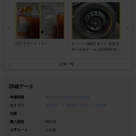
CCI スマートミスト
ダイハツ(純正) タント 純正ス
チールホイール 155/65R14
記事一覧
詳細データ
車種情報
ダイハツ ハイゼットカーゴ
カテゴリ
カーケア
ガラス・ウィンドウケア
定価
-
購入価格
980 円
入手ルート
その他