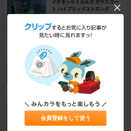
イチネンケミカルズ ガラスコー
ト ハイブリッドストロング
ハイゼットカーゴ
[S320/S321/330V/331V]
Doraneko122さん
13
0
LARGUS LEDハイマウントス
トップランプ スモーク
ハイゼットカーゴ
[S320/S321/330V/331V]
73hiraさん
10
日本ライティング H4 軽バン・
軽トラ専用 ハイスペックモデル
LEDヘッドライト
会員登録をして使う
ハイゼットカーゴ
[S320/S321/330V/331V]
CP★きのこっくさん
6