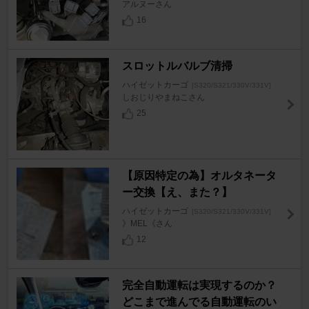
アルヌーさん
16
スロットルバルブ清掃
ハイゼットカーゴ
[S320/S321/330V/331V]
しおじりやまねこさん
25
【原因特定の為】オルタネータ
ー交換【え、また？】
ハイゼットカーゴ
[S320/S321/330V/331V]
》MEL《さん
12
完全自動運転は実現するのか？
どこまで進んでる自動運転のい