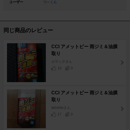
ユーザー
つ～くん
同じ商品のレビュー
CCI アメットビー 雨ジミ＆油膜
取り
エサックさん
10
0
CCI アメットビー 雨ジミ＆油膜
取り
tailslideさん
17
0