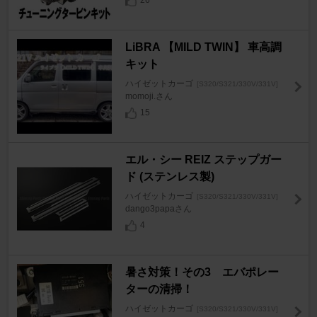
26
LiBRA 【MILD TWIN】 車高調
キット
ハイゼットカーゴ
[S320/S321/330V/331V]
momoji.さん
15
エル・シー REIZ ステップガー
ド (ステンレス製)
ハイゼットカーゴ
[S320/S321/330V/331V]
dango3papaさん
4
暑さ対策！その3 エバポレー
ターの清掃！
ハイゼットカーゴ
[S320/S321/330V/331V]