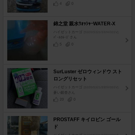
4
0
錦之堂 親水ｳｫｯｼｬｰWATER-X
ハイゼットカーゴ
[S320/S321/330V/331V]
ﾊﾟｰﾙｸﾙｰｽﾞさん
5
0
SurLuster ゼロウィンドウ スト
ロングリセット
ハイゼットカーゴ
[S320/S321/330V/331V]
蒼い銀杏さん
20
0
PROSTAFF キイロビン ゴール
ド