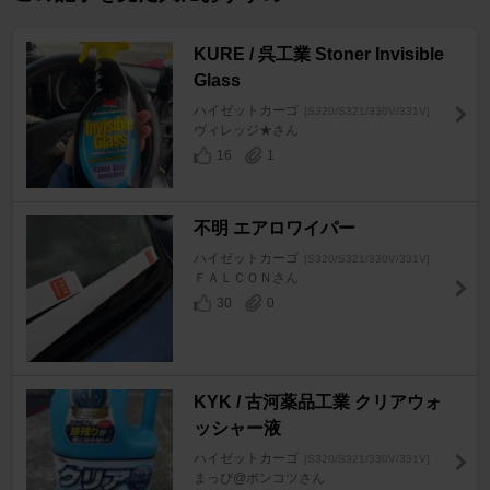
KURE / 呉工業 Stoner Invisible
Glass
ハイゼットカーゴ
[S320/S321/330V/331V]
ヴィレッジ★さん
16
1
不明 エアロワイパー
ハイゼットカーゴ
[S320/S321/330V/331V]
ＦＡＬＣＯＮさん
30
0
KYK / 古河薬品工業 クリアウォ
ッシャー液
ハイゼットカーゴ
[S320/S321/330V/331V]
まっぴ@ポンコツさん