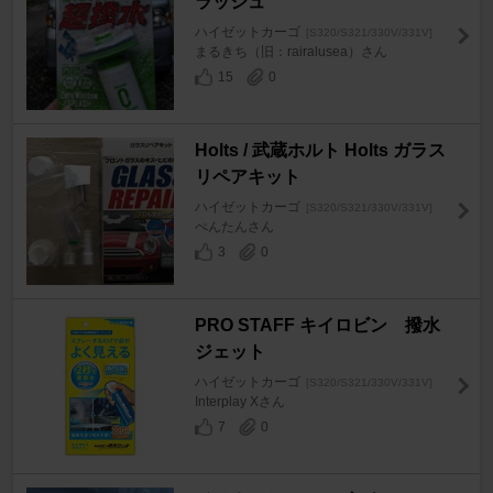
ラッシュ
ハイゼットカーゴ
[S320/S321/330V/331V]
まるきち（旧：rairalusea）さん
15
0
Holts / 武蔵ホルト Holts ガラス
リペアキット
ハイゼットカーゴ
[S320/S321/330V/331V]
ぺんたんさん
3
0
PRO STAFF キイロビン 撥水
ジェット
ハイゼットカーゴ
[S320/S321/330V/331V]
Interplay Xさん
7
0