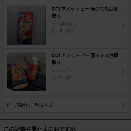
CCI アメットビー 雨ジミ&油膜
取り
mino@FK7さん
15
0
CCI アメットビー 雨ジミ＆油膜
取り
えんちょさん
25
0
同じ商品の一覧を見る
この記事を見た人におすすめ