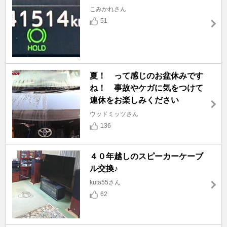
こみかれさん
51
夏！ って感じのお盆休みです
ね！ 事故やケガに気をつけて
連休をお楽しみください
ウッドミッツさん
136
４０年越しのスピーカーケーブ
ル交換♪
kuta55さん
62