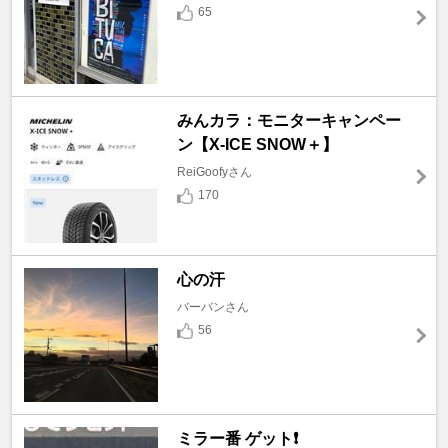
65
みんカラ：モニターキャンペー
ン【X-ICE SNOW＋】
ReiGoofyさん
170
心の汗
バーバンさん
56
ミラー番 ゲット❗️