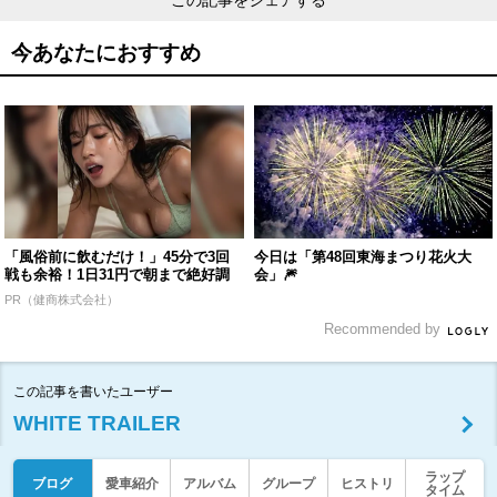
この記事をシェアする
今あなたにおすすめ
「風俗前に飲むだけ！」45分で3回
今日は「第48回東海まつり花火大
戦も余裕！1日31円で朝まで絶好調
会」🎆
PR（健商株式会社）
Recommended by
この記事を書いたユーザー
WHITE TRAILER
ラップ
ブログ
愛車紹介
アルバム
グループ
ヒストリ
タイム