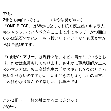
でも、
2冊とも面白いですよ… （やや語勢が弱い）
『
ONE PIECE
』は68巻になっても続く疾走感！キャラ人
格シャッフルというベタをここまで来てやって、かつ面白
いのは流石ですねえ。もう投げた！というかたも居ますが
私は全然OKです。
『
山賊ダイアリー
』は現行２巻。オビに書かれているとお
り、作者は猟師もしております。さすがに職業猟師が主人
公のマンガは、矢口高雄先生の『マタギ』しか今のところ
思い出せないのですが…「いまどきのりょうし」の日常、
これはかなり読んでて楽しい。お奨めです。
この２冊ッ！一杯の肴にするには充分ッ！
だがっ、