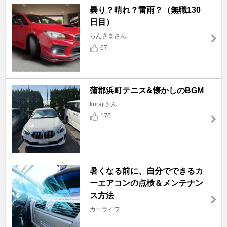
曇り？晴れ？雷雨？（無職130
日目）
らんさまさん
67
蒲郡浜町テニス&懐かしのBGM
kurajiさん
170
暑くなる前に、自分でできるカ
ーエアコンの点検＆メンテナン
ス方法
カーライフ