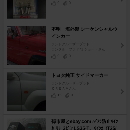
9
0
不明 海外製 シーケンシャルウ
インカー
ランドクルーザープラド
ランクル・プラド71 ショートさん
9
0
トヨタ純正 サイドマーカー
ランドクルーザープラド
ＣＲＥＡＭさん
15
0
孫市屋とebay.com ﾊｲﾌﾗ防止ｳｲﾝ
ｶｰﾘﾚｰ3ﾋﾟﾝ LS35-T、ｳｲﾝｶｰ(T25/