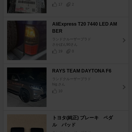
17
2
AliExpress T20 7440 LED AM
BER
ランドクルーザープラド
さかぽん90さん
19
0
RAYS TEAM DAYTONA F6
ランドクルーザープラド
hig.さん
10
トヨタ(純正) ブレーキ ペダ
ル パッド