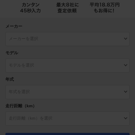
メーカー
モデル
年式
走行距離（km）