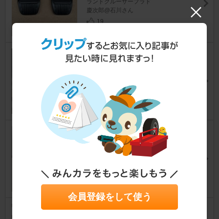
ランドクルーザープラド
慶次郎@石川さん
19
BILSTEIN B6
ランドクルーザープラド
All-Bran.さん
32
NUTEC NC-60AT plus
ランドクルーザープラド
Zhaiさん
13
会員登録をして使う
ALPINE DA7Z