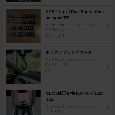
KYB / カヤバ Real Sports Dam
per spec TR
ランサーエボリューションX
[CZ4A]
もちゆきさん
33
1
不明 ステアリングフック
ランサーエボリューションX
[CZ4A]
のんきち502さん
16
fcl. fcl.純正交換HIDバルブ D2R
D2S
ランサーエボリューションX
[CZ4A]
REBOXさん