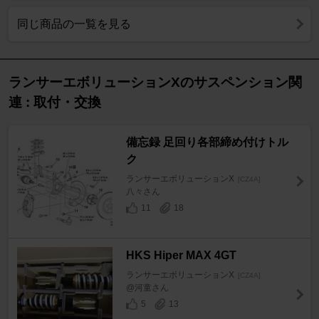
同じ商品の一覧を見る
ランサーエボリューションXのサスペンション関
連 : 取付・交換
備忘録 足回り各部締め付けトル
ク
ランサーエボリューションX
[CZ4A]
八々さん
11
18
HKS Hiper MAX 4GT
ランサーエボリューションX
[CZ4A]
@河童さん
5
13