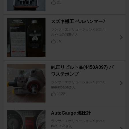
21
スズキ機工 ベルハンマー7
ランサーエボリューションX
[CZ4A]
おやつの時間さん
15
純正リビルト品(4450A097) パ
ワステポンプ
ランサーエボリューションX
[CZ4A]
narukipapaさん
1122
AutoGauge 燃圧計
ランサーエボリューションX
[CZ4A]
taka_evoさん