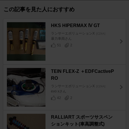
この記事を見た人におすすめ
HKS HIPERMAX Ⅳ GT
ランサーエボリューションX
[CZ4A]
暴力車両さん
51
2
TEIN FLEX-Z ＋EDFCactiveP
RO
ランサーエボリューションX
[CZ4A]
evo xさん
42
2
RALLIART スポーツサスペン
ションキット(車高調整式)