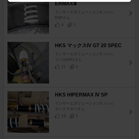
ERMAXⅢ
ランサーエボリューションX
[CZ4A]
DGFさん
4
1
HKS マックスIV GT 20 SPEC
ランサーエボリューションX
[CZ4A]
コバＱ0441さん
21
2
HKS HIPERMAX Ⅳ SP
ランサーエボリューションX
[CZ4A]
ダークマターさん
19
5