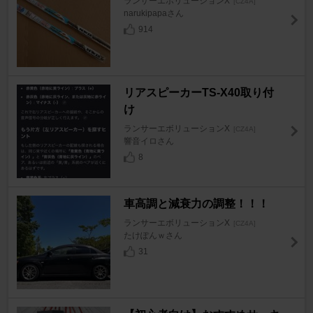
ランサーエボリューションX
[CZ4A]
narukipapaさん
914
リアスピーカーTS-X40取り付
け
ランサーエボリューションX
[CZ4A]
響音イロさん
8
車高調と減衰力の調整！！！
ランサーエボリューションX
[CZ4A]
たけぽんｗさん
31