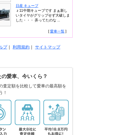
日産 キューブ
ｚ11中期キューブです まぁ新し
いタイヤがグリップせず大破しま
した・・・ 弄ってたのな ...
[
愛車一覧
]
ルプ
｜
利用規約
｜
サイトマップ
たの愛車、今いくら？
の査定額を比較して愛車の最高額を
う！