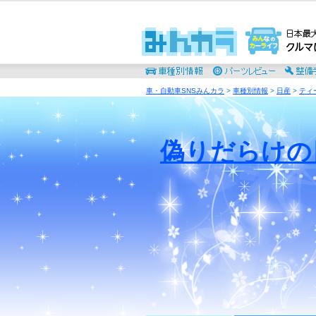
車・自動車SNSみんカラ
>
車種別情報
>
日産
>
ティ
偽りだらけの