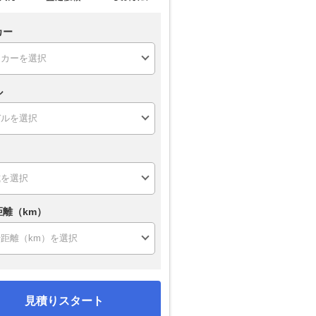
カー
ル
距離（km）
見積りスタート