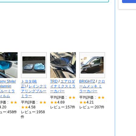
rry Style/
トヨタ(純
TRD
/
エアロダ
BRIGHTZ
/
クロ
plannin
正)
/
レインクリ
イナミクスミラ
ームメッキ ミ
ブルーミラ
アリングブルー
ーカバー
ラーカバー
ィルム
ミラー
平均評価 :
★★
平均評価 :
★★
評価 :
★★
平均評価 :
★★
★★
4.69
★★
4.21
4.20
★★
4.58
レビュー:157件
レビュー:207件
ュー:458件
レビュー:1958
件