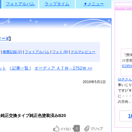
フォトアルバム
ラップタイム
▼メニュー
]
ィーダ
|
燃費記録 (2)
|
フォトアルバム
|
フォト (6)
|
クルマレビュー
「[整
ロ塗
6195/
ット
| 記事一覧 |
オーディア ＡＴＷ－2752Ｗ >>
ゆきさん
2010年5月1日
車いじり
です(ﾉ
に・・・
の方向...
ラー純正交換タイプ純正色塗装済みB20
1
0