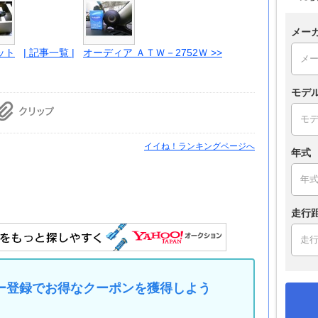
メー
ット
| 記事一覧 |
オーディア ＡＴＷ－2752Ｗ >>
モデ
イイね！ランキングページへ
年式
走行
マイカー登録でお得なクーポンを獲得しよう