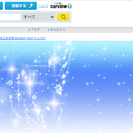
ヘルプ
正色塗装済みB20 [ゆきさんC11]