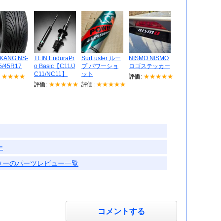
KANG NS-
TEIN EnduraPr
SurLuster ルー
NISMO NISMO
5/45R17
o Basic【C11/J
プ パワーショ
ロゴステッカー
C11/NC11】
ット
:
★★★★
評価:
★★★★★
評価:
★★★★★
評価:
★★★★★
ー
アミラーのパーツレビュー一覧
コメントする