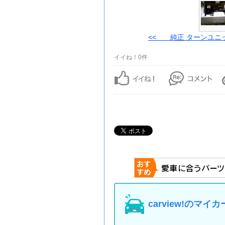
<< 純正 ターンユニ
イイね！0件
carview!の