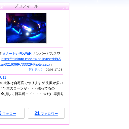
プロフィール
備]
#ノートe-POWER
ナンバービススワ
装
https://minkara.carview.co.jp/userid/45
car/3216369/7333294/note.aspx
」
何シテル？
05/03 17:03
C11
の大体は自宅庭でやりますが 失敗が多い
´∀｀*) 車のローンが・・・残ってるの
 全損して新車買って・・・ 未だに車弄り
6
21
フォロー
フォロワー