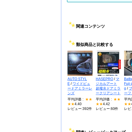
関連コンテンツ
類似商品と比較する
AUTO STYL
HASEPRO
/
マ
Batbe
E
/
ワイドビュ
ジカルアート
Fuji 
ードアミラーレ
超撥水ドアミラ
g
/
ンズ
ークリアシート
ーフ
平均評価 :
★★
平均評価 :
★★
平均
★★
4.40
★★
4.42
★★
レビュー:392件
レビュー:60件
レビ