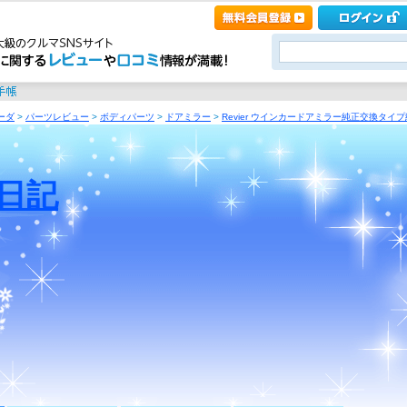
ーダ
>
パーツレビュー
>
ボディパーツ
>
ドアミラー
>
Revier ウインカードアミラー純正交換タイプ純
日記