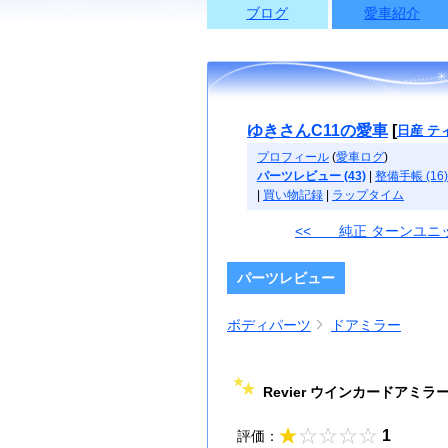
ブログ
愛車紹介
ゆきさんC11の愛車
[
日産 テ
プロフィール
(
愛車ログ
)
パーツレビュー (43)
|
整備手帳 (16)
|
買い物記録
|
ラップタイム
<< 純正 ターンユニ
パーツレビュー
ボディパーツ
ドアミラー
Revier ウインカードアミ
1
評価：