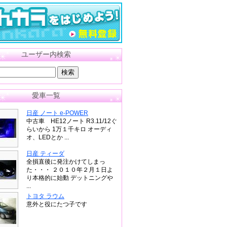
ユーザー内検索
愛車一覧
日産 ノート e-POWER
中古車 HE12ノート R3.11/12ぐ
らいから 1万１千キロ オーディ
オ、LEDとか ...
日産 ティーダ
全損直後に発注かけてしまっ
た・・・ ２０１０年２月１日よ
り本格的に始動 デットニングや
...
トヨタ ラウム
意外と役にたつ子です