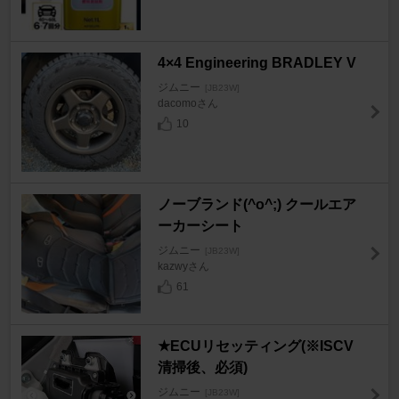
4×4 Engineering BRADLEY V
ジムニー
[JB23W]
dacomoさん
10
ノーブランド(^o^;) クールエア
ーカーシート
ジムニー
[JB23W]
kazwyさん
61
★ECUリセッティング(※ISCV
清掃後、必須)
ジムニー
[JB23W]