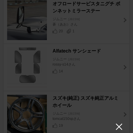
オフロードサービスタニグチ ボ
ンネットミラーステー
ジムニー
[JB23W]
蒼（あお）さん
20
1
Alfatech サンシェード
ジムニー
[JB23W]
rossy-s14さん
14
スズキ(純正) スズキ純正アルミ
ホイール
ジムニー
[JB23W]
tomcat150spさん
19