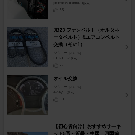
jimnykasutamaizuさん
55
JB23 ファンベルト（オルタネ
ータベルト）&エアコンベルト
交換（その1）
ジムニー
[JB23W]
CRR1987さん
27
オイル交換
ジムニー
[JB23W]
e-pay31さん
10
【初心者向け】おすすめサーキ
ット5選～近畿・中国・四国編