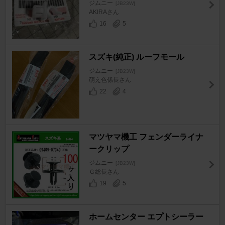
ジムニー
[JB23W]
AKIRAさん
16
5
スズキ(純正) ルーフモール
ジムニー
[JB23W]
萌え色係長さん
22
4
マツヤマ機工 フェンダーライナ
ークリップ
ジムニー
[JB23W]
Ｇ総長さん
19
5
ホームセンター エプトシーラー