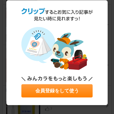
Mobil Mobil Super 1000 5W-30
ジムニー
[JB23W]
kazwyさん
62
AZ CER-001RACING AET
ジムニー
[JB23W]
come-back-サガチンさん
10
会員登録をして使う
AZ FCR-062
ジムニー
[JB23W]
come-back-サガチンさん
7