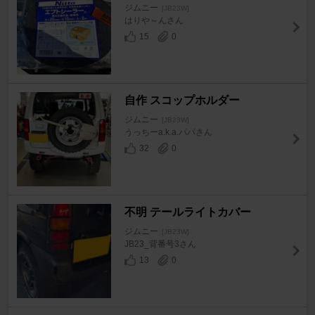
ジムニー
[JB23W]
はりや～んさん
15
0
自作 スコップホルダー
ジムニー
[JB23W]
うっちーa.k.a.パパさん
32
0
不明 テールライトカバー
ジムニー
[JB23W]
JB23_背番号3さん
13
0