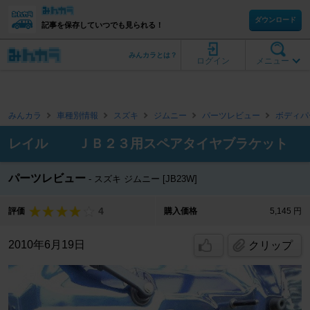
ダウンロード
記事を保存していつでも見られる！
みんカラとは？
ログイン
メニュー
みんカラ
車種別情報
スズキ
ジムニー
パーツレビュー
ボディパ
レイル ＪＢ２３用スペアタイヤブラケット
パーツレビュー
スズキ ジムニー [JB23W]
4
評価
購入価格
5,145 円
2010年6月19日
クリップ