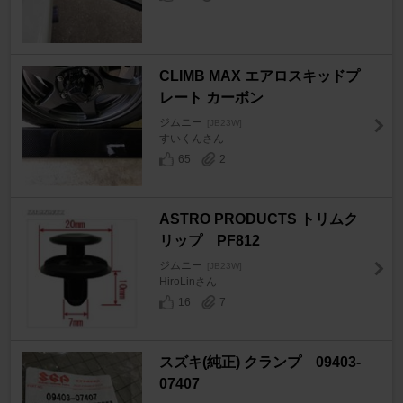
CLIMB MAX エアロスキッドプ
レート カーボン
ジムニー
[JB23W]
すいくんさん
65
2
ASTRO PRODUCTS トリムク
リップ PF812
ジムニー
[JB23W]
HiroLinさん
16
7
スズキ(純正) クランプ 09403-
07407