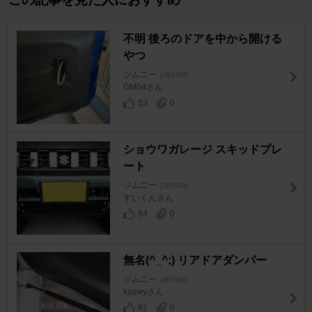
不明 後ろのドアを中から開ける
やつ
ジムニー
[JB23W]
GM04さん
53
0
ショウワガレージ スキッドプレ
ート
ジムニー
[JB23W]
すいくんさん
64
0
無名(^_^;) リアドアダンパー
ジムニー
[JB23W]
kazwyさん
81
0