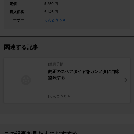
定価
5,250 円
購入価格
5,145 円
ユーザー
てんとう６４
関連する記事
[整備手帳]
純正のスペアタイヤをガンメタに自家
塗装する
[てんとう６４]
この記事を見た人におすすめ