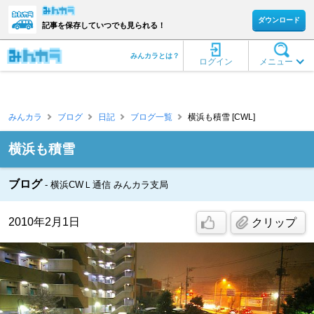
ダウンロード
記事を保存していつでも見られる！
みんカラとは？
ログイン
メニュー
みんカラ
ブログ
日記
ブログ一覧
横浜も積雪 [CWL]
横浜も積雪
ブログ
横浜CWＬ通信 みんカラ支局
2010年2月1日
クリップ