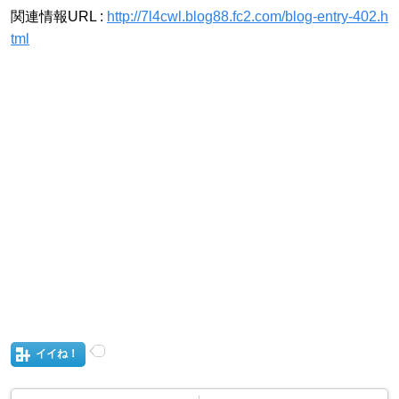
関連情報URL :
http://7l4cwl.blog88.fc2.com/blog-entry-402.h
tml
イイね！