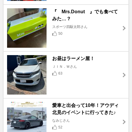
『 Mrs.Donut 』でも食べて
みた…？
スポーツ四駆太郎さん
50
お昼はラーメン屋！
ＪＩＮ．Ｗさん
63
愛車と出会って10年！アウディ
北見のイベントに行ってきた♪
なみじさん
52