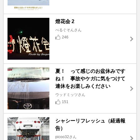
燈花会 2
べるぐそんさん
246
夏！ って感じのお盆休みです
ね！ 事故やケガに気をつけて
連休をお楽しみください
ウッドミッツさん
151
シャシーリフレッシュ（経過報
告）
picoo32さん