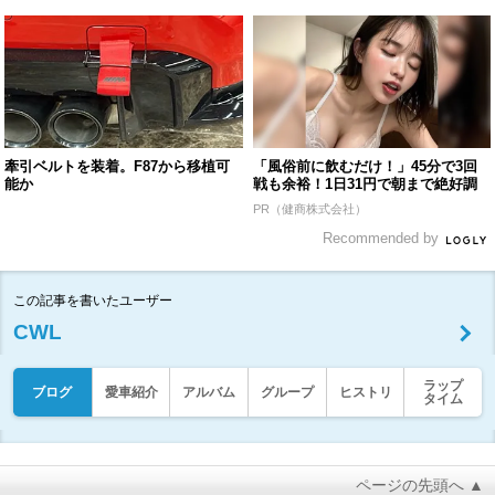
牽引ベルトを装着。F87から移植可
「風俗前に飲むだけ！」45分で3回
能か
戦も余裕！1日31円で朝まで絶好調
PR（健商株式会社）
Recommended by
この記事を書いたユーザー
CWL
ラップ
ブログ
愛車紹介
アルバム
グループ
ヒストリ
タイム
ページの先頭へ ▲