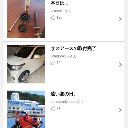
本日は...
takeshi.oさん
120
サスアースの取付完了
Iichigoriki07さん
73
遠い夏の日。
tompumpkinheadさん
71