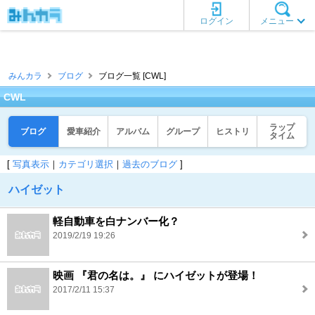
ログイン
メニュー
みんカラ
ブログ
ブログ一覧 [CWL]
CWL
ラップ
ブログ
愛車紹介
アルバム
グループ
ヒストリ
タイム
[
写真表示
｜
カテゴリ選択
｜
過去のブログ
]
ハイゼット
軽自動車を白ナンバー化？
2019/2/19 19:26
映画 『君の名は。』 にハイゼットが登場！
2017/2/11 15:37